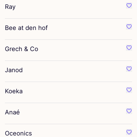
Ray
Préf
Bee at den hof
Préf
Grech
&
Co
Préf
Janod
Préf
Koeka
Préf
Anaé
Préf
Oceonics
Préf