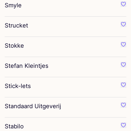
Smyle
Préf
Strucket
Préf
Stokke
Préf
Stefan Kleintjes
Préf
Stick-lets
Préf
Standaard Uitgeverij
Préf
Stabilo
Préf