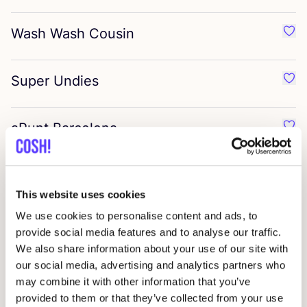
Wash Wash Cousin
Préf
Super Undies
Préf
aPunt Barcelona
Préf
Ergopouch
Préf
This website uses cookies
We use cookies to personalise content and ads, to
Biotop
Préf
provide social media features and to analyse our traffic.
We also share information about your use of our site with
our social media, advertising and analytics partners who
Wee Gallery
Préf
may combine it with other information that you’ve
provided to them or that they’ve collected from your use