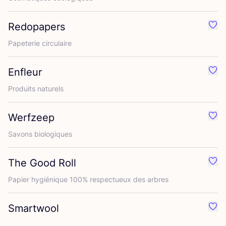
Redopapers
Préf
Pape­te­rie circulaire
Enfleur
Préf
Pro­duits naturels
Werfzeep
Préf
Savons bio­lo­giques
The Good Roll
Préf
Papier hygié­nique
100
% res­pec­tueux des arbres
Smartwool
Préf