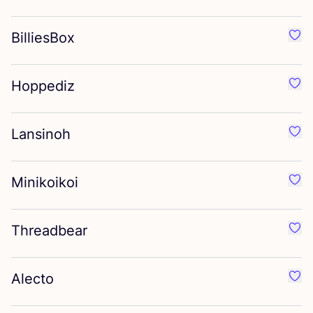
BilliesBox
Préf
Hoppediz
Préf
Lansinoh
Préf
Minikoikoi
Préf
Threadbear
Préf
Alecto
Préf