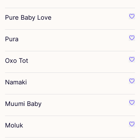
Pure Baby Love
Préf
Pura
Préf
Oxo Tot
Préf
Namaki
Préf
Muumi Baby
Préf
Moluk
Préf