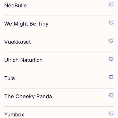
NéoBulle
Préf
We Might Be Tiny
Préf
Vuokkoset
Préf
Ulrich Naturlich
Préf
Tula
Préf
The Cheeky Panda
Préf
Yumbox
Préf