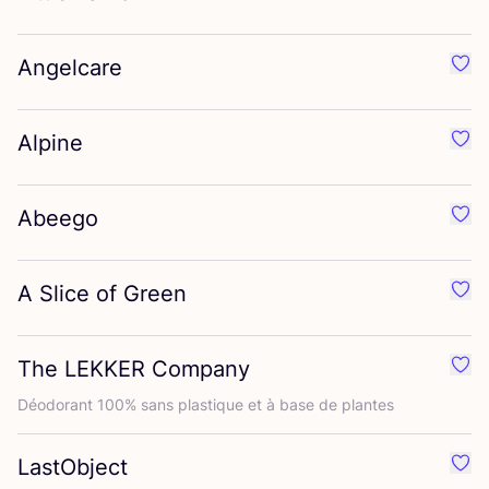
Angelcare
Préf
Alpine
Préf
Abeego
Préf
A Slice of Green
Préf
The
LEKKER
Company
Préf
Déodo­rant
100
% sans plas­tique et à base de plantes
LastObject
Préf