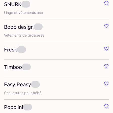
SNURK
Préf
Linge et vête­ments éco
Boob design
Préf
Vête­ments de grossesse
Fresk
Préf
Timboo
Préf
Easy Peasy
Préf
Chaus­sures pour bébé
Popolini
Préf