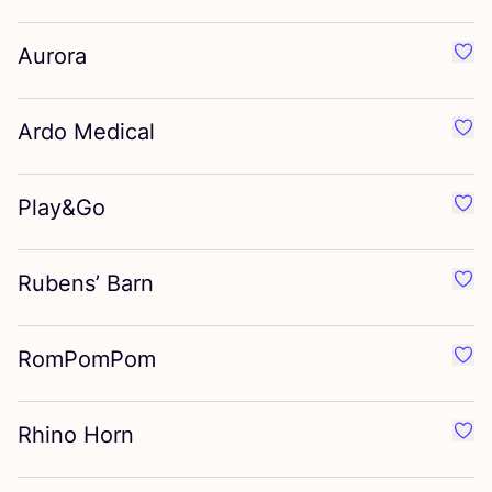
Aurora
Préf
Ardo Medical
Préf
Play
&
Go
Préf
Rubens’ Barn
Préf
RomPomPom
Préf
Rhino Horn
Préf