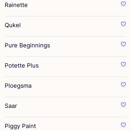
Rainette
Préf
Qukel
Préf
Pure Beginnings
Préf
Potette Plus
Préf
Ploegsma
Préf
Saar
Préf
Piggy Paint
Préf