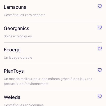
Lamazuna
Préf
Cos­mé­tiques zéro déchets
Georganics
Préf
Soins éco­lo­giques
Ecoegg
Préf
Un lavage durable
PlanToys
Préf
Un monde meilleur pour des enfants grâce à des jeux res­
pec­tueux de l’environnement
Weleda
Préf
Cos­mé­tiques écologiques