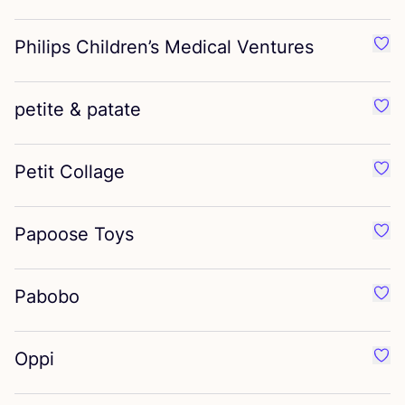
Philips Children’s Medical Ventures
Préf
petite
&
patate
Préf
Petit Collage
Préf
Papoose Toys
Préf
Pabobo
Préf
Oppi
Préf