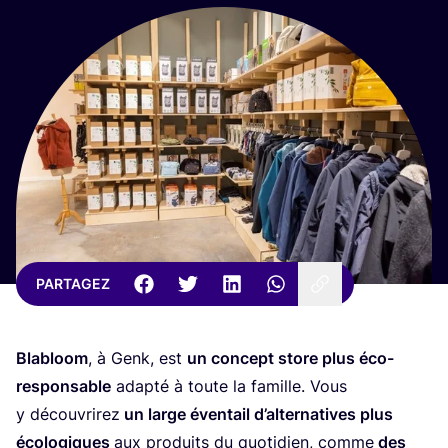
PARTAGEZ
Bla­bloom
, à Genk, est
un concept store
plus
éco-
res­pon­sable
adap­té à toute la famille. Vous
y décou­vri­rez
un large éven­tail d’al­ter­na­tives
plus
éco­lo­giques
aux pro­duits du quo­ti­dien, comme
des