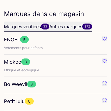
Marques dans ce magasin
Marques vérifiées
Autres marques
33
372
ENGEL
B
Préf
Vête­ments pour enfants
Miokoo
B
Préf
Éthique et écologique
Bo Weevil
B
Préf
Petit lulu
C
Préf