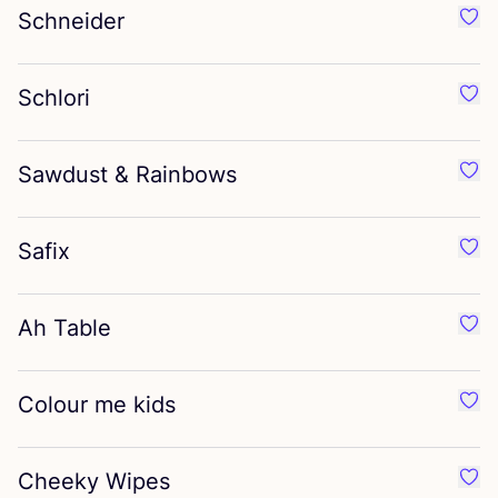
Schneider
Préf
Schlori
Préf
Sawdust
&
Rainbows
Préf
Safix
Préf
Ah Table
Préf
Colour me kids
Préf
Cheeky Wipes
Préf