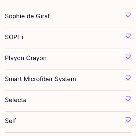
Sophie de Giraf
Préf
SOPHi
Préf
Playon Crayon
Préf
Smart Microfiber System
Préf
Selecta
Préf
Self
Préf