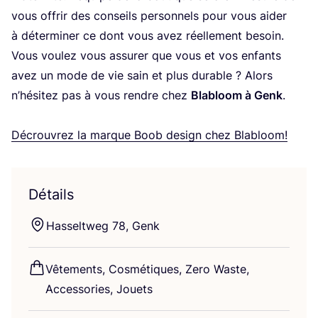
vous offrir des conseils per­son­nels pour vous aider
à déter­mi­ner ce dont vous avez réel­le­ment besoin.
Vous vou­lez vous assu­rer que vous et vos enfants
avez un mode de vie sain et plus durable ? Alors
n’hé­si­tez pas à vous rendre chez
Bla­bloom à Genk
.
Décrou­vrez la marque Boob desi­gn chez Blabloom!
Détails
Has­selt­weg
78
, Genk
Vête­ments, Cos­mé­tiques, Zero Waste,
Acces­so­ries, Jouets