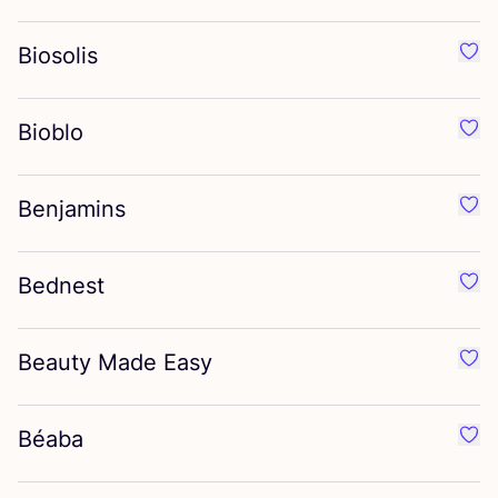
Biosolis
Préf
Bioblo
Préf
Benjamins
Préf
Bednest
Préf
Beauty Made Easy
Préf
Béaba
Préf