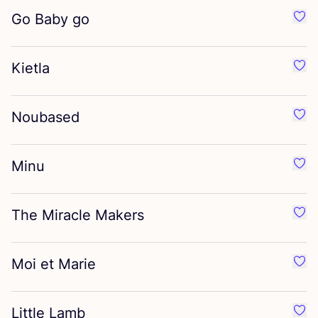
Go Baby go
Préf
Kietla
Préf
Noubased
Préf
Minu
Préf
The Miracle Makers
Préf
Moi et Marie
Préf
Little Lamb
Préf