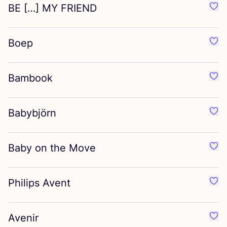
BE
[…]
MY
FRIEND
Préf
Boep
Préf
Bambook
Préf
Babybjörn
Préf
Baby on the Move
Préf
Philips Avent
Préf
Avenir
Préf