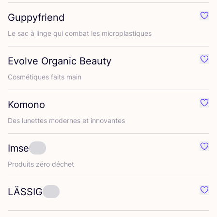
Guppyfriend
Préf
Le sac à linge qui com­bat les microplastiques
Evolve Organic Beauty
Préf
Cos­mé­tiques faits main
Komono
Préf
Des lunettes modernes et innovantes
Imse
Préf
Pro­duits zéro déchet
LÄSSIG
Préf