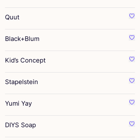
Quut
Préf
Black+Blum
Préf
Kid’s Concept
Préf
Stapelstein
Préf
Yumi Yay
Préf
DIYS
Soap
Préf