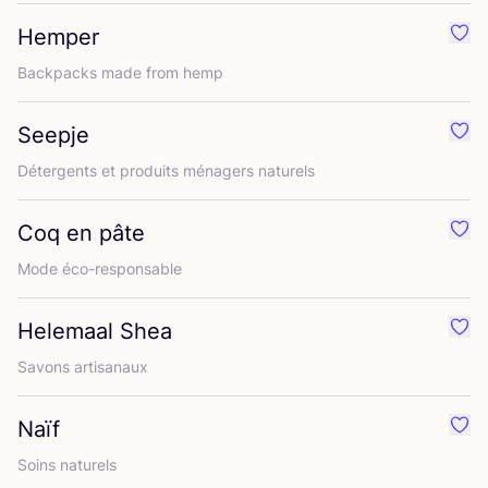
Hemper
Préf
Back­packs made from hemp
Seepje
Préf
Déter­gents et pro­duits ména­gers naturels
Coq en pâte
Préf
Mode éco-res­pon­sable
Helemaal Shea
Préf
Savons arti­sa­naux
Naïf
Préf
Soins natu­rels