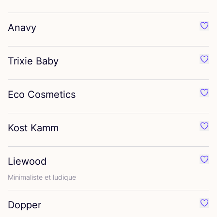
Anavy
Préf
Trixie Baby
Préf
Eco Cosmetics
Préf
Kost Kamm
Préf
Liewood
Préf
Mini­ma­liste et ludique
Dopper
Préf