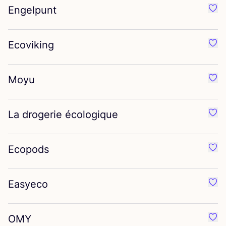
Engelpunt
Préf
Ecoviking
Préf
Moyu
Préf
La drogerie écologique
Préf
Ecopods
Préf
Easyeco
Préf
OMY
Préf