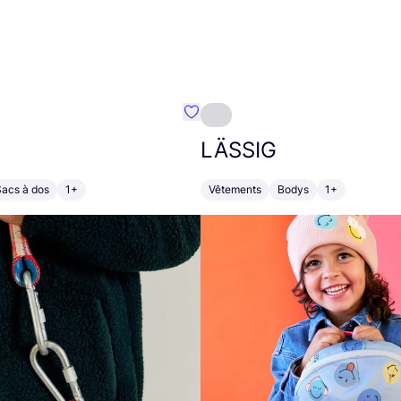
Préféré {nom}
LÄSSIG
Sacs à dos
1+
Vêtements
Bodys
1+