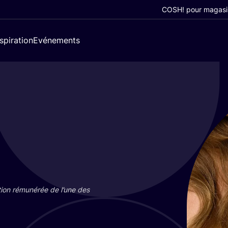
COSH! pour magasi
nspiration
Evénements
tion rému­né­rée de l’une des