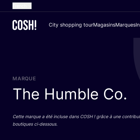
French
English
City shopping tour
Magasins
Marques
I
Dutch
Spanish
German
Croatian
MARQUE
The Humble Co.
Cette marque a été incluse dans
COSH
! grâce à une contri­bu­
bou­tiques ci-dessous.