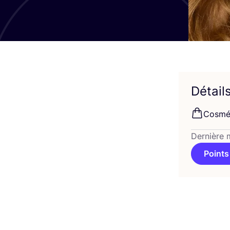
Détail
Cos­mé
Dernière 
Points