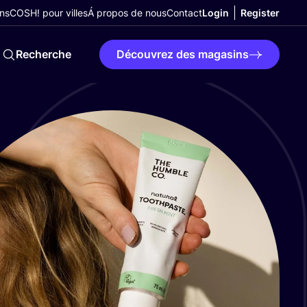
ns
COSH! pour villes
Á propos de nous
Contact
Login
Register
Recherche
Découvrez des magasins