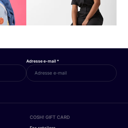
Adresse e-mail
*
COSH! GIFT CARD
For retailers