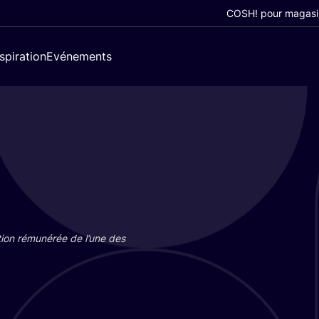
COSH! pour magasi
nspiration
Evénements
tion rému­né­rée de l’une des