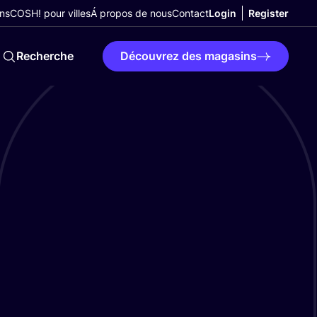
ns
COSH! pour villes
Á propos de nous
Contact
Login
Register
Recherche
Découvrez des magasins