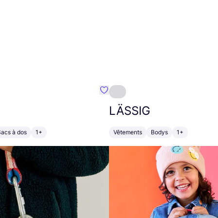
Préféré {nom}
LÄSSIG
Sacs à dos
1+
Vêtements
Bodys
1+