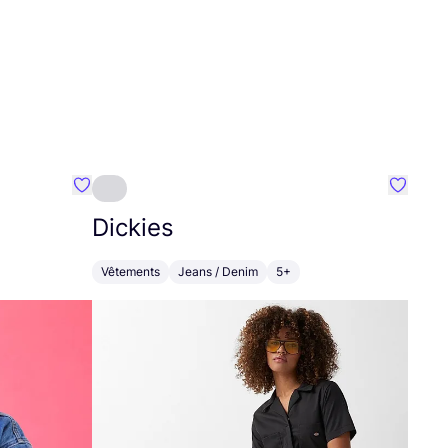
Préféré {nom}
Préféré
Dickies
Vêtements
Jeans / Denim
5+