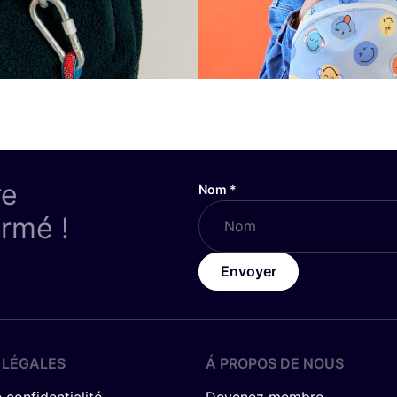
re
Nom
*
ormé !
Envoyer
 LÉGALES
Á PROPOS DE NOUS
 confidentialité
Devenez membre