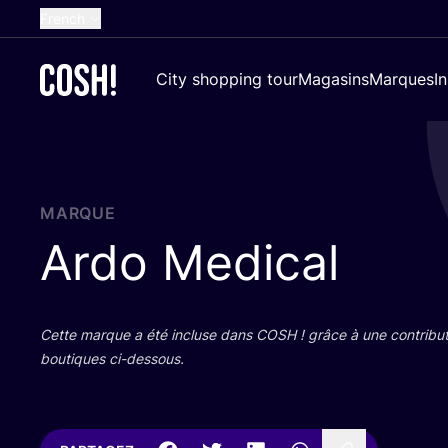
French
English
City shopping tour
Magasins
Marques
I
Dutch
Spanish
German
Croatian
MARQUE
Ardo Medical
Cette marque a été incluse dans
COSH
! grâce à une contri­bu­
bou­tiques ci-dessous.