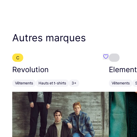
Autres marques
C
Préféré {nom}
Revolution
Element
Vêtements
Hauts et t-shirts
3+
Vêtements