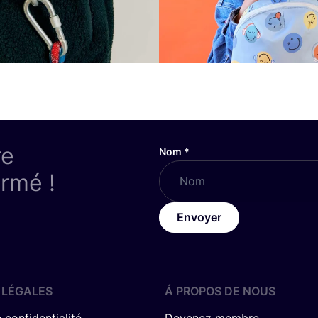
re
Nom
*
ormé !
Envoyer
 LÉGALES
Á PROPOS DE NOUS
 confidentialité
Devenez membre