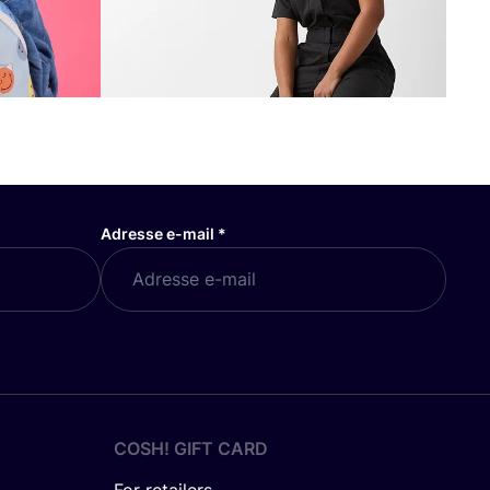
Adresse e-mail
*
COSH! GIFT CARD
For retailers