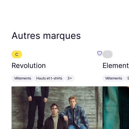
Autres marques
C
Préféré {nom}
Revolution
Element
Vêtements
Hauts et t-shirts
3+
Vêtements