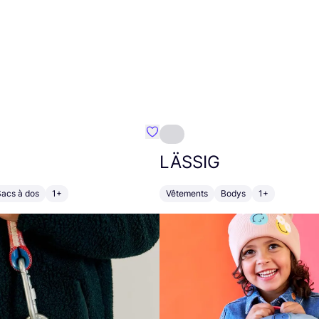
Préféré {nom}
LÄSSIG
Sacs à dos
1+
Vêtements
Bodys
1+