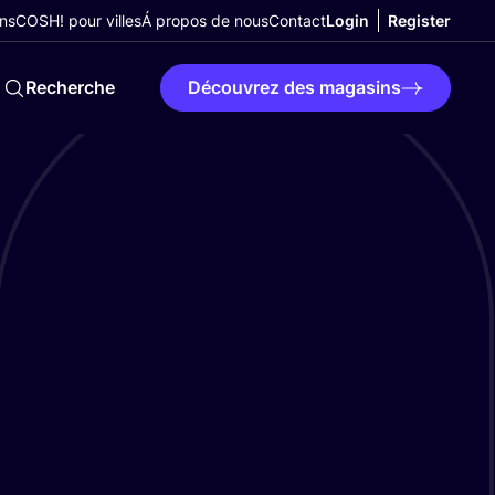
ns
COSH! pour villes
Á propos de nous
Contact
Login
Register
Recherche
Découvrez des magasins