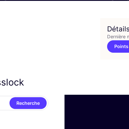
Détail
Dernière 
Points
sslock
Recherche