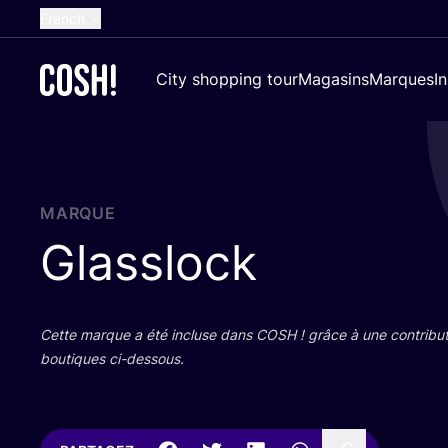
French
English
City shopping tour
Magasins
Marques
I
Dutch
Spanish
German
Croatian
MARQUE
Glasslock
Cette marque a été incluse dans
COSH
! grâce à une contri­bu­
bou­tiques ci-dessous.