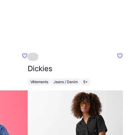
Préféré {nom}
Préféré
Dickies
Vêtements
Jeans / Denim
5+