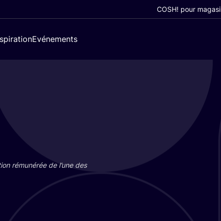
COSH! pour magasi
nspiration
Evénements
tion rému­né­rée de l’une des