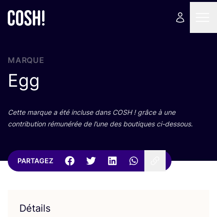
MARQUE
Egg
Cette marque a été incluse dans
COSH
! grâce à une
contri­bu­tion rému­né­rée de l’une des bou­tiques ci-dessous.
PARTAGEZ
Détails