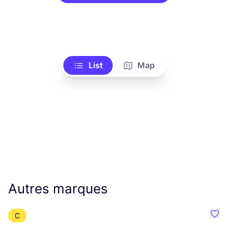
List
Map
Autres marques
C
Préf