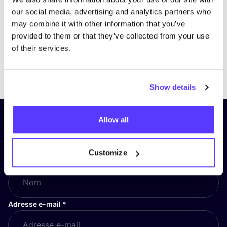
our social media, advertising and analytics partners who
may combine it with other information that you’ve
provided to them or that they’ve collected from your use
of their services.
Previous
Next
Show details
Allow all
Inscrivez-vous à notre lettre
d’information et restez informé !
Customize
Nom
*
Adresse e-mail
*