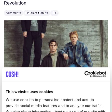
Revolution
E
Vêtements
Hauts et t-shirts
3+
V
This website uses cookies
We use cookies to personalise content and ads, to
provide social media features and to analyse our traffic.
We also share information about your use of our site with