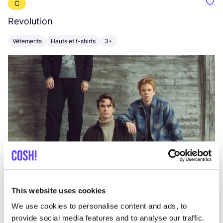
C
Préf
Revolution
E
Vêtements
Hauts et t-shirts
3+
V
This website uses cookies
We use cookies to personalise content and ads, to
provide social media features and to analyse our traffic.