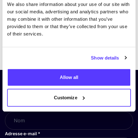
We also share information about your use of our site with
our social media, advertising and analytics partners who
may combine it with other information that you’ve
provided to them or that they’ve collected from your use
of their services.
Previous
Next
Show details
Allow all
Inscrivez-vous à notre lettre
d’information et restez informé !
Customize
Nom
*
Adresse e-mail
*