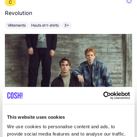
C
Préf
Revolution
E
Vêtements
Hauts et t-shirts
3+
V
This website uses cookies
We use cookies to personalise content and ads, to
provide social media features and to analyse our traffic.