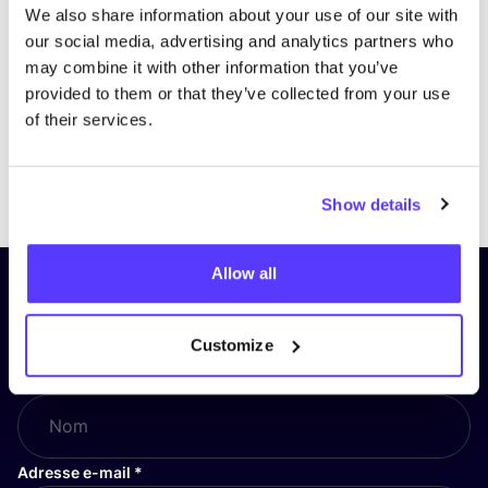
We also share information about your use of our site with
our social media, advertising and analytics partners who
may combine it with other information that you’ve
provided to them or that they’ve collected from your use
of their services.
Previous
Next
Show details
Allow all
Inscrivez-vous à notre lettre
d’information et restez informé !
Customize
Nom
*
Adresse e-mail
*