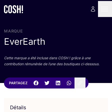
MARQUE
EverEarth
Cette marque a été incluse dans
COSH
! grâce à une
contri­bu­tion rému­né­rée de l’une des bou­tiques ci-dessous.
PARTAGEZ
Détails