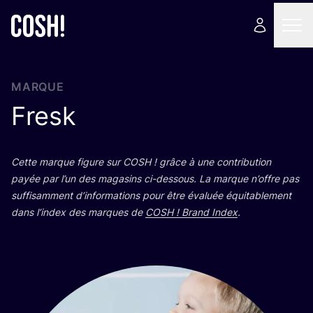
MARQUE
Fresk
Cette marque figure sur
COSH
! grâce à une contri­bu­tion
payée par l’un des maga­sins ci-des­sous. La marque n’offre pas
suf­fi­sam­ment d’in­for­ma­tions pour être éva­luée équi­ta­ble­ment
dans l’in­dex des marques de
COSH
! Brand Index
.