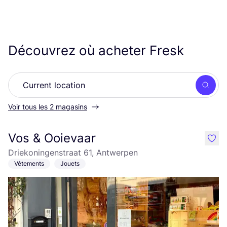
Découvrez où acheter Fresk
Rech
Voir tous les 2 magasins
Vos & Ooievaar
like
Driekoningenstraat 61, Antwerpen
Vêtements
Jouets