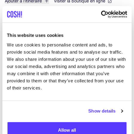
Ajouter à l'itinéraire
Visiter la boutique en ligne
List
Map
This website uses cookies
We use cookies to personalise content and ads, to
provide social media features and to analyse our traffic.
We also share information about your use of our site with
our social media, advertising and analytics partners who
may combine it with other information that you’ve
provided to them or that they’ve collected from your use
of their services.
Autres marques
Show details
C
Préf
Revolution
E
Allow all