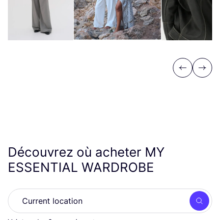
Previous
Next
Découvrez où acheter
MY
ESSENTIAL
WARDROBE
Rech