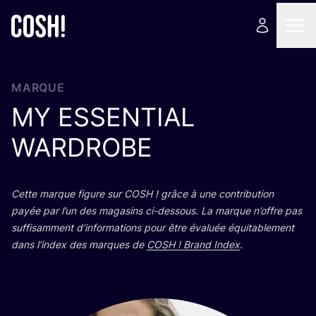
MARQUE
MY
ESSENTIAL
WARDROBE
Cette marque figure sur
COSH
! grâce à une contri­bu­tion
payée par l’un des maga­sins ci-des­sous. La marque n’offre pas
suf­fi­sam­ment d’in­for­ma­tions pour être éva­luée équi­ta­ble­ment
dans l’in­dex des marques de
COSH
! Brand Index
.