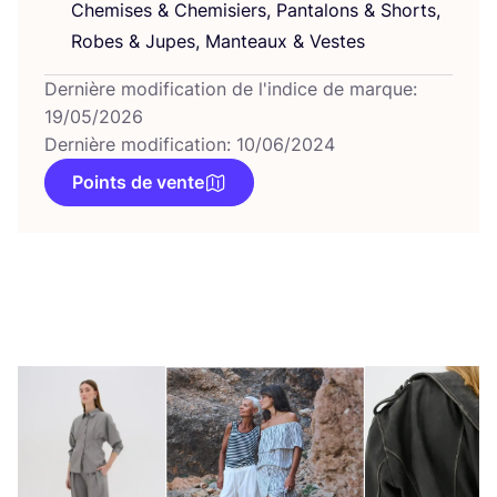
Che­mises
&
Che­mi­siers, Pan­ta­lons
&
Shorts,
Robes
&
Jupes, Man­teaux
&
Vestes
Dernière modification de l'indice de marque:
19/05/2026
Dernière modification: 10/06/2024
Points de vente