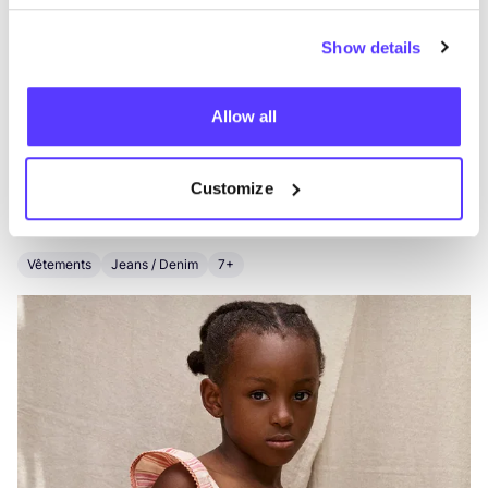
Show details
Autres marques
Allow all
Préf
Customize
My Little Cozmo
G
Vêtements
Jeans / Denim
7+
V