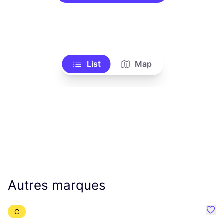
List
Map
Autres marques
C
Préf