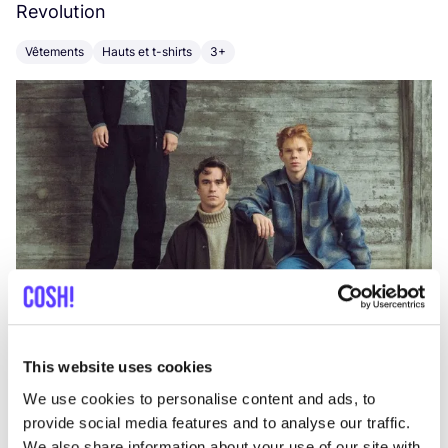
Revolution
E
Vêtements
Hauts et t-shirts
3+
V
This website uses cookies
We use cookies to personalise content and ads, to
provide social media features and to analyse our traffic.
We also share information about your use of our site with