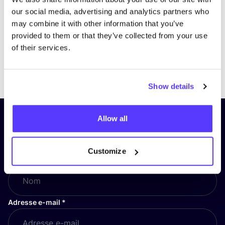
our social media, advertising and analytics partners who
may combine it with other information that you’ve
provided to them or that they’ve collected from your use
of their services.
Previous
Next
Show details
Allow all
Inscrivez-vous à notre lettre
d’information et restez informé !
Customize
Nom
*
Adresse e-mail
*