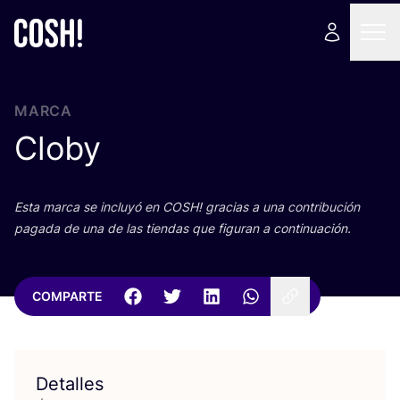
MARCA
Cloby
Esta mar­ca se inclu­yó en
COSH
! gra­cias a una con­tri­bu­ción
paga­da de una de las tien­das que figu­ran a continuación.
COMPARTE
Detalles