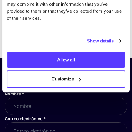
may combine it with other information that you’ve
provided to them or that they’ve collected from your use
of their services.
Previous
Next
Show details
Allow all
¡Suscríbete a nuestro boletín
y mantente informado!
Customize
Nombre
*
Correo electrónico
*