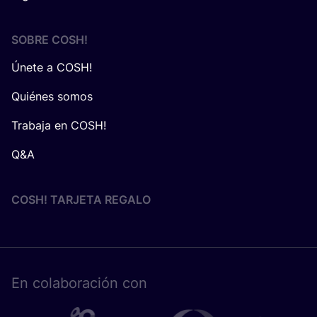
SOBRE
COSH
!
Únete a COSH!
Quiénes somos
Trabaja en COSH!
Q&A
COSH! TARJETA REGALO
En cola­bo­ra­ción con