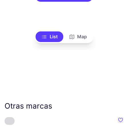
List
Map
Otras marcas
Favo