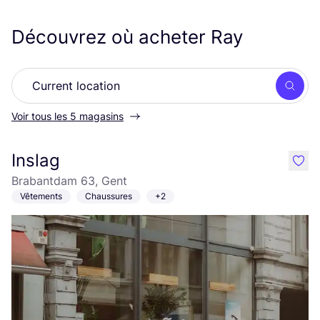
Découvrez où acheter Ray
Rech
Voir tous les 5 magasins
Inslag
like
Brabantdam 63, Gent
Vêtements
Chaussures
+2