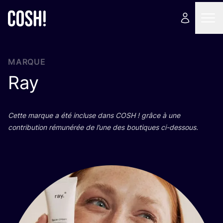
MARQUE
Ray
Cette marque a été incluse dans
COSH
! grâce à une
contri­bu­tion rému­né­rée de l’une des bou­tiques ci-dessous.