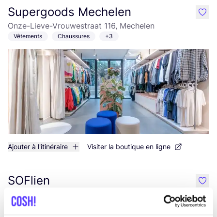
Supergoods Mechelen
like
Onze-Lieve-Vrouwestraat 116, Mechelen
Vêtements
Chaussures
+3
Ajouter à l'itinéraire
Visiter la boutique en ligne
SOFlien
like
Nieuwstraat 42, Essen
Vêtements
Cosmétiques
+1