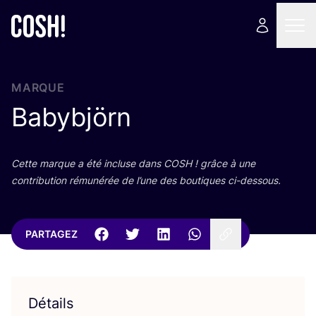
MARQUE
Babybjörn
Cette marque a été incluse dans
COSH
! grâce à une
contri­bu­tion rému­né­rée de l’une des bou­tiques ci-dessous.
PARTAGEZ
Détails