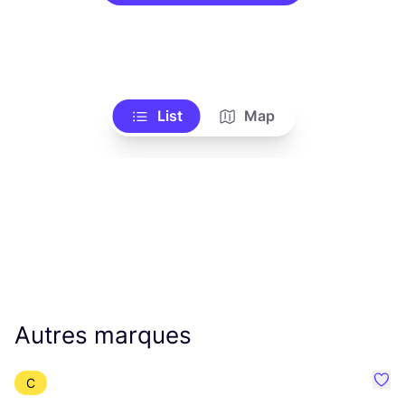
List
Map
Autres marques
C
Préf