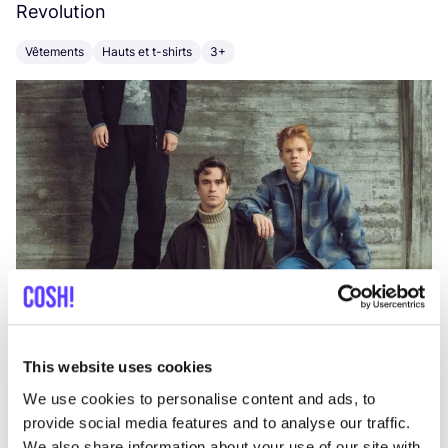
Revolution
E
Vêtements
Hauts et t-shirts
3+
V
This website uses cookies
We use cookies to personalise content and ads, to
provide social media features and to analyse our traffic.
We also share information about your use of our site with