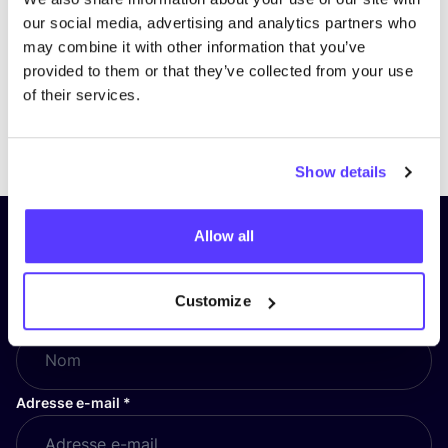
our social media, advertising and analytics partners who
may combine it with other information that you’ve
provided to them or that they’ve collected from your use
of their services.
Previous
Next
Show details
Allow all
Inscrivez-vous à notre lettre
d’information et restez informé !
Customize
Nom
*
Adresse e-mail
*