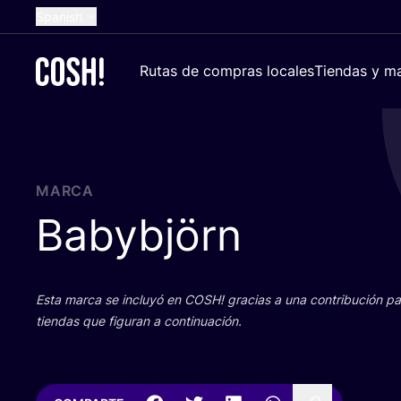
Spanish
English
Rutas de compras locales
Tiendas y ma
Dutch
French
German
Croatian
MARCA
Babybjörn
Esta mar­ca se inclu­yó en
COSH
! gra­cias a una con­tri­bu­ción 
tien­das que figu­ran a continuación.