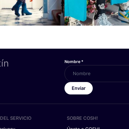
tín
Nombre
*
Enviar
DEL SERVICIO
SOBRE
COSH
!
 privacy
Únete a COSH!