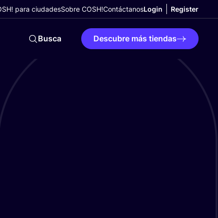
SH! para ciudades
Sobre COSH!
Contáctanos
Login
Register
Busca
Descubre más tiendas