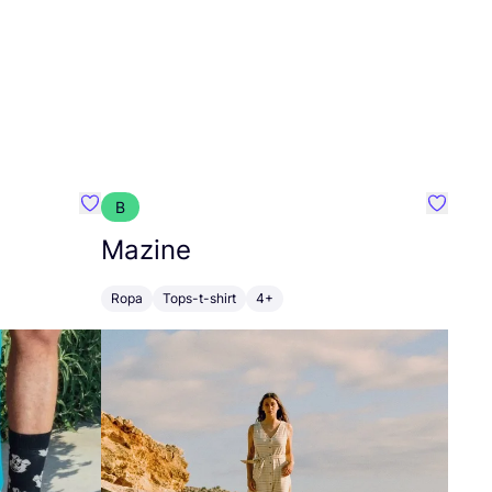
B
Favoritos {nombre}
Favorit
Mazine
Ropa
Tops-t-shirt
4+