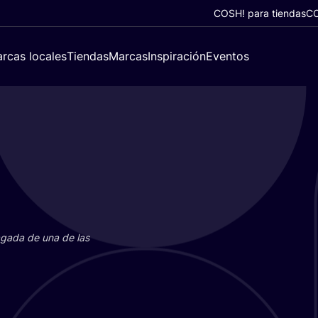
COSH! para tiendas
CO
rcas locales
Tiendas
Marcas
Inspiración
Eventos
paga­da de una de las