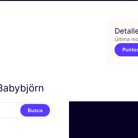
Detall
Última mo
Puntos
Babybjörn
Busca