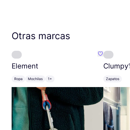
Otras marcas
Favoritos {no
Element
Clumpy’
Ropa
Mochilas
1+
Zapatos