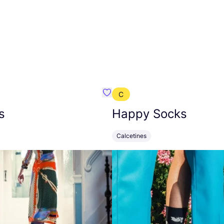
C
mbre}
Favoritos {nombre}
s
Happy Socks
Calcetines