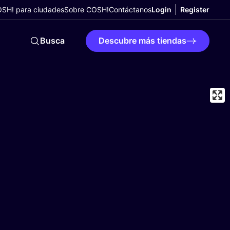
SH! para ciudades
Sobre COSH!
Contáctanos
Login
Register
Busca
Descubre más tiendas