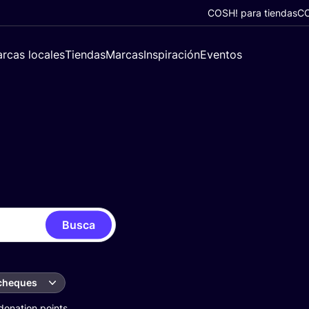
COSH! para tiendas
CO
rcas locales
Tiendas
Marcas
Inspiración
Eventos
Busca
 cheques
donation points