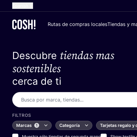
Spanish
English
Rutas de compras locales
Tiendas y ma
Dutch
French
tiendas mas
Descubre
German
Croatian
sostenibles
cerca de ti
FILTROS
Marcas
Categoría
Tarjetas regalo y
1
Muestra sólo tiendas de segunda mano
Show textile 