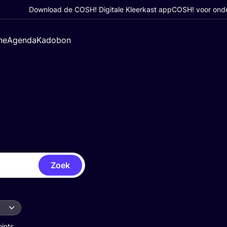
Download de COSH! Digitale Kleerkast app
COSH! voor ond
ne
Agenda
Kadobon
Zoek
s
oints