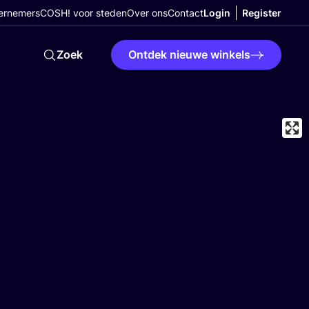
ernemers
COSH! voor steden
Over ons
Contact
Login
Register
Zoek
Ontdek nieuwe winkels