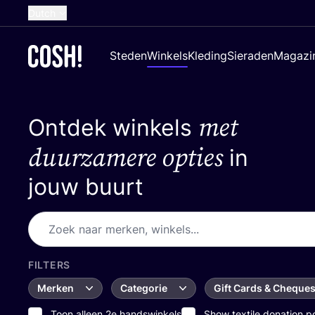
Dutch
English
Steden
Winkels
Kleding
Sieraden
Magazi
French
Spanish
met
Ontdek winkels
German
Croatian
duurzamere opties
in
jouw buurt
FILTERS
Merken
Categorie
Gift Cards & Cheque
Toon alleen 2e handswinkels
Show textile donation p