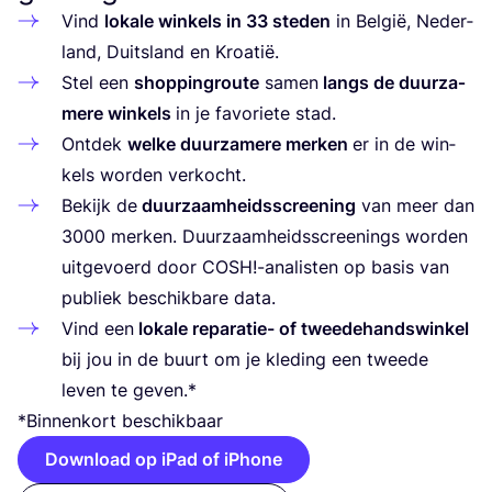
Vind
loka­le win­kels in
33
ste­den
in Bel­gië, Neder­
land, Duits­land en Kroatië.
Stel een
shop­ping­rou­te
samen
langs de duur­za­
me­re win­kels
in je favo­rie­te stad.
Ont­dek
wel­ke duur­za­me­re mer­ken
er in de win­
kels wor­den verkocht.
Bekijk de
duur­zaam­heids­scree­ning
van meer dan
3000
mer­ken. Duur­zaam­heids­scree­nings wor­den
uit­ge­voerd door
COSH
!-analisten op basis van
publiek beschik­ba­re data.
Vind een
loka­le repa­ra­tie- of twee­de­hands­win­kel
bij jou in de buurt om je kle­ding een twee­de
leven te geven.*
*Bin­nen­kort beschikbaar
Download op iPad of iPhone