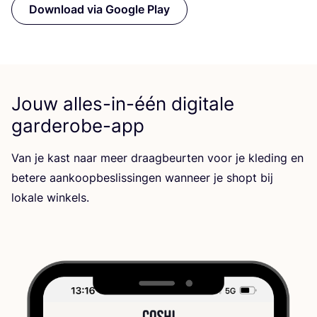
Download via Google Play
Jouw alles-in-één digitale
garderobe-app
Van je kast naar meer draag­beur­ten voor je kle­ding en
bete­re aan­koop­be­slis­sin­gen wan­neer je shopt bij
loka­le winkels.