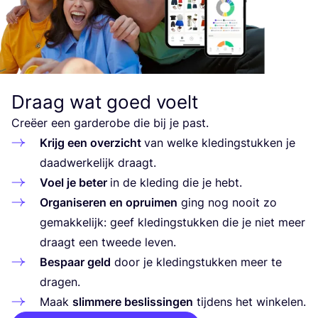
Draag wat goed voelt
Cre­ëer een gar­de­ro­be die bij je past.
Krijg een over­zicht
van wel­ke kle­ding­stuk­ken je
daad­wer­ke­lijk draagt.
Voel je beter
in de kle­ding die je hebt.
Orga­ni­se­ren en oprui­men
ging nog nooit zo
gemak­ke­lijk: geef kle­ding­stuk­ken die je niet meer
draagt een twee­de leven.
Bespaar geld
door je kle­ding­stuk­ken meer te
dragen.
Maak
slim­me­re beslis­sin­gen
tij­dens het winkelen.