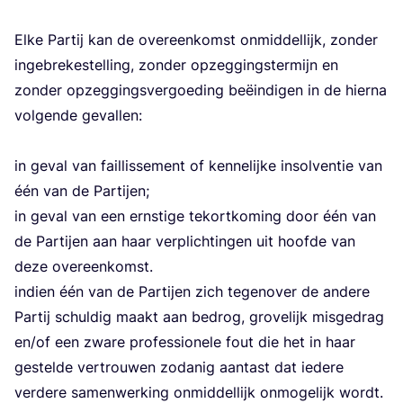
Elke Par­tij kan de over­een­komst onmid­del­lijk, zon­der
inge­bre­ke­stel­ling, zon­der opzeg­gings­ter­mijn en
zon­der opzeg­gings­ver­goe­ding beëin­di­gen in de hier­na
vol­gen­de geval­len:
in geval van fail­lis­se­ment of ken­ne­lij­ke insol­ven­tie van
één van de Par­tij­en;
in geval van een ern­sti­ge tekort­ko­ming door één van
de Par­tij­en aan haar ver­plich­tin­gen uit hoof­de van
deze over­een­komst.
indien één van de Par­tij­en zich tegen­over de ande­re
Par­tij schul­dig maakt aan bedrog, gro­ve­lijk mis­ge­drag
en/​of een zwa­re pro­fes­si­o­ne­le fout die het in haar
gestel­de ver­trou­wen zoda­nig aan­tast dat iede­re
ver­de­re samen­wer­king onmid­del­lijk onmo­ge­lijk wordt.