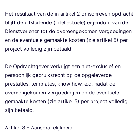
Het resul­taat van de in arti­kel
2
omschre­ven opdracht
blijft de uit­slui­ten­de (intel­lec­tu­e­le) eigen­dom van de
Dienst­ver­le­ner tot de over­een­ge­ko­men ver­goe­din­gen
en de even­tu­e­le gemaak­te kos­ten (zie arti­kel
5
) per
pro­ject vol­le­dig zijn betaald.
De Opdracht­ge­ver ver­krijgt een niet-exclu­sief en
per­soon­lijk gebruiks­recht op de opge­le­ver­de
pres­ta­ties, tem­pla­tes, know how, e.d. nadat de
over­een­ge­ko­men ver­goe­din­gen en de even­tu­e­le
gemaak­te kos­ten (zie arti­kel
5
) per pro­ject vol­le­dig
zijn betaald.
Arti­kel
8
– Aan­spra­ke­lijk­heid