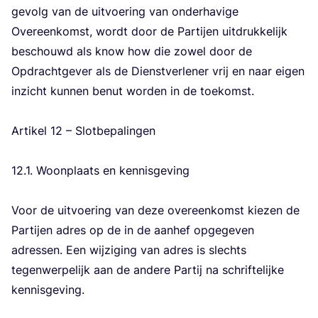
gevolg van de uit­voe­ring van onder­ha­vi­ge
Over­een­komst, wordt door de Par­tij­en uit­druk­ke­lijk
beschouwd als know how die zowel door de
Opdracht­ge­ver als de Dienst­ver­le­ner vrij en naar eigen
inzicht kun­nen benut wor­den in de toe­komst.
Arti­kel
12
– Slot­be­pa­lin­gen
12
.
1
. Woon­plaats en ken­nis­ge­ving
Voor de uit­voe­ring van deze over­een­komst kie­zen de
Par­tij­en adres op de in de aan­hef opge­ge­ven
adres­sen. Een wij­zi­ging van adres is slechts
tegen­wer­pe­lijk aan de ande­re Par­tij na schrif­te­lij­ke
ken­nis­ge­ving.