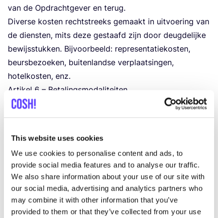
van de Opdracht­ge­ver en terug.
Diver­se kos­ten recht­streeks gemaakt in uit­voe­ring van
de dien­sten, mits deze gestaafd zijn door deug­de­lij­ke
bewijs­stuk­ken. Bij­voor­beeld: repre­sen­ta­tie­kos­ten,
beurs­be­zoe­ken, bui­ten­land­se ver­plaat­sin­gen,
hotel­kos­ten, enz.
Arti­kel
6
– Beta­lings­mo­da­li­tei­ten
6
.
1
. De in dit arti­kel over­een­ge­ko­men ver­goe­ding zal
maan­de­lijks door de Dienst­ver­le­ner wor­den
This website uses cookies
gefac­tu­reerd aan de Opdracht­ge­ver en zal wor­den
We use cookies to personalise content and ads, to
ver­ant­woord door mid­del van een opga­ve van een
provide social media features and to analyse our traffic.
times­heet.
We also share information about your use of our site with
our social media, advertising and analytics partners who
Ten­zij uit­druk­ke­lijk anders ver­meld, zijn de
may combine it with other information that you’ve
over­een­ge­ko­men ver­goe­din­gen betaal­baar bin­nen
30
provided to them or that they’ve collected from your use