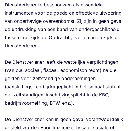
Dienst­ver­le­ner te beschou­wen als essen­ti­ë­le
instru­men­ten voor de goe­de en effec­tie­ve uit­voe­ring
van onder­ha­vi­ge over­een­komst. Zij zijn in geen geval
de uit­druk­king van een band van onder­ge­schikt­heid
tus­sen ener­zijds de Opdracht­ge­ver en ander­zijds de
Dienst­ver­le­ner.
De Dienst­ver­le­ner leeft de wet­te­lij­ke ver­plich­tin­gen
(van o.a. soci­aal, fis­caal, eco­no­misch recht) na die
gel­den voor zelf­stan­di­ge onder­ne­min­gen
(aan­slui­tings- en bij­dra­ge­plicht in het soci­aal sta­tuut
der zelf­stan­di­gen, inschrij­vings­plicht in de
KBO
,
bedrijfs­voor­hef­fing,
BTW
, enz.).
De Dienst­ver­le­ner kan in geen geval ver­ant­woor­de­lijk
gesteld wor­den voor finan­ci­ë­le, fis­ca­le, soci­a­le of