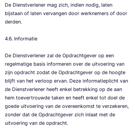
De Dienst­ver­le­ner mag zich, indien nodig, laten
bij­staan of laten ver­van­gen door werk­ne­mers of door
der­den.
4
.
6
. Infor­ma­tie
De Dienst­ver­le­ner zal de Opdracht­ge­ver op een
regel­ma­ti­ge basis infor­me­ren over de uit­voe­ring van
zijn opdracht zodat de Opdracht­ge­ver op de hoog­te
blijft van het ver­loop ervan. Deze infor­ma­tie­plicht van
de Dienst­ver­le­ner heeft enkel betrek­king op de aan
hem toe­ver­trouw­de taken en heeft enkel tot doel de
goe­de uit­voe­ring van de over­een­komst te ver­ze­ke­ren,
zon­der dat de Opdracht­ge­ver zich inlaat met de
uit­voe­ring van de opdracht.