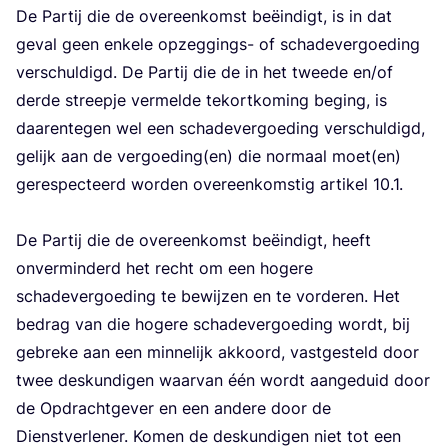
De Par­tij die de over­een­komst beëin­digt, is in dat
geval geen enke­le opzeg­gings- of scha­de­ver­goe­ding
ver­schul­digd. De Par­tij die de in het twee­de en/​of
der­de streep­je ver­mel­de tekort­ko­ming beging, is
daar­en­te­gen wel een scha­de­ver­goe­ding ver­schul­digd,
gelijk aan de vergoeding(en) die nor­maal moet(en)
geres­pec­teerd wor­den over­een­kom­stig arti­kel
10
.
1
.
De Par­tij die de over­een­komst beëin­digt, heeft
onver­min­derd het recht om een hoge­re
scha­de­ver­goe­ding te bewij­zen en te vor­de­ren. Het
bedrag van die hoge­re scha­de­ver­goe­ding wordt, bij
gebre­ke aan een min­ne­lijk akkoord, vast­ge­steld door
twee des­kun­di­gen waar­van één wordt aan­ge­duid door
de Opdracht­ge­ver en een ande­re door de
Dienst­ver­le­ner. Komen de des­kun­di­gen niet tot een