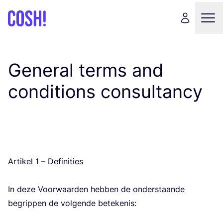
General terms and
conditions consultancy
Arti­kel
1
– Defi­ni­ties
In deze Voor­waar­den heb­ben de onder­staan­de
begrip­pen de vol­gen­de bete­ke­nis: