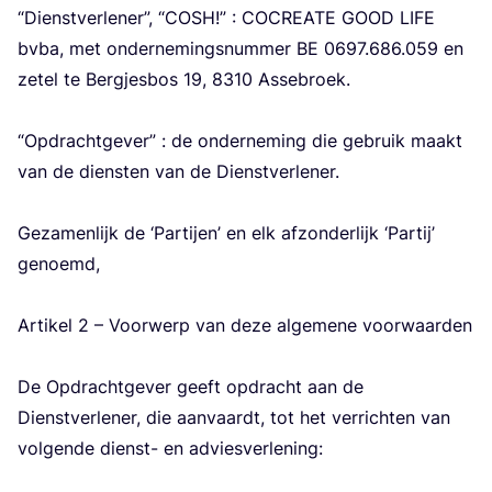
“
Dienst­ver­le­ner”,
“
COSH
!” :
COCRE­A­TE
GOOD
LIFE
bvba, met onder­ne­mings­num­mer
BE
0697
.
686
.
059
en
zetel te Berg­jes­bos
19
,
8310
Asse­broek.
“
Opdracht­ge­ver” : de onder­ne­ming die gebruik maakt
van de dien­sten van de Dienst­ver­le­ner.
Geza­men­lijk de
‘
Par­tij­en’ en elk afzon­der­lijk
‘
Par­tij’
genoemd,
Arti­kel
2
– Voor­werp van deze alge­me­ne voor­waar­den
De Opdracht­ge­ver geeft opdracht aan de
Dienst­ver­le­ner, die aan­vaardt, tot het ver­rich­ten van
vol­gen­de dienst- en advies­ver­le­ning: