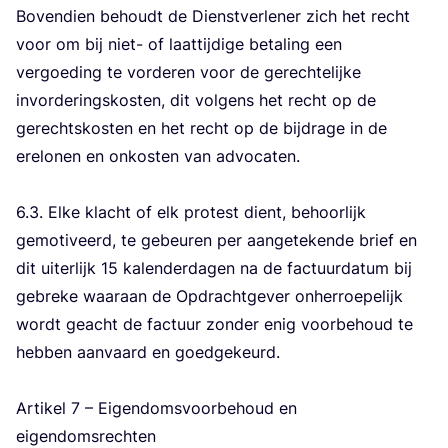
Boven­dien behoudt de Dienst­ver­le­ner zich het recht
voor om bij niet- of laat­tij­di­ge beta­ling een
ver­goe­ding te vor­de­ren voor de gerech­te­lij­ke
invor­de­rings­kos­ten, dit vol­gens het recht op de
gerechts­kos­ten en het recht op de bij­dra­ge in de
ere­lo­nen en onkos­ten van advo­ca­ten.
6
.
3
. Elke klacht of elk pro­test dient, behoor­lijk
gemo­ti­veerd, te gebeu­ren per aan­ge­te­ken­de brief en
dit uiter­lijk
15
kalen­der­da­gen na de fac­tuur­da­tum bij
gebre­ke waar­aan de Opdracht­ge­ver onher­roe­pe­lijk
wordt geacht de fac­tuur zon­der enig voor­be­houd te
heb­ben aan­vaard en goed­ge­keurd.
Arti­kel
7
– Eigen­doms­voor­be­houd en
eigen­doms­rech­ten