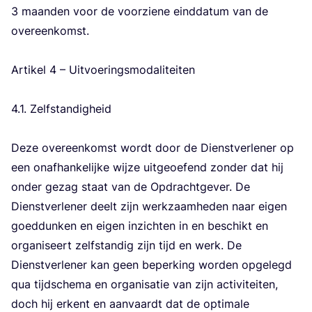
3
maan­den voor de voor­zie­ne eind­da­tum van de
over­een­komst.
Arti­kel
4
– Uit­voe­rings­mo­da­li­tei­ten
4
.
1
. Zelf­stan­dig­heid
Deze over­een­komst wordt door de Dienst­ver­le­ner op
een onaf­han­ke­lij­ke wij­ze uit­ge­oe­fend zon­der dat hij
onder gezag staat van de Opdracht­ge­ver. De
Dienst­ver­le­ner deelt zijn werk­zaam­he­den naar eigen
goed­dun­ken en eigen inzich­ten in en beschikt en
orga­ni­seert zelf­stan­dig zijn tijd en werk. De
Dienst­ver­le­ner kan geen beper­king wor­den opge­legd
qua tijd­sche­ma en orga­ni­sa­tie van zijn acti­vi­tei­ten,
doch hij erkent en aan­vaardt dat de opti­ma­le