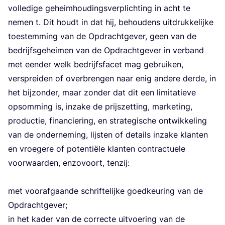
vol­le­di­ge geheim­hou­dings­ver­plich­ting in acht te
nemen t. Dit houdt in dat hij, behou­dens uit­druk­ke­lij­ke
toe­stem­ming van de Opdracht­ge­ver, geen van de
bedrijfs­ge­hei­men van de Opdracht­ge­ver in ver­band
met een­der welk bedrijfs­fa­cet mag gebrui­ken,
ver­sprei­den of over­bren­gen naar enig ande­re der­de, in
het bij­zon­der, maar zon­der dat dit een limi­ta­tie­ve
opsom­ming is, inza­ke de prijs­zet­ting, mar­ke­ting,
pro­duc­tie, finan­cie­ring, en stra­te­gi­sche ont­wik­ke­ling
van de onder­ne­ming, lijs­ten of details inza­ke klan­ten
en vroe­ge­re of poten­ti­ë­le klan­ten con­trac­tu­e­le
voor­waar­den, enzo­voort, ten­zij:
met voor­af­gaan­de schrif­te­lij­ke goed­keu­ring van de
Opdracht­ge­ver;
in het kader van de cor­rec­te uit­voe­ring van de