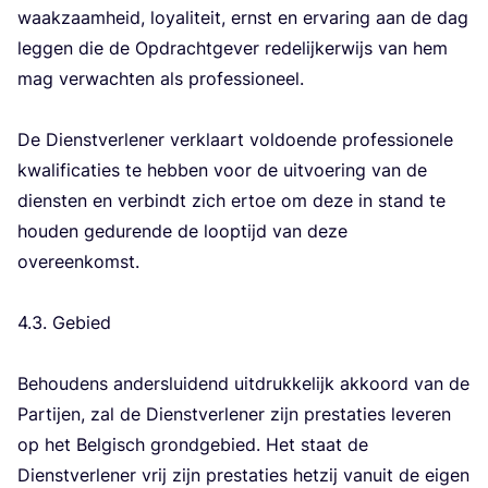
waak­zaam­heid, loy­a­li­teit, ernst en erva­ring aan de dag
leg­gen die de Opdracht­ge­ver rede­lij­ker­wijs van hem
mag ver­wach­ten als pro­fes­si­o­neel.
De Dienst­ver­le­ner ver­klaart vol­doen­de pro­fes­si­o­ne­le
kwa­li­fi­ca­ties te heb­ben voor de uit­voe­ring van de
dien­sten en ver­bindt zich ertoe om deze in stand te
hou­den gedu­ren­de de loop­tijd van deze
over­een­komst.
4
.
3
. Gebied
Behou­dens anders­lui­dend uit­druk­ke­lijk akkoord van de
Par­tij­en, zal de Dienst­ver­le­ner zijn pres­ta­ties leve­ren
op het Bel­gisch grond­ge­bied. Het staat de
Dienst­ver­le­ner vrij zijn pres­ta­ties het­zij van­uit de eigen