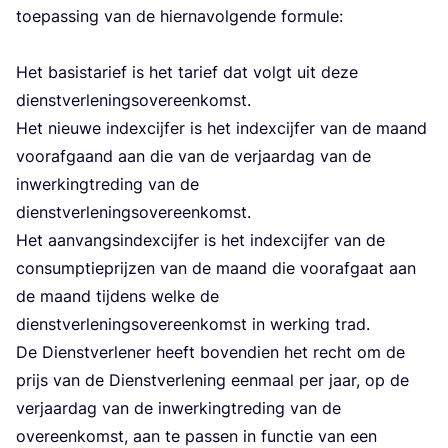
toe­pas­sing van de hier­na­vol­gen­de for­mu­le:
Het basis­ta­rief is het tarief dat volgt uit deze
dienst­ver­le­nings­over­een­komst.
Het nieu­we index­cij­fer is het index­cij­fer van de maand
voor­af­gaand aan die van de ver­jaar­dag van de
inwer­king­tre­ding van de
dienst­ver­le­nings­over­een­komst.
Het aan­vangs­in­dex­cij­fer is het index­cij­fer van de
con­sump­tie­prij­zen van de maand die voor­af­gaat aan
de maand tij­dens wel­ke de
dienst­ver­le­nings­over­een­komst in wer­king trad.
De Dienst­ver­le­ner heeft boven­dien het recht om de
prijs van de Dienst­ver­le­ning een­maal per jaar, op de
ver­jaar­dag van de inwer­king­tre­ding van de
over­een­komst, aan te pas­sen in func­tie van een