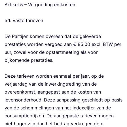
Arti­kel
5
– Ver­goe­ding en kos­ten
5
.
1
. Vas­te tarie­ven
De Par­tij­en komen over­een dat de gele­ver­de
pres­ta­ties wor­den ver­goed aan €
85
,
00
excl.
BTW
per
uur, zowel voor de opstart­mee­ting als voor
bij­ko­men­de pres­ta­ties.
Deze tarie­ven wor­den een­maal per jaar, op de
ver­jaar­dag van de inwer­king­tre­ding van de
over­een­komst, aan­ge­past aan de kos­ten van
levens­on­der­houd. Deze aan­pas­sing geschiedt op basis
van de schom­me­lin­gen van het index­cij­fer van de
con­sump­tie­prij­zen. De aan­ge­pas­te tarie­ven mogen
niet hoger zijn dan het bedrag ver­kre­gen door