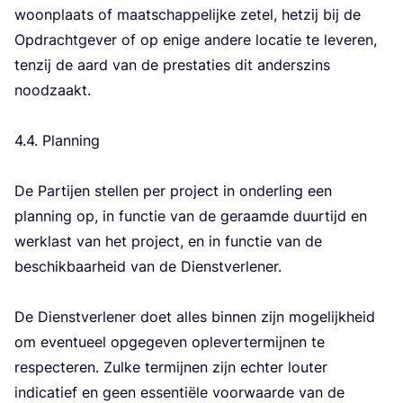
woon­plaats of maat­schap­pe­lij­ke zetel, het­zij bij de
Opdracht­ge­ver of op eni­ge ande­re loca­tie te leve­ren,
ten­zij de aard van de pres­ta­ties dit anders­zins
nood­zaakt.
4
.
4
. Plan­ning
De Par­tij­en stel­len per pro­ject in onder­ling een
plan­ning op, in func­tie van de geraam­de duur­tijd en
werk­last van het pro­ject, en in func­tie van de
beschik­baar­heid van de Dienst­ver­le­ner.
De Dienst­ver­le­ner doet alles bin­nen zijn moge­lijk­heid
om even­tu­eel opge­ge­ven ople­ver­ter­mij­nen te
res­pec­te­ren. Zul­ke ter­mij­nen zijn ech­ter lou­ter
indi­ca­tief en geen essen­ti­ë­le voor­waar­de van de