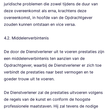
juri­di­sche pro­ble­men die zowel tij­dens de duur van
deze over­een­komst als erna, krach­tens deze
over­een­komst, in hoof­de van de Opdracht­ge­ver
zou­den kun­nen ont­staan en vice ver­sa.
4
.
2
. Mid­de­len­ver­bin­te­nis
De door de Dienst­ver­le­ner uit te voe­ren pres­ta­ties zijn
een mid­de­len­ver­bin­te­nis ten aan­zien van de
Opdracht­ge­ver, waar­bij de Dienst­ver­le­ner er zich toe
ver­bindt de pres­ta­ties naar best ver­mo­gen en te
goe­der trouw uit te voe­ren.
De Dienst­ver­le­ner zal de pres­ta­ties uit­voe­ren vol­gens
de regels van de kunst en con­form de hoog­ste
pro­fes­si­o­ne­le maat­sta­ven. Hij zal tevens de nodi­ge