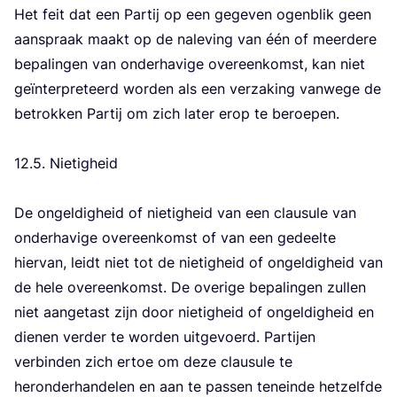
Het feit dat een Par­tij op een gege­ven ogen­blik geen
aan­spraak maakt op de nale­ving van één of meer­de­re
bepa­lin­gen van onder­ha­vi­ge over­een­komst, kan niet
geïn­ter­pre­teerd wor­den als een ver­za­king van­we­ge de
betrok­ken Par­tij om zich later erop te beroe­pen.
12
.
5
. Nie­tig­heid
De ongel­dig­heid of nie­tig­heid van een clau­su­le van
onder­ha­vi­ge over­een­komst of van een gedeel­te
hier­van, leidt niet tot de nie­tig­heid of ongel­dig­heid van
de hele over­een­komst. De ove­ri­ge bepa­lin­gen zul­len
niet aan­ge­tast zijn door nie­tig­heid of ongel­dig­heid en
die­nen ver­der te wor­den uit­ge­voerd. Par­tij­en
ver­bin­den zich ertoe om deze clau­su­le te
her­on­der­han­de­len en aan te pas­sen ten­ein­de het­zelf­de