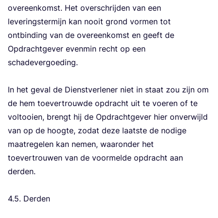
over­een­komst. Het over­schrij­den van een
leve­rings­ter­mijn kan nooit grond vor­men tot
ont­bin­ding van de over­een­komst en geeft de
Opdracht­ge­ver even­min recht op een
scha­de­ver­goe­ding.
In het geval de Dienst­ver­le­ner niet in staat zou zijn om
de hem toe­ver­trouw­de opdracht uit te voe­ren of te
vol­tooi­en, brengt hij de Opdracht­ge­ver hier onver­wijld
van op de hoog­te, zodat deze laat­ste de nodi­ge
maat­re­ge­len kan nemen, waar­on­der het
toe­ver­trou­wen van de voor­mel­de opdracht aan
der­den.
4
.
5
. Der­den