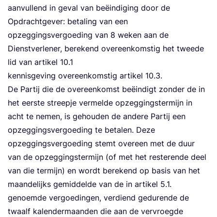
aan­vul­lend in geval van beëin­di­ging door de
Opdracht­ge­ver: beta­ling van een
opzeg­gings­ver­goe­ding van
8
weken aan de
Dienst­ver­le­ner, bere­kend over­een­kom­stig het twee­de
lid van arti­kel
10
.
1
ken­nis­ge­ving over­een­kom­stig arti­kel
10
.
3
.
De Par­tij die de over­een­komst beëin­digt zon­der de in
het eer­ste streep­je ver­mel­de opzeg­gings­ter­mijn in
acht te nemen, is gehou­den de ande­re Par­tij een
opzeg­gings­ver­goe­ding te beta­len. Deze
opzeg­gings­ver­goe­ding stemt over­een met de duur
van de opzeg­gings­ter­mijn (of met het res­te­ren­de deel
van die ter­mijn) en wordt bere­kend op basis van het
maan­de­lijks gemid­del­de van de in arti­kel
5
.
1
.
genoem­de ver­goe­din­gen, ver­diend gedu­ren­de de
twaalf kalen­der­maan­den die aan de ver­vroeg­de