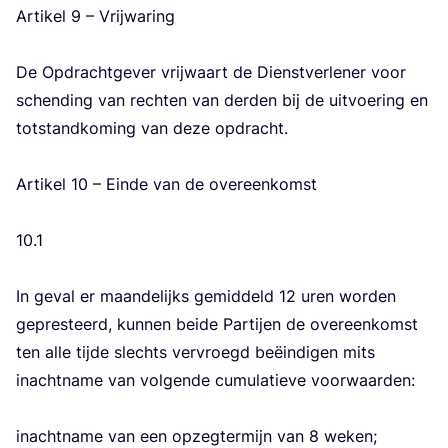
Arti­kel
9
– Vrij­wa­ring
De Opdracht­ge­ver vrij­waart de Dienst­ver­le­ner voor
schen­ding van rech­ten van der­den bij de uit­voe­ring en
tot­stand­ko­ming van deze opdracht.
Arti­kel
10
– Ein­de van de over­een­komst
10
.
1
In geval er maan­de­lijks gemid­deld
12
uren wor­den
gepres­teerd, kun­nen bei­de Par­tij­en de over­een­komst
ten alle tij­de slechts ver­vroegd beëin­di­gen mits
inacht­na­me van vol­gen­de cumu­la­tie­ve voor­waar­den:
inacht­na­me van een opzeg­ter­mijn van
8
weken;