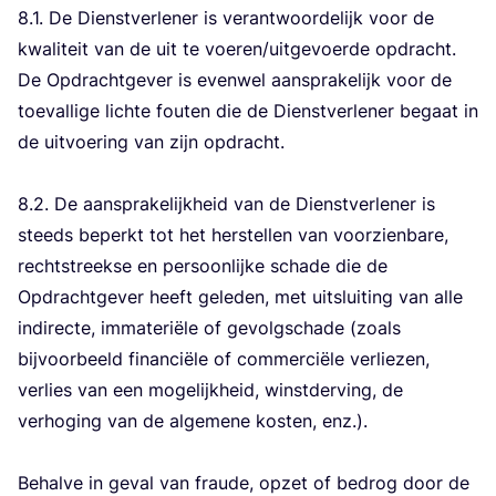
8
.
1
. De Dienst­ver­le­ner is ver­ant­woor­de­lijk voor de
kwa­li­teit van de uit te voeren/​uitgevoerde opdracht.
De Opdracht­ge­ver is even­wel aan­spra­ke­lijk voor de
toe­val­li­ge lich­te fou­ten die de Dienst­ver­le­ner begaat in
de uit­voe­ring van zijn opdracht.
8
.
2
. De aan­spra­ke­lijk­heid van de Dienst­ver­le­ner is
steeds beperkt tot het her­stel­len van voor­zien­ba­re,
recht­streek­se en per­soon­lij­ke scha­de die de
Opdracht­ge­ver heeft gele­den, met uit­slui­ting van alle
indi­rec­te, imma­te­ri­ë­le of gevolg­scha­de (zoals
bij­voor­beeld finan­ci­ë­le of com­mer­ci­ë­le ver­lie­zen,
ver­lies van een moge­lijk­heid, winst­der­ving, de
ver­ho­ging van de alge­me­ne kos­ten, enz.).
Behal­ve in geval van frau­de, opzet of bedrog door de