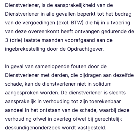
Dienst­ver­le­ner, is de aan­spra­ke­lijk­heid van de
Dienst­ver­le­ner in alle geval­len beperkt tot het bedrag
van de ver­goe­din­gen (excl.
BTW
) die hij in uit­voe­ring
van deze over­een­komt heeft ont­van­gen gedu­ren­de de
3
(drie) laat­ste maan­den voor­af­gaand aan de
inge­bre­ke­stel­ling door de Opdracht­ge­ver.
In geval van samen­lo­pen­de fou­ten door de
Dienst­ver­le­ner met der­den, die bij­dra­gen aan dezelf­de
scha­de, kan de dienst­ver­le­ner niet in soli­dum
aan­ge­spro­ken wor­den. De dienst­ver­le­ner is slechts
aan­spra­ke­lijk in ver­hou­ding tot zijn toe­re­ken­baar
aan­deel in het ont­staan van de scha­de, waar­bij deze
ver­hou­ding ofwel in over­leg ofwel bij gerech­te­lijk
des­kun­di­gen­on­der­zoek wordt vast­ge­steld.