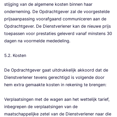
stij­ging van de alge­me­ne kos­ten bin­nen haar
onder­ne­ming. De Opdracht­ge­ver zal de voor­ge­stel­de
prijs­aan­pas­sing voor­af­gaand com­mu­ni­ce­ren aan de
Opdracht­ge­ver. De Dienst­ver­le­ner kan de nieu­we prijs
toe­pas­sen voor pres­ta­ties gele­verd van­af min­stens
30
dagen na voor­mel­de mede­de­ling.
5
.
2
. Kos­ten
De Opdracht­ge­ver gaat uit­druk­ke­lijk akkoord dat de
Dienst­ver­le­ner tevens gerech­tigd is vol­gen­de door
hem extra gemaak­te kos­ten in reke­ning te bren­gen:
Ver­plaat­sin­gen met de wagen aan het wet­te­lijk tarief,
inbe­gre­pen de ver­plaat­sin­gen van de
maat­schap­pe­lij­ke zetel van de Dienst­ver­le­ner naar die