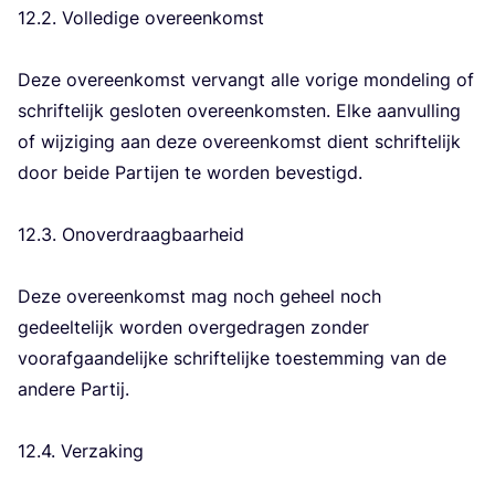
12
.
2
. Vol­le­di­ge over­een­komst
Deze over­een­komst ver­vangt alle vori­ge mon­de­ling of
schrif­te­lijk geslo­ten over­een­kom­sten. Elke aan­vul­ling
of wij­zi­ging aan deze over­een­komst dient schrif­te­lijk
door bei­de Par­tij­en te wor­den beves­tigd.
12
.
3
. Ono­ver­draag­baar­heid
Deze over­een­komst mag noch geheel noch
gedeel­te­lijk wor­den over­ge­dra­gen zon­der
voor­af­gaan­de­lij­ke schrif­te­lij­ke toe­stem­ming van de
ande­re Par­tij.
12
.
4
. Ver­za­king