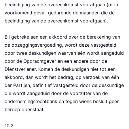
beëin­di­ging van de over­een­komst voor­af­gaan (of in
voor­ko­mend geval, gedu­ren­de de maan­den die de
beëin­di­ging van de over­een­komst voor­af­gaan).
Bij gebre­ke aan een akkoord over de bere­ke­ning van
de opzeg­gings­ver­goe­ding, wordt deze vast­ge­steld
door twee des­kun­di­gen waar­van één wordt aan­ge­duid
door de Opdracht­ge­ver en een ande­re door de
Dienst­ver­le­ner. Komen de des­kun­di­gen niet tot een
akkoord, dan wordt het bedrag, op ver­zoek van één
der Par­tij­en, defi­ni­tief vast­ge­steld door de des­kun­di­ge
die wordt aan­ge­duid door de voor­zit­ter van de
onder­ne­mings­recht­bank en tegen wiens besluit geen
beroep open­staat.
10
.
2