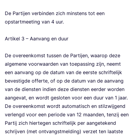
De Par­tij­en ver­bin­den zich min­stens tot een
opstart­mee­ting van
4
uur.
Arti­kel
3
– Aan­vang en duur
De over­een­komst tus­sen de Par­tij­en, waar­op deze
alge­me­ne voor­waar­den van toe­pas­sing zijn, neemt
een aan­vang op de datum van de eer­ste schrif­te­lijk
beves­tig­de offer­te, of op de datum van de aan­vang
van de dien­sten indien deze dien­sten eer­der wor­den
aan­ge­vat, en wordt geslo­ten voor een duur van
1
jaar.
De over­een­komst wordt auto­ma­tisch en stil­zwij­gend
ver­lengd voor een peri­o­de van
12
maan­den, ten­zij een
Par­tij zich hier­te­gen schrif­te­lijk per aan­ge­te­kend
schrij­ven (met ont­vangst­mel­ding) ver­zet ten laat­ste