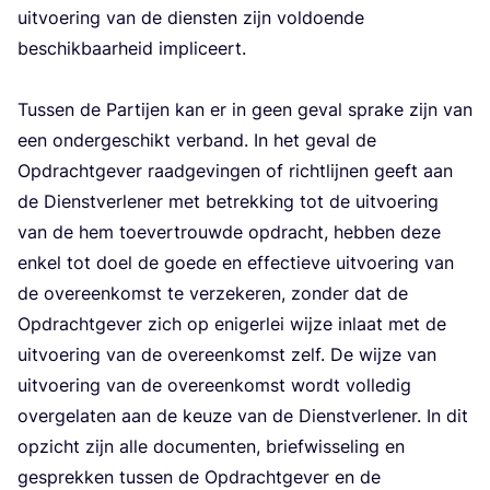
uit­voe­ring van de dien­sten zijn vol­doen­de
beschik­baar­heid impli­ceert.
Tus­sen de Par­tij­en kan er in geen geval spra­ke zijn van
een onder­ge­schikt ver­band. In het geval de
Opdracht­ge­ver raad­ge­vin­gen of richt­lij­nen geeft aan
de Dienst­ver­le­ner met betrek­king tot de uit­voe­ring
van de hem toe­ver­trouw­de opdracht, heb­ben deze
enkel tot doel de goe­de en effec­tie­ve uit­voe­ring van
de over­een­komst te ver­ze­ke­ren, zon­der dat de
Opdracht­ge­ver zich op eni­ger­lei wij­ze inlaat met de
uit­voe­ring van de over­een­komst zelf. De wij­ze van
uit­voe­ring van de over­een­komst wordt vol­le­dig
over­ge­la­ten aan de keu­ze van de Dienst­ver­le­ner. In dit
opzicht zijn alle docu­men­ten, brief­wis­se­ling en
gesprek­ken tus­sen de Opdracht­ge­ver en de