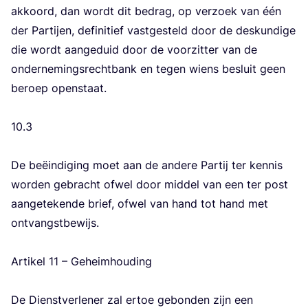
akkoord, dan wordt dit bedrag, op ver­zoek van één
der Par­tij­en, defi­ni­tief vast­ge­steld door de des­kun­di­ge
die wordt aan­ge­duid door de voor­zit­ter van de
onder­ne­mings­recht­bank en tegen wiens besluit geen
beroep open­staat.
10
.
3
De beëin­di­ging moet aan de ande­re Par­tij ter ken­nis
wor­den gebracht ofwel door mid­del van een ter post
aan­ge­te­ken­de brief, ofwel van hand tot hand met
ont­vangst­be­wijs.
Arti­kel
11
– Geheim­hou­ding
De Dienst­ver­le­ner zal ertoe gebon­den zijn een