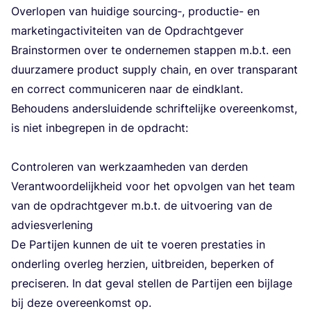
Over­lo­pen van hui­di­ge sourcing‑, pro­duc­tie- en
mar­ke­ting­ac­ti­vi­tei­ten van de Opdracht­ge­ver
Brain­stor­men over te onder­ne­men stap­pen m.b.t. een
duur­za­me­re pro­duct sup­ply chain, en over trans­pa­rant
en cor­rect com­mu­ni­ce­ren naar de eind­klant.
Behou­dens anders­lui­den­de schrif­te­lij­ke over­een­komst,
is niet inbe­gre­pen in de opdracht:
Con­tro­le­ren van werk­zaam­he­den van der­den
Ver­ant­woor­de­lijk­heid voor het opvol­gen van het team
van de opdracht­ge­ver m.b.t. de uit­voe­ring van de
advies­ver­le­ning
De Par­tij­en kun­nen de uit te voe­ren pres­ta­ties in
onder­ling over­leg her­zien, uit­brei­den, beper­ken of
pre­ci­se­ren. In dat geval stel­len de Par­tij­en een bij­la­ge
bij deze over­een­komst op.