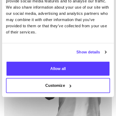
provide social media features and to analyse our traffic.
We also share information about your use of our site with
Préf
our social media, advertising and analytics partners who
Selected Homme
E
may combine it with other information that you’ve
provided to them or that they’ve collected from your use
Vêtements
Jeans / Denim
5+
V
of their services.
Show details
Allow all
Customize