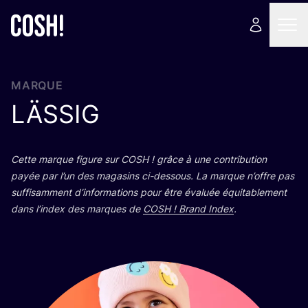
MARQUE
LÄSSIG
Cette marque figure sur
COSH
! grâce à une contri­bu­tion
payée par l’un des maga­sins ci-des­sous. La marque n’offre pas
suf­fi­sam­ment d’in­for­ma­tions pour être éva­luée équi­ta­ble­ment
dans l’in­dex des marques de
COSH
! Brand Index
.