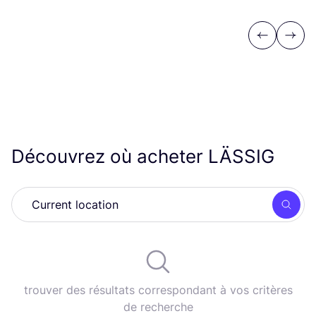
Previous
Next
Découvrez où acheter
LÄSSIG
Rech
trouver des résultats correspondant à vos critères
de recherche