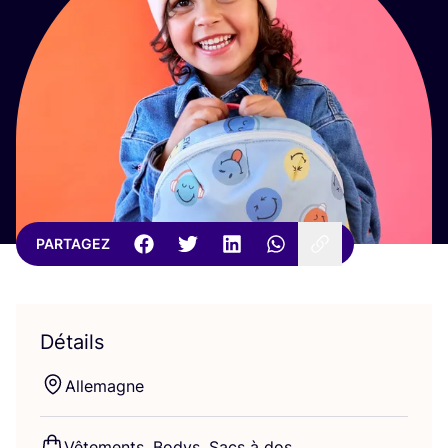
PARTAGEZ
Détails
Alle­magne
Vête­ments, Bodys, Sacs à dos