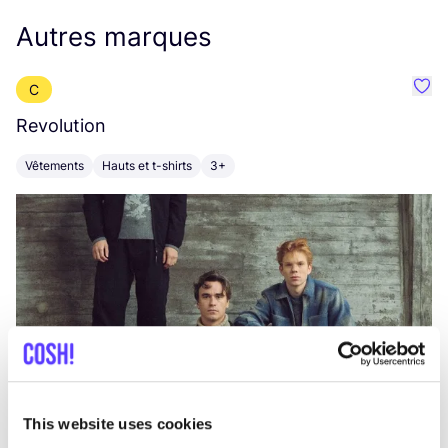
Autres marques
C
Préf
Revolution
E
Vêtements
Hauts et t-shirts
3+
V
This website uses cookies