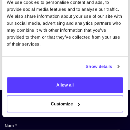
We use cookies to personalise content and ads, to
provide social media features and to analyse our traffic.
We also share information about your use of our site with
our social media, advertising and analytics partners who
may combine it with other information that you’ve
provided to them or that they’ve collected from your use
of their services.
Show details
Previous
Next
Allow all
Inscrivez-vous à notre lettre
Customize
d’information et restez informé !
Nom
*