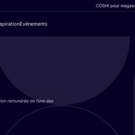
COSH! pour magasi
nspiration
Evénements
tion rému­né­rée de l’une des