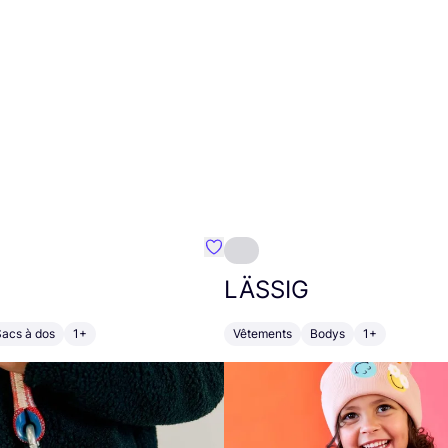
Préféré {nom}
LÄSSIG
Sacs à dos
1+
Vêtements
Bodys
1+