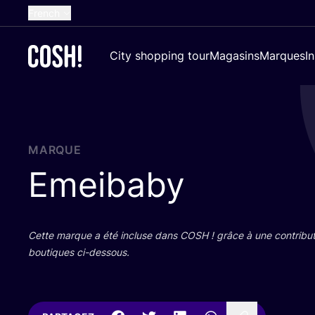
French
English
City shopping tour
Magasins
Marques
I
Dutch
Spanish
German
Croatian
MARQUE
Emeibaby
Cette marque a été incluse dans
COSH
! grâce à une contri­bu­
bou­tiques ci-dessous.