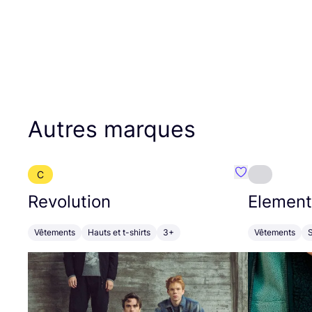
Autres marques
C
Préféré {nom}
Revolution
Element
Vêtements
Hauts et t-shirts
3+
Vêtements