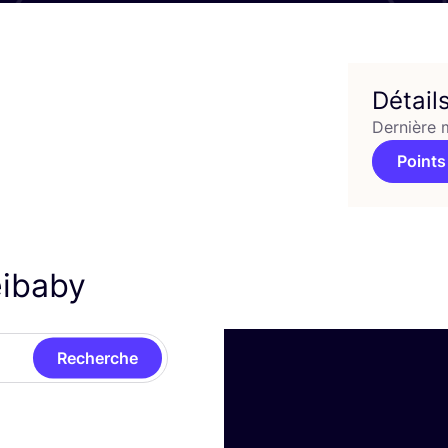
Détail
Dernière 
Points
eibaby
Recherche