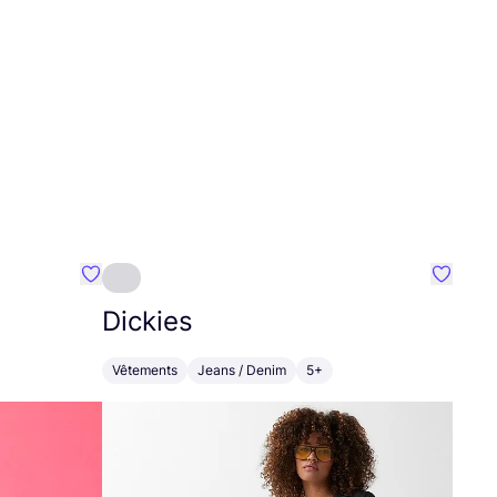
Préféré {nom}
Préféré
Dickies
Vêtements
Jeans / Denim
5+