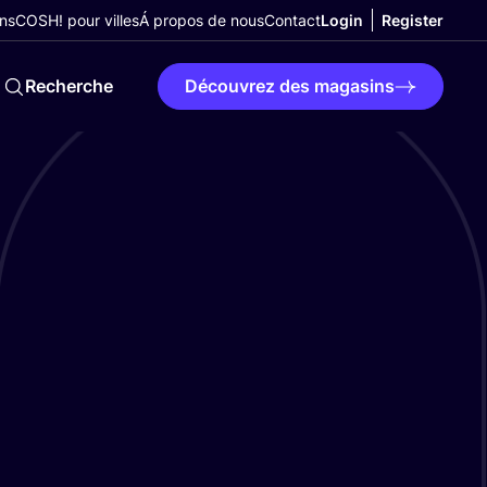
ns
COSH! pour villes
Á propos de nous
Contact
Login
Register
Recherche
Découvrez des magasins