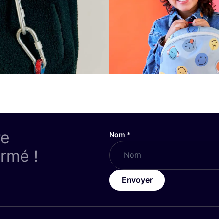
re
Nom
*
ormé !
Envoyer