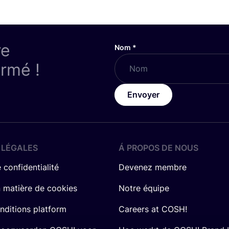
re
Nom
*
ormé !
Envoyer
 LÉGALES
Á PROPOS DE NOUS
 confidentialité
Devenez membre
n matière de cookies
Notre équipe
nditions platform
Careers at COSH!