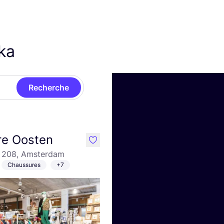
eka
Recherche
re Oosten
like
 208, Amsterdam
Chaussures
+7