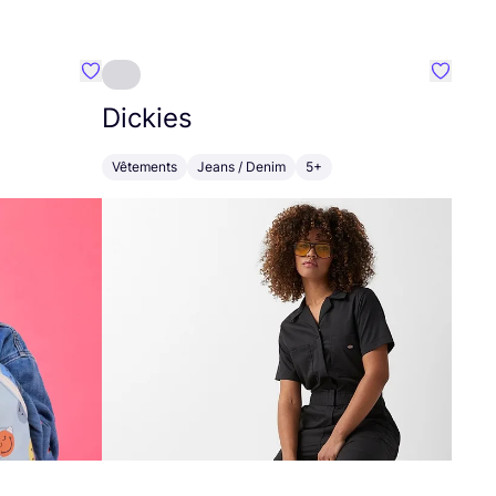
Préféré {nom}
Préféré
Dickies
Vêtements
Jeans / Denim
5+