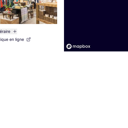
néraire
tique en ligne