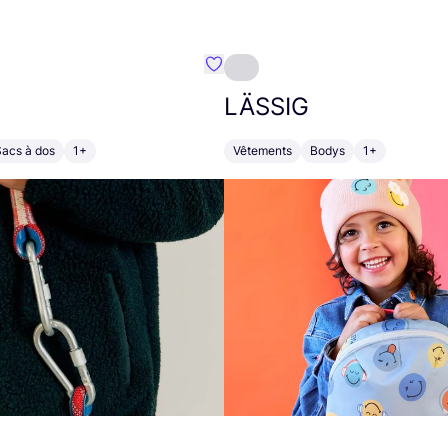
Préféré {nom}
LÄSSIG
Sacs à dos
1+
Vêtements
Bodys
1+