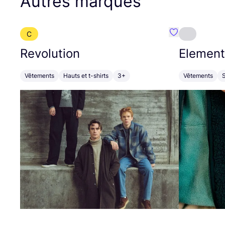
Autres marques
C
Préféré {nom}
Revolution
Element
Vêtements
Hauts et t-shirts
3+
Vêtements