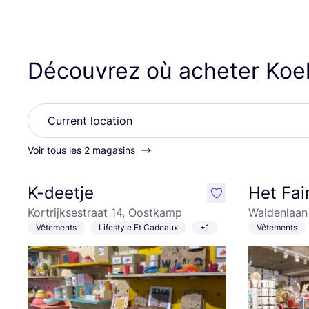
Découvrez où acheter Ko
Voir tous les 2 magasins
K-deetje
Het Fai
like
Kortrijksestraat 14, Oostkamp
Waldenlaan
Vêtements
Lifestyle Et Cadeaux
+1
Vêtements