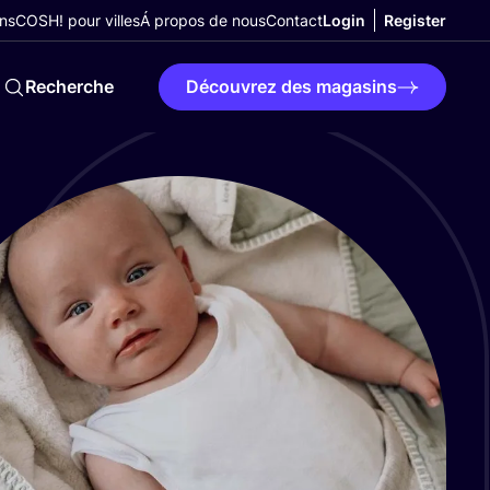
ns
COSH! pour villes
Á propos de nous
Contact
Login
Register
Recherche
Découvrez des magasins