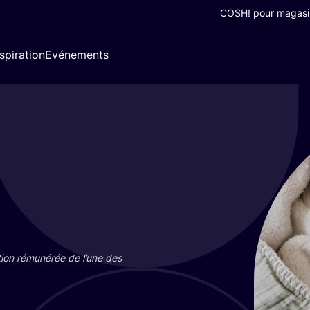
COSH! pour magasi
nspiration
Evénements
tion rému­né­rée de l’une des