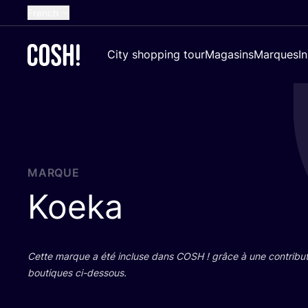
French
English
City shopping tour
Magasins
Marques
I
Dutch
Spanish
German
Croatian
MARQUE
Koeka
Cette marque a été incluse dans
COSH
! grâce à une contri­bu­
bou­tiques ci-dessous.