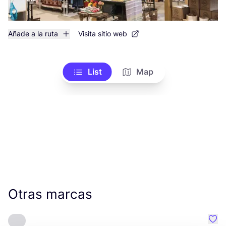
Añade a la ruta
Visita sitio web
List
Map
Otras marcas
Favo