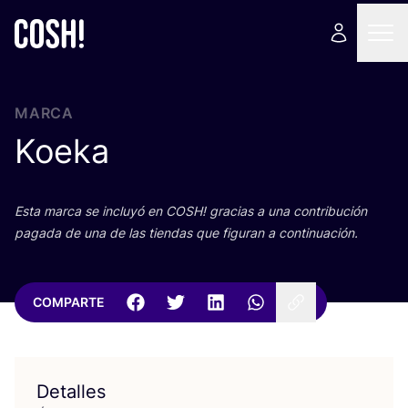
MARCA
Koeka
Esta mar­ca se inclu­yó en
COSH
! gra­cias a una con­tri­bu­ción
paga­da de una de las tien­das que figu­ran a continuación.
COMPARTE
Detalles