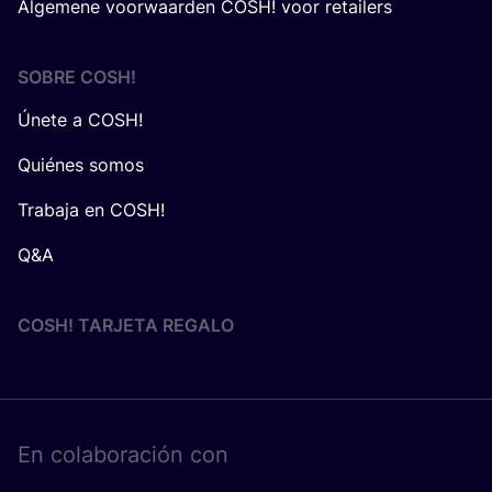
Algemene voorwaarden COSH! voor retailers
SOBRE
COSH
!
Únete a COSH!
Quiénes somos
Trabaja en COSH!
Q&A
COSH! TARJETA REGALO
En cola­bo­ra­ción con