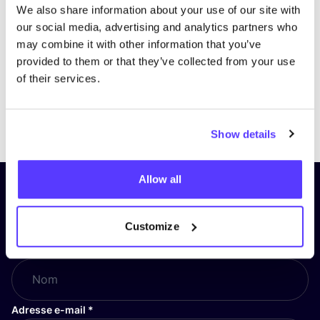
We also share information about your use of our site with
our social media, advertising and analytics partners who
may combine it with other information that you’ve
provided to them or that they’ve collected from your use
of their services.
Previous
Next
Show details
Allow all
Inscrivez-vous à notre lettre
d’information et restez informé !
Customize
Nom
*
Adresse e-mail
*