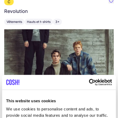
C
Préf
Revolution
E
Vêtements
Hauts et t-shirts
3+
V
This website uses cookies
We use cookies to personalise content and ads, to
provide social media features and to analyse our traffic.