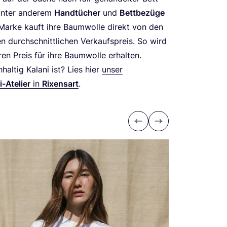
unter ande­rem
Hand­tü­cher
und
Bett­be­zü­ge
 Mar­ke kauft ihre Baum­wol­le direkt von den
durch­schnitt­li­chen Ver­kaufs­preis. So wird
e­ren Preis für ihre Baum­wol­le erhalten.
al­tig Kala­ni ist? Lies hier
unser
i-Ate­lier
in
Rixen­sart
.
Previous
Next