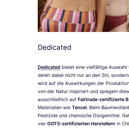
Dedicated
Dedi­ca­ted
bie­tet eine viel­fäl­ti­ge Aus­wahl
denkt dabei nicht nur an den Stil, son­de
wird auf die Aus­wir­kun­gen der Pro­duk­ti­o
von der Natur inspi­riert und spie­geln die­
aus­schließ­lich auf
Fair­trade-zer­ti­fi­zier­t
Mate­ria­li­en wie
Ten­cel
. Beim Baum­wollan­ba
Pes­ti­zi­de und che­mi­sche Dün­ge­mit­tel. G
vier
GOTS-zer­ti­fi­zier­ten Her­stel­lern
in Chi