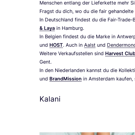
Men­schen ent­lang der Lie­fer­ket­te mehr Si
Fragst du dich, wo du die fair gehan­del­te
In Deutsch­land fin­dest du die Fair-Trade
&
Laya
in Ham­burg.
In Bel­gi­en fin­dest du die Mar­ke in Ant­wer
und
HOST
. Auch in
Aalst
und
Den­der­mon­
Wei­te­re Ver­kaufs­stel­len sind
Har­ve­st
Clu
Gent.
In den Nie­der­lan­den kannst du die Kol­lek­t
und
Brand­Mis­si­on
in Ams­ter­dam kau­fen,
Kalani