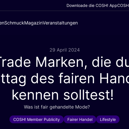
Downloade die COSH! App
COSH!
en
Schmuck
Magazin
Veranstaltungen
29 April 2024
Trade Marken, die 
ttag des fairen Han
kennen solltest!
Was ist fair gehan­del­te Mode?
COSH! Member Publicity
Fairer Handel
Lifestyle