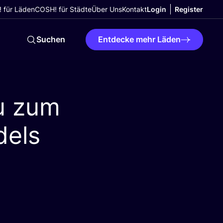
 für Läden
COSH! für Städte
Über Uns
Kontakt
Login
Register
Suchen
Entdecke mehr Läden
du zum
dels