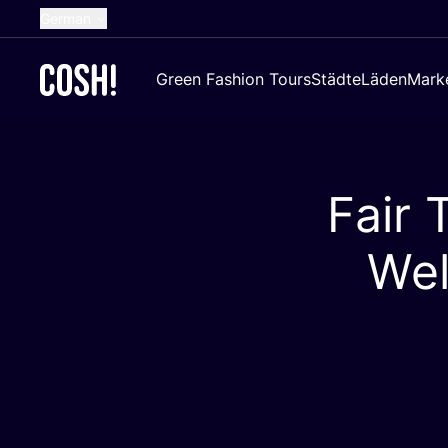
German
English
Green Fashion Tours
Städte
Läden
Mark
Dutch
French
Spanish
Fair 
Croatian
Wel