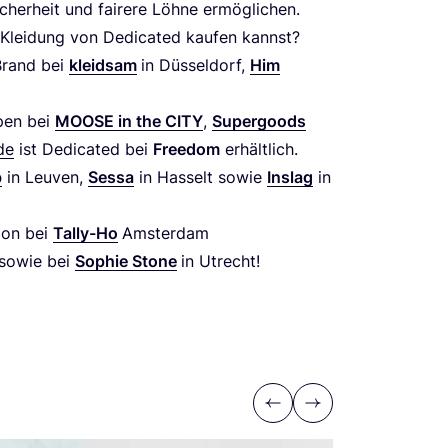
cher­heit und fai­re­re Löh­ne ermöglichen.
 Klei­dung von Dedi­ca­ted kau­fen kannst?
-Brand bei
kleid­sam
in Düs­sel­dorf,
Him
­pen bei
MOO­SE
in the
CITY
,
Super­goods
de
ist Dedi­ca­ted bei
Free­dom
erhält­lich.
b
in Leu­ven,
Ses­sa
in Has­selt sowie
Ins­lag
in
i­on bei
Tal­ly-Ho
Ams­ter­dam
 sowie bei
Sophie Stone
in Utrecht!
Previous
Next