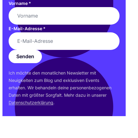
Vorname
*
E-Mail-Adresse
*
Senden
Ich möch­te den monat­li­chen News­let­ter mit
Neu­ig­kei­ten zum Blog und exklu­si­ven Events
erhal­ten. Wir behan­deln dei­ne per­so­nen­be­zo­ge­nen
Daten mit größ­ter Sorg­falt. Mehr dazu in unse­rer
Daten­schutz­er­klä­rung
.