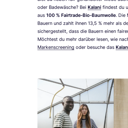
oder Bade­wä­sche? Bei
Kala­ni
fin­dest du 
aus
100
% Fair­trade-Bio-Baum­wol­le
. Die
Bau­ern und zahlt ihnen
13
,
5
% mehr als den 
sicher­ge­stellt, dass die Bau­ern einen fai­r
Möch­test du mehr dar­über lesen, wie nach­h
Mar­ken­scree­ning
oder besu­che das
Kala­n