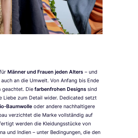
 für
Män­ner und Frau­en jeden Alters
– und
rn auch an die Umwelt. Von Anfang bis Ende
n geach­tet. Die
far­ben­fro­hen Designs
sind
se Lie­be zum Detail wider. Dedi­ca­ted setzt
e Bio-Baum­wol­le
oder ande­re nach­hal­ti­ge­re
u ver­zich­tet die Mar­ke voll­stän­dig auf
efer­tigt wer­den die Klei­dungs­stü­cke von
­na und Indi­en – unter Bedin­gun­gen, die den