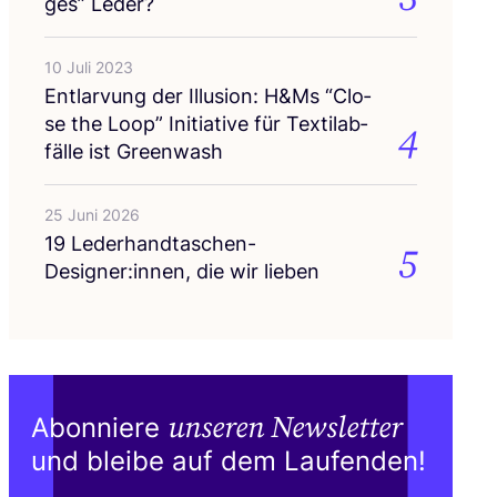
ges” Leder?
10 Juli 2023
Ent­lar­vung der Illu­si­on: H
&
Ms
“
Clo­
se the Loop” Initia­ti­ve für Tex­til­ab­
4
fäl­le ist Greenwash
25 Juni 2026
19
Lederhandtaschen-
5
Designer:innen, die wir lieben
unseren Newsletter
Abonniere
und bleibe auf dem Laufenden!