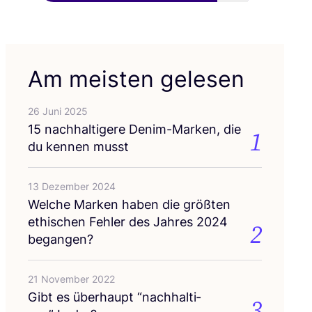
Am meisten gelesen
26 Juni 2025
15
nach­hal­ti­ge­re Den­im-Mar­ken, die
1
du ken­nen musst
13 Dezember 2024
Wel­che Mar­ken haben die größ­ten
ethi­schen Feh­ler des Jah­res
2024
2
begangen?
21 November 2022
Gibt es über­haupt
“
nach­hal­ti­
3