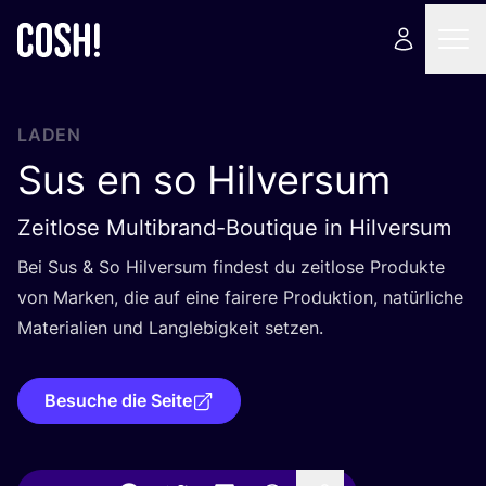
LADEN
Sus en so Hilversum
Zeitlose Multibrand-Boutique in Hilversum
Bei Sus
&
So Hil­ver­sum fin­dest du zeit­lo­se Pro­duk­te
von Mar­ken, die auf eine fai­re­re Pro­duk­ti­on, natür­li­che
Mate­ria­li­en und Lang­le­big­keit setzen.
Besuche die Seite