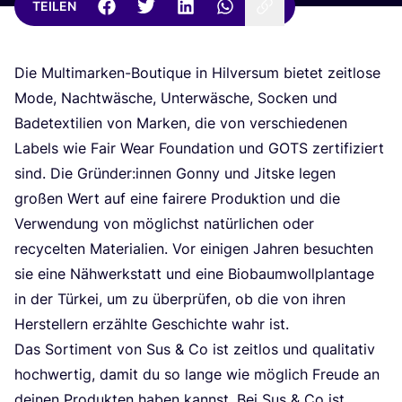
TEILEN
Die Mul­ti­mar­ken-Bou­tique in Hil­ver­sum bie­tet zeit­lo­se
Mode, Nacht­wä­sche, Unter­wä­sche, Socken und
Bade­tex­ti­li­en von Mar­ken, die von ver­schie­de­nen
Labels wie Fair Wear Foun­da­ti­on und
GOTS
zer­ti­fi­ziert
sind. Die Gründer:innen Gon­ny und Jits­ke legen
gro­ßen Wert auf eine fai­re­re Pro­duk­ti­on und die
Ver­wen­dung von mög­lichst natür­li­chen oder
recy­cel­ten Mate­ria­li­en. Vor eini­gen Jah­ren besuch­ten
sie eine Näh­werk­statt und eine Bio­baum­woll­plan­ta­ge
in der Tür­kei, um zu über­prü­fen, ob die von ihren
Her­stel­lern erzähl­te Geschich­te wahr ist.
Das Sor­ti­ment von Sus
&
Co ist zeit­los und qua­li­ta­tiv
hoch­wer­tig, damit du so lan­ge wie mög­lich Freu­de an
dei­nen Pro­duk­ten haben kannst. Bei Sus
&
Co ist