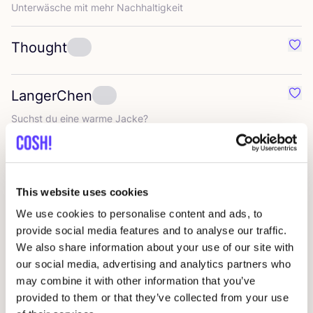
Unter­wä­sche mit mehr Nachhaltigkeit
Thought
Favo
LangerChen
Favo
Suchst du eine war­me Jacke?
Chills
&
Fever
Favor
Zeit­lo­se, ver­spiel­te Mode
This website uses cookies
We use cookies to personalise content and ads, to
Inti Knitwear
Favor
provide social media features and to analyse our traffic.
Hand­ma­de knitwear
We also share information about your use of our site with
our social media, advertising and analytics partners who
may combine it with other information that you’ve
Blue
LOOP
Originals
Favo
provided to them or that they’ve collected from your use
Res­sour­cen­scho­nen­de­re Klei­dung ohne Kompromisse