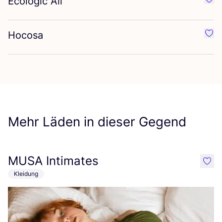
Ecologic All
Favor
Hocosa
Favo
Mehr Läden in dieser Gegend
MUSA Intimates
like
Kleidung