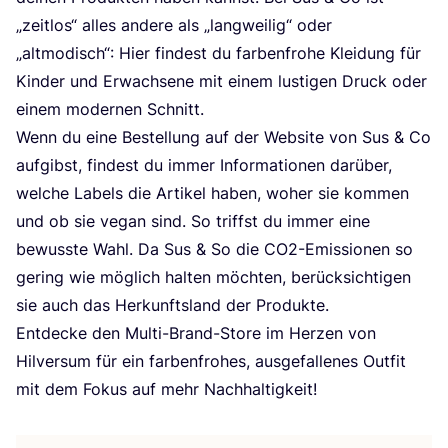
„
zeit­los“ alles ande­re als
„
lang­wei­lig“ oder
„
alt­mo­disch“: Hier fin­dest du far­ben­fro­he Klei­dung für
Kin­der und Erwach­se­ne mit einem lus­ti­gen Druck oder
einem moder­nen Schnitt.
Wenn du eine Bestel­lung auf der Web­site von Sus
&
Co
auf­gibst, fin­dest du immer Infor­ma­tio­nen dar­über,
wel­che Labels die Arti­kel haben, woher sie kom­men
und ob sie vegan sind. So triffst du immer eine
bewuss­te Wahl. Da Sus
&
So die CO
2
-Emis­sio­nen so
gering wie mög­lich hal­ten möch­ten, berück­sich­ti­gen
sie auch das Her­kunfts­land der Produkte.
Ent­de­cke den Mul­ti-Brand-Store im Her­zen von
Hil­ver­sum für ein far­ben­fro­hes, aus­ge­fal­le­nes Out­fit
mit dem Fokus auf mehr Nachhaltigkeit!