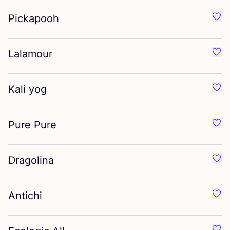
Pickapooh
Favo
Lalamour
Favo
Kali yog
Favo
Pure Pure
Favo
Dragolina
Favo
Antichi
Favor