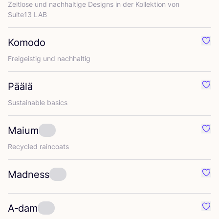
Zeit­lo­se und nach­hal­ti­ge Designs in der Kol­lek­ti­on von
Suite
13
LAB
Komodo
Favo
Frei­geis­tig und nachhaltig
Päälä
Favo
Sus­tainable basics
Maium
Favo
Recy­cled raincoats
Madness
Favo
A‑dam
Favo