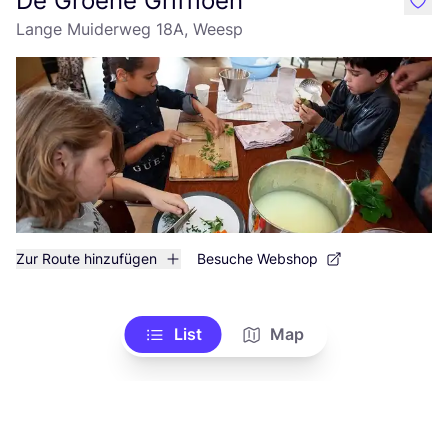
De Groene Griffioen
like
Lange Muiderweg 18A, Weesp
Zur Route hinzufügen
Besuche Webshop
List
Map