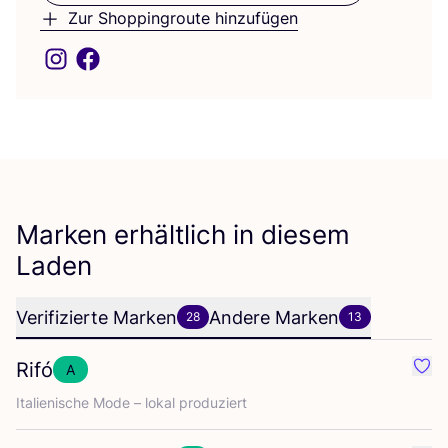
Zur Shoppingroute hinzufügen
Marken erhältlich in diesem
Laden
Verifizierte Marken
Andere Marken
28
13
Rifó
A
Favor
Ita­lie­ni­sche Mode – lokal produziert