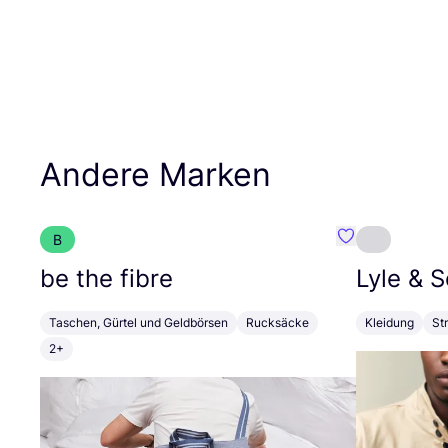
Andere Marken
B
Favorit be the 
be the fibre
Lyle
&
S
Taschen, Gürtel und Geldbörsen
Rucksäcke
Kleidung
St
2+