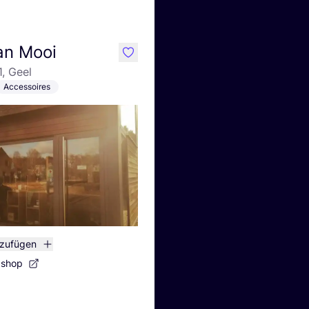
an Mooi
like
1, Geel
Accessoires
nzufügen
bshop