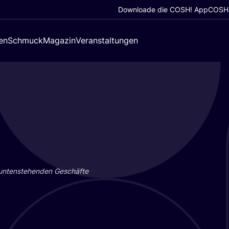
Downloade die COSH! App
COSH!
en
Schmuck
Magazin
Veranstaltungen
 unten­ste­hen­den Geschäf­te