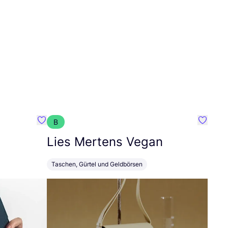
B
Favorit STN.bags
Favorit
Lies Mertens Vegan
Taschen, Gürtel und Geldbörsen