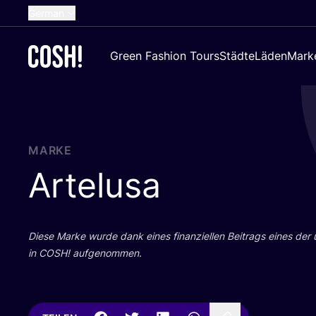
German
English
Green Fashion Tours
Städte
Läden
Mark
Dutch
French
Spanish
Croatian
MARKE
Artelusa
Die­se Mar­ke wur­de dank eines finan­zi­el­len Bei­trags eines der
in
COSH
! aufgenommen.