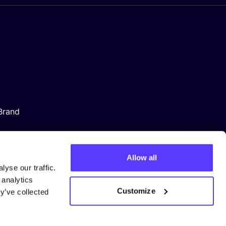
Brand
Allow all
yse our traffic.
 analytics
Customize
y’ve collected