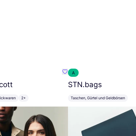
A
fibre
Favorit Lyle & Scott
cott
STN
.bags
rickwaren
2+
Taschen, Gürtel und Geldbörsen