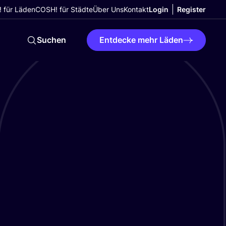
 für Läden
COSH! für Städte
Über Uns
Kontakt
Login
Register
Suchen
Entdecke mehr Läden