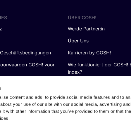
HES
ÜBER
COSH
!
z
Werde Partner:in
Über Uns
 Geschäftsbedingungen
Karrieren by COSH!
voorwaarden COSH! voor
Wie funktioniert der COSH! 
Index?
FAQ
s
ise content and ads, to provide social media features and to anal
about your use of our site with our social media, advertising and
t with other information that you’ve provided to them or that the
ices.