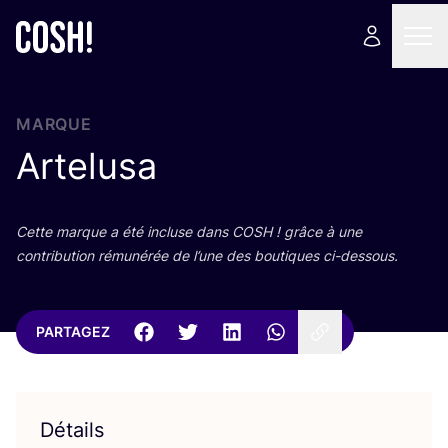
MARQUE
Artelusa
Cette marque a été incluse dans
COSH
! grâce à une
contri­bu­tion rému­né­rée de l’une des bou­tiques ci-dessous.
PARTAGEZ
Détails