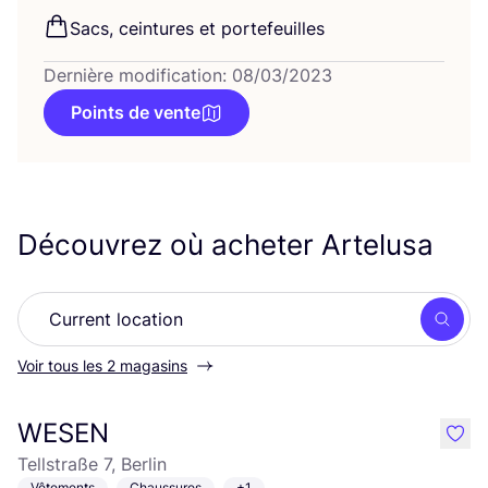
Sacs, cein­tures et portefeuilles
Dernière modification: 08/03/2023
Points de vente
Découvrez où acheter Artelusa
Rech
Voir tous les 2 magasins
WESEN
like
Tellstraße 7, Berlin
Vêtements
Chaussures
+1