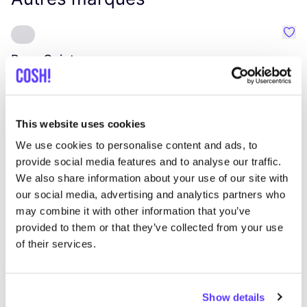
Préf
Pons Quintana
R
Sacs, ceintures et portefeuilles
Chaussures
V
This website uses cookies
We use cookies to personalise content and ads, to
provide social media features and to analyse our traffic.
We also share information about your use of our site with
our social media, advertising and analytics partners who
may combine it with other information that you’ve
provided to them or that they’ve collected from your use
of their services.
Show details