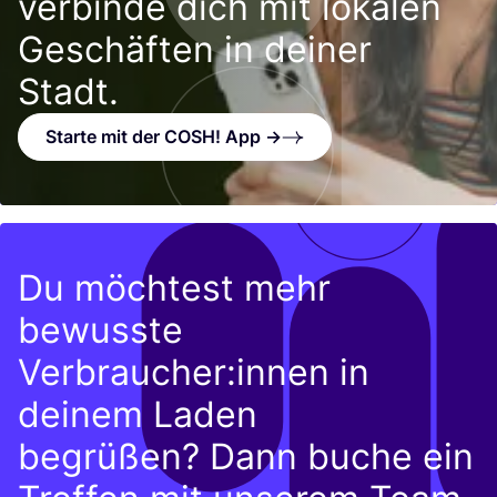
verbinde dich mit lokalen
Geschäften in deiner
Stadt.
Starte mit der COSH! App →
Du möchtest mehr
bewusste
Verbraucher:innen in
deinem Laden
begrüßen? Dann buche ein