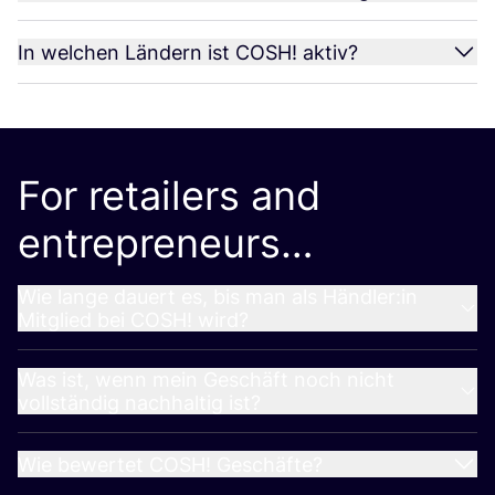
In welchen Ländern ist
COSH
! aktiv?
For retailers and
entrepreneurs…
Wie lange dauert es, bis man als Händler:in
Mitglied bei
COSH
! wird?
Was ist, wenn mein Geschäft noch nicht
vollständig nachhaltig ist?
Wie bewertet
COSH
! Geschäfte?