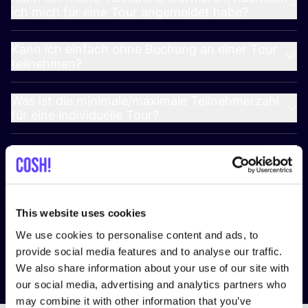
ich mich für eine Tour angemeldet habe?
Kann ich einfach ohne Buchung an einer Tour
teilnehmen?
Was ist die minimale/​maximale Teilnehmerzahl
für eine individuelle Tour?
Wie erhalte ich weitere Informationen zu den
1
–
5
‑Tages-Paketen?
In welchen Sprachen bietet ihr die Touren an?
This website uses cookies
We use cookies to personalise content and ads, to
Können Touren wetterbedingt abgesagt
provide social media features and to analyse our traffic.
werden?
We also share information about your use of our site with
our social media, advertising and analytics partners who
may combine it with other information that you’ve