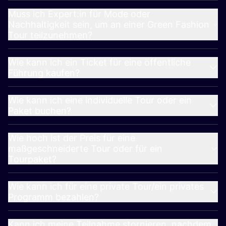
Muss ich Expert:in für Mode oder
Nachhaltigkeit sein, um an einer Green Fashion
Tour teilzunehmen?
Wie kann ich ein Ticket für eine öffentliche
Führung kaufen?
Wie kann ich eine individuelle Tour oder ein
Paket buchen?
Wie hoch ist der Preis für eine
maßgeschneiderte Tour oder für ein
Tourpaket?
Wie kann ich für eine private Tour/​ein privates
Programm bezahlen?
Kann ich meine Teilnahme stornieren, nachdem