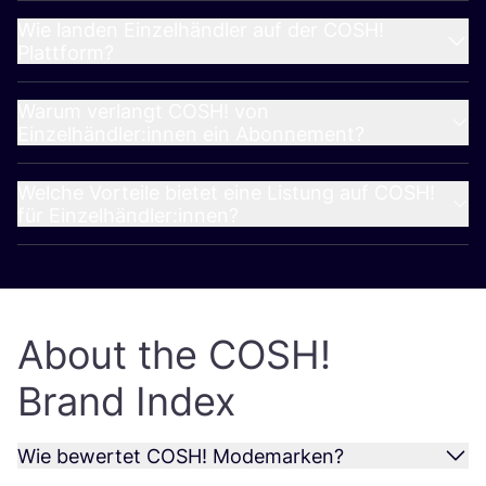
Wie landen Einzelhändler auf der
COSH
!
Plattform?
Warum verlangt
COSH
! von
Einzelhändler:innen ein Abonnement?
Welche Vorteile bietet eine Listung auf
COSH
!
für Einzelhändler:innen?
About the
COSH
!
Brand Index
Wie bewertet
COSH
! Modemarken?