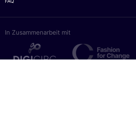
FAQ
In Zusam­men­ar­beit mit