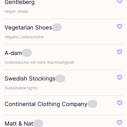
Gentleberg
Favo
Vegan shoes
Vegetarian Shoes
Favo
Vega­ne Lederschuhe
A‑dam
Favo
Unter­wä­sche mit mehr Nachhaltigkeit
Swedish Stockings
Favo
Sus­tainable tights
Continental Clothing Company
Favo
Matt
&
Nat
Favo