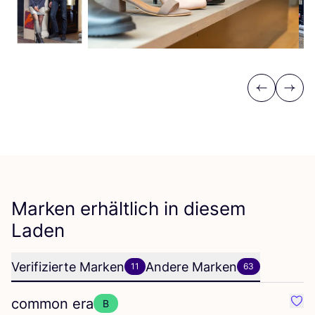
Previous
Next
Marken erhältlich in diesem
Laden
Verifizierte Marken
Andere Marken
11
63
common era
B
Favo