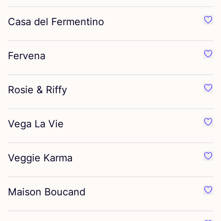
Casa del Fermentino
Favo
Fervena
Favo
Rosie
&
Riffy
Favor
Vega La Vie
Favo
Veggie Karma
Favo
Maison Boucand
Favo