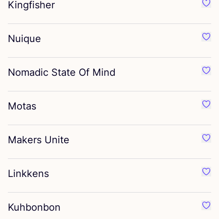
Kingfisher
Favo
Nuique
Favo
Nomadic State Of Mind
Favo
Motas
Favo
Makers Unite
Favo
Linkkens
Favo
Kuhbonbon
Favo