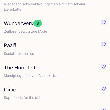
Nie­der­län­di­sche Beklei­dungs­mar­ke mit ethi­sche­rer
Lieferkette
Wunderwerk
B
Favo
Zeit­lo­se, bewuss­te­re Mode
Päälä
Favo
Sus­tainable basics
The Humble Co.
Favo
Mund­pfle­ge, frei von Chemikalien
Cîme
Favo
Super­foods for the skin