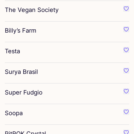
The Vegan Society
Favo
Billy’s Farm
Favor
Testa
Favo
Surya Brasil
Favor
Super Fudgio
Favo
Soopa
Favo
PitROK Crystal