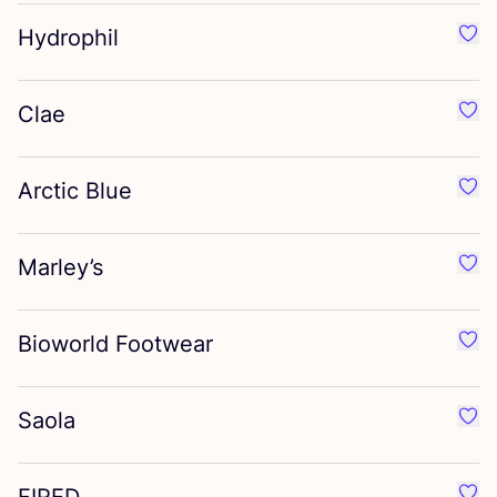
Hydrophil
Favo
Clae
Favo
Arctic Blue
Favor
Marley’s
Favo
Bioworld Footwear
Favo
Saola
Favo