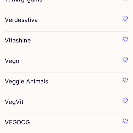
Favo
Verdesativa
Favo
Vitashine
Favo
Vego
Favo
Veggie Animals
Favo
VegVit
Favo
VEGDOG
Favo