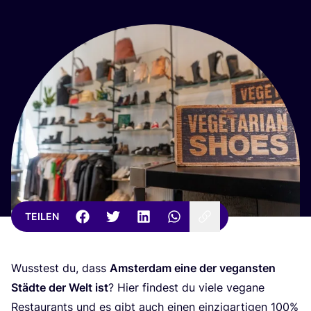
TEILEN
Wuss­test du, dass
Ams­ter­dam eine der vegans­ten
Städ­te der Welt ist
? Hier fin­dest du vie­le vega­ne
Restau­rants und es gibt auch einen ein­zig­ar­ti­gen
100
%