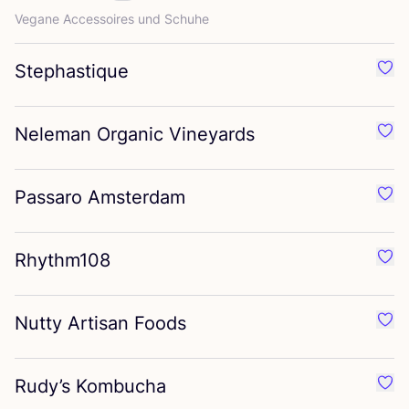
Vega­ne Acces­soires und Schuhe
Stephastique
Favo
Neleman Organic Vineyards
Favo
Passaro Amsterdam
Favo
Rhythm
108
Favo
Nutty Artisan Foods
Favo
Rudy’s Kombucha
Favo