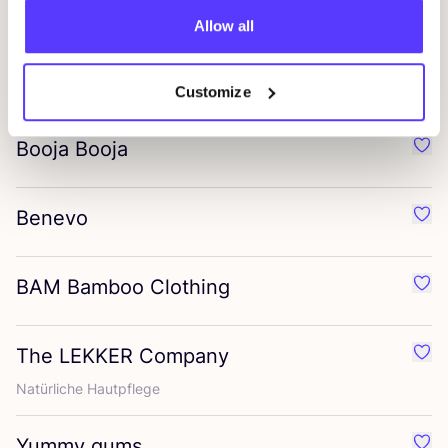
Clarana
Favo
Allow all
Collonil organic
Favor
Customize
Booja Booja
Favo
Benevo
Favo
BAM
Bamboo Clothing
Favo
The
LEKKER
Company
Favo
Natür­li­che Hautpflege
Yummy gums