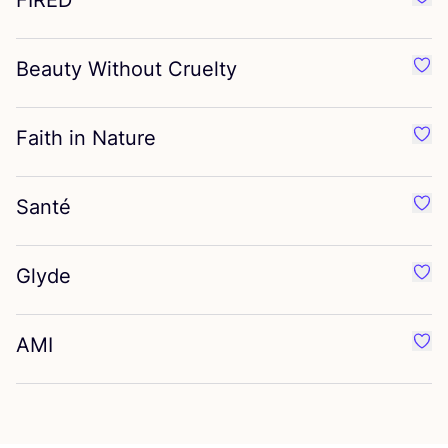
FIRED
Favo
Beauty Without Cruelty
Favo
Faith in Nature
Favor
Santé
Favo
Glyde
Favo
AMI
Favo