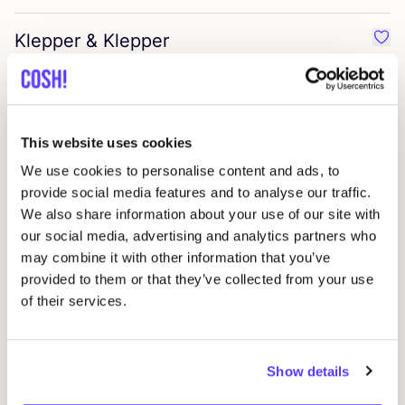
Klepper
&
Klepper
Favo
Lavera
Favo
This website uses cookies
Opti
3
Favo
We use cookies to personalise content and ads, to
provide social media features and to analyse our traffic.
We also share information about your use of our site with
Huisteil
Favor
our social media, advertising and analytics partners who
may combine it with other information that you’ve
provided to them or that they’ve collected from your use
Ethical Wares
Favo
of their services.
Dr. Chew
Favo
Show details