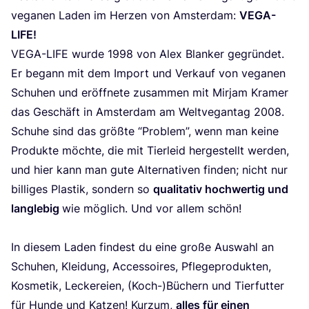
vega­nen Laden im Her­zen von Ams­ter­dam:
VEGA-
LIFE
!
VEGA-LIFE
wur­de
1998
von Alex Blan­ker gegrün­det.
Er begann mit dem Import und Ver­kauf von vega­nen
Schu­hen und eröff­ne­te zusam­men mit Mir­jam Kra­mer
das Geschäft in Ams­ter­dam am Welt­ve­gan­tag
2008
.
Schu­he sind das größ­te
“
Pro­blem”, wenn man kei­ne
Pro­duk­te möch­te, die mit Tier­leid her­ge­stellt wer­den,
und hier kann man gute Alter­na­ti­ven fin­den; nicht nur
bil­li­ges Plas­tik, son­dern so
qua­li­ta­tiv hoch­wer­tig und
lang­le­big
wie mög­lich. Und vor allem schön!
In die­sem Laden fin­dest du eine gro­ße Aus­wahl an
Schu­hen, Klei­dung, Acces­soires, Pfle­ge­pro­duk­ten,
Kos­me­tik, Lecke­rei­en, (Koch-)Büchern und Tier­fut­ter
für Hun­de und Kat­zen! Kurz­um,
alles für einen