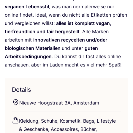
vega­nen Lebens­stil
, was man nor­ma­ler­wei­se nur
online fin­det. Ide­al, wenn du nicht alle Eti­ket­ten prü­fen
und ver­glei­chen willst;
alles ist kom­plett vegan,
tier­freund­lich und fair her­ge­stellt
. Alle Mar­ken
arbei­ten mit
inno­va­ti­ven recy­cel­ten und/​oder
bio­lo­gi­schen Mate­ria­li­en
und unter
guten
Arbeits­be­din­gun­gen
. Du kannst dir fast alles online
anschau­en, aber im Laden macht es viel mehr Spaß!
Details
Nieu­we Hoogs­tra­at
3
A
, Amsterdam
Klei­dung, Schu­he, Kos­me­tik, Bags, Life­style
&
Geschen­ke, Acces­soires, Bücher,