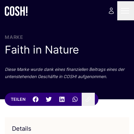
MARKE
Faith in Nature
Die­se Mar­ke wur­de dank eines finan­zi­el­len Bei­trags eines der
unten­ste­hen­den Geschäf­te in
COSH
! aufgenommen.
TEILEN
Details