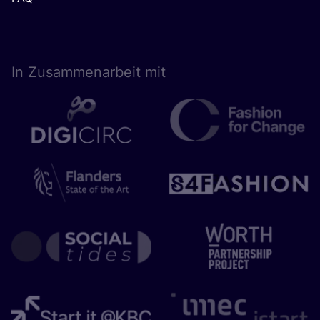
In Zusam­men­ar­beit mit