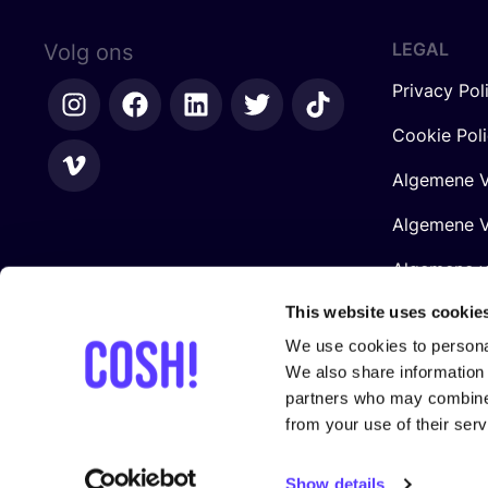
LEGAL
Volg ons
Privacy Pol
Cookie Pol
Algemene V
Algemene V
Algemene 
Retailers
This website uses cookie
We use cookies to personal
We also share information 
partners who may combine i
from your use of their serv
Gesteund door
Show details