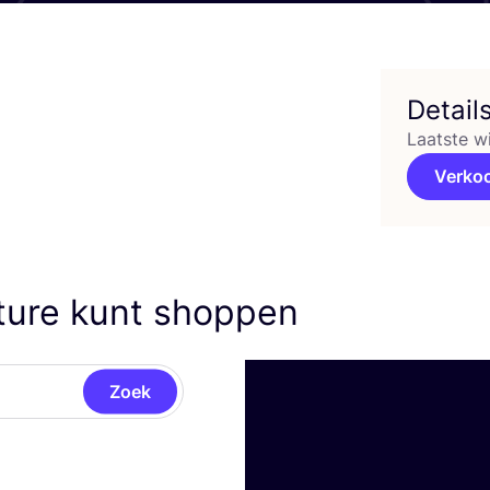
Detail
Laatste w
Verko
ature kunt shoppen
Zoek