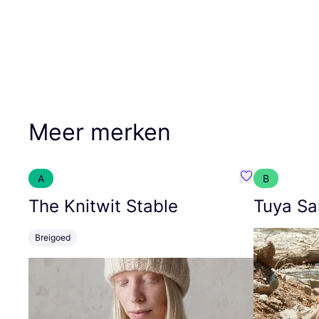
Meer merken
A
B
Favoriete {naa
The Knitwit Stable
Tuya Sa
Breigoed