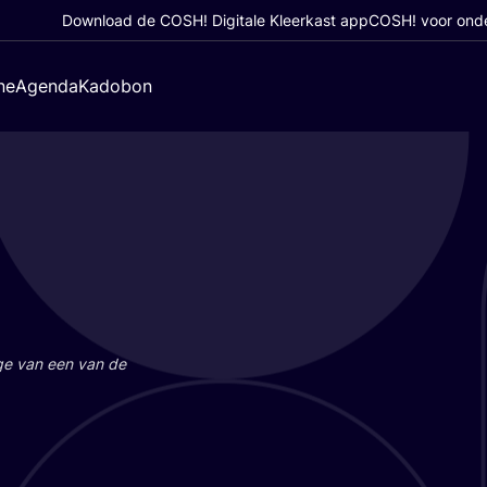
Download de COSH! Digitale Kleerkast app
COSH! voor ond
ne
Agenda
Kadobon
a­ge van een van de