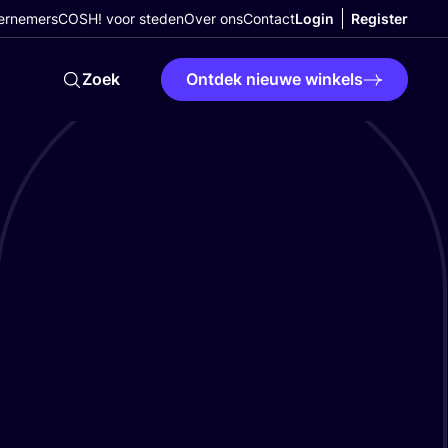
ernemers
COSH! voor steden
Over ons
Contact
Login
Register
Zoek
Ontdek nieuwe winkels