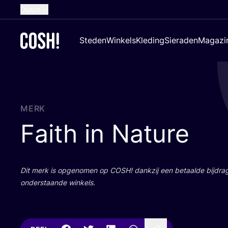
Dutch
English
Steden
Winkels
Kleding
Sieraden
Magazi
French
Spanish
German
Croatian
MERK
Faith in Nature
Dit merk is opge­no­men op
COSH
! dank­zij een betaal­de bij­dr
onder­staan­de winkels.