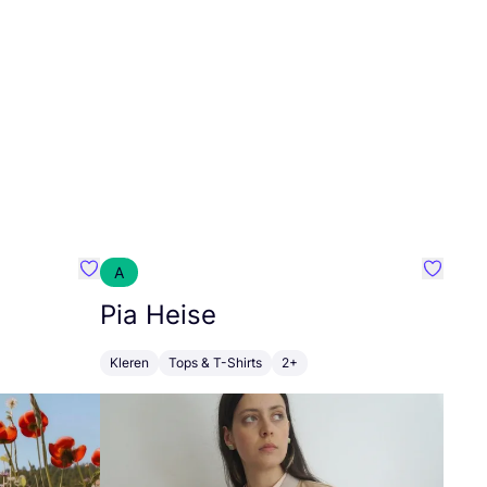
A
Favoriete {naam}
Favorie
Pia Heise
Kleren
Tops & T-Shirts
2+