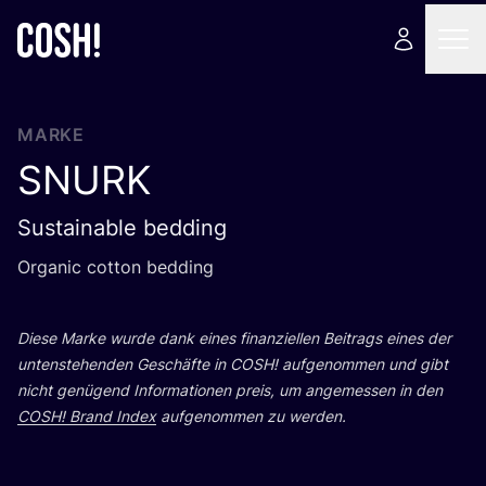
MARKE
SNURK
Sustainable bedding
Orga­nic cot­ton bedding
Die­se Mar­ke wur­de dank eines finan­zi­el­len Bei­trags eines der
unten­ste­hen­den Geschäf­te in
COSH
! auf­ge­nom­men und gibt
nicht genü­gend Infor­ma­tio­nen preis, um ange­mes­sen in den
COSH
! Brand Index
auf­ge­nom­men zu werden.