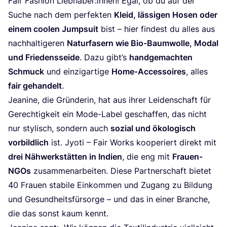
Fair Fashion Liebhaber:innen! Egal, ob du auf der
Suche nach dem per­fek­ten
Kleid, läs­si­gen Hosen oder
einem coo­len Jump­su­it
bist – hier fin­dest du alles aus
nach­hal­ti­ge­ren
Natur­fa­sern wie Bio-Baum­wol­le, Modal
und Frie­dens­sei­de
. Dazu gibt’s
hand­ge­mach­ten
Schmuck
und ein­zig­ar­ti­ge
Home-Acces­soires
, alles
fair gehan­delt
.
Jea­ni­ne, die Grün­de­rin, hat aus ihrer Lei­den­schaft für
Gerech­tig­keit ein Mode-Label geschaf­fen, das nicht
nur sty­lisch, son­dern auch
sozi­al und öko­lo­gisch
vor­bild­lich
ist. Jyo­ti – Fair Works koope­riert direkt mit
drei Näh­werk­stät­ten in Indi­en
, die eng mit
Frau­en-
NGOs
zusam­men­ar­bei­ten. Die­se Part­ner­schaft bie­tet
40
Frau­en sta­bi­le Ein­kom­men und Zugang zu Bil­dung
und Gesund­heits­für­sor­ge – und das in einer Bran­che,
die das sonst kaum kennt.