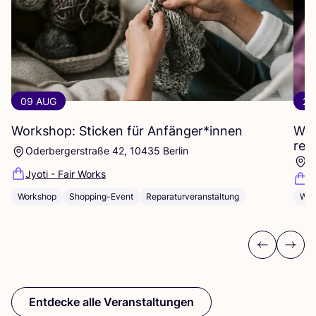
09 AUG
23
Workshop: Sticken für Anfänger*innen
Wor
rep
Oderbergerstraße 42, 10435 Berlin
O
Jyoti - Fair Works
J
Workshop
Shopping-Event
Reparaturveranstaltung
Wor
Previous
Next
Entdecke alle Veranstaltungen