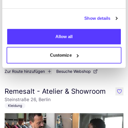
Gormannstraße 25, Berlin
Kleidung
Schuhe
+1
Show details
Allow all
Customize
Zur Route hinzufügen
Besuche Webshop
Remesalt - Atelier & Showroom
like
Steinstraße 26, Berlin
Kleidung