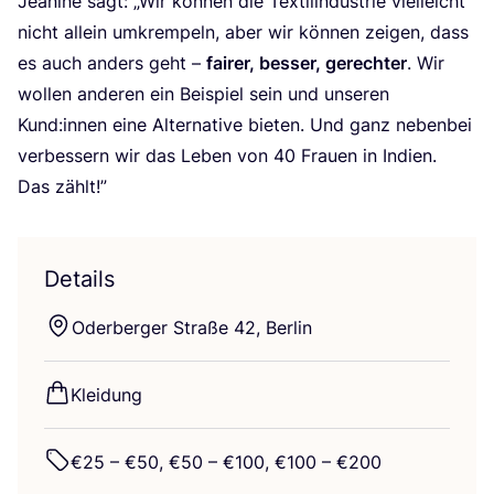
Jea­ni­ne sagt:
„
Wir kön­nen die Tex­til­in­dus­trie viel­leicht
nicht allein umkrem­peln, aber wir kön­nen zei­gen, dass
es auch anders geht –
fai­rer, bes­ser, gerech­ter
. Wir
wol­len ande­ren ein Bei­spiel sein und unse­ren
Kund:innen eine Alter­na­ti­ve bie­ten. Und ganz neben­bei
ver­bes­sern wir das Leben von
40
Frau­en in Indi­en.
Das zählt!”
Details
Oder­ber­ger Stra­ße
42
, Berlin
Klei­dung
€
25
– €
50
, €
50
– €
100
, €
100
– €
200