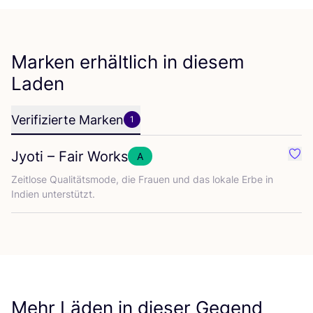
Marken erhältlich in diesem
Laden
Verifizierte Marken
1
Jyoti – Fair Works
A
Favo
Zeit­lo­se Qua­li­täts­mo­de, die Frau­en und das loka­le Erbe in
Indi­en unterstützt.
Mehr Läden in dieser Gegend