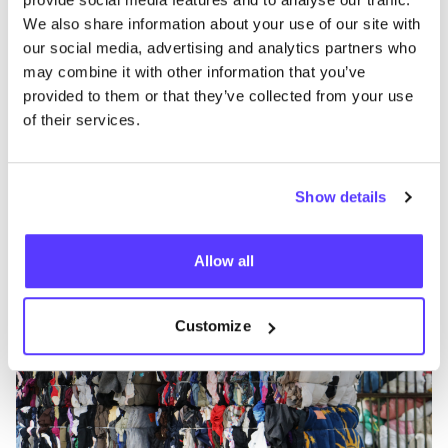
Wil je ethi­sche twee­de­hands­win­kels ont­dek­ken via
We also share information about your use of our site with
our social media, advertising and analytics partners who
COSH
! Neem dan zeker een kijk­je op onze
may combine it with other information that you’ve
shoppinggids
provided to them or that they’ve collected from your use
Ga naar onze shoppinggids!
of their services.
Lees meer over:
Show details
Ga naar onze shoppinggids!
Allow all
Customize