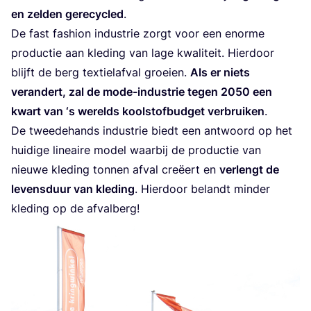
en zel­den gere­cy­cled
.
De fast fas­hi­on indu­strie zorgt voor een enor­me
pro­duc­tie aan kle­ding van lage kwa­li­teit. Hier­door
blijft de berg tex­tiel­af­val groei­en.
Als er niets
ver­an­dert, zal de mode-indu­strie tegen
2050
een
kwart van
‘
s werelds kool­stof­bud­get ver­brui­ken
.
De twee­de­hands indu­strie biedt een ant­woord op het
hui­di­ge line­ai­re model waar­bij de pro­duc­tie van
nieu­we kle­ding ton­nen afval cre­ëert en
ver­lengt de
levens­duur van kle­ding
. Hier­door belandt min­der
kle­ding op de afvalberg!