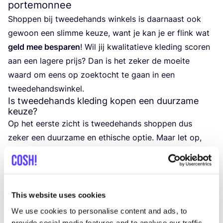
portemonnee
Shop­pen bij twee­de­hands win­kels is daar­naast ook
gewoon een slim­me keu­ze, want je kan je er flink wat
geld mee bespa­ren
! Wil jij kwa­li­ta­tie­ve kle­ding sco­ren
aan een lage­re prijs? Dan is het zeker de moei­te
waard om eens op zoek­tocht te gaan in een
tweedehandswinkel.
Is tweedehands kleding kopen een duurzame
keuze?
Op het eer­ste zicht is twee­de­hands shop­pen dus
zeker een duur­za­me en ethi­sche optie. Maar let op,
want deze
sec­tor kampt even­wel met ver­schil­len­de
ethi­sche en eco­lo­gi­sche uit­da­gin­gen
. Aan­ge­zien de
twee­de­hands indu­strie een steeds belang­rij­ker
markt­aan­deel inneemt, is het belang­rijk dat ze deze
This website uses cookies
uit­da­gin­gen daad­wer­ke­lijk opneemt. Benieuwd naar
We use cookies to personalise content and ads, to
meer? Lees dan zeker hier verder.
provide social media features and to analyse our traffic.