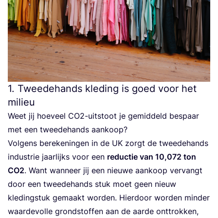
1
. Tweedehands kleding is goed voor het
milieu
Weet jij hoe­veel CO
2
-uit­stoot je gemid­deld bespaar
met een twee­de­hands aankoop?
Vol­gens bere­ke­nin­gen in de
UK
zorgt de twee­de­hands
indu­strie jaar­lijks voor een
reduc­tie van
10
,
072
ton
CO
2
. Want wan­neer jij een nieu­we aan­koop ver­vangt
door een twee­de­hands stuk moet geen nieuw
kle­ding­stuk gemaakt wor­den. Hier­door wor­den min­der
waar­de­vol­le grond­stof­fen aan de aar­de ont­trok­ken,