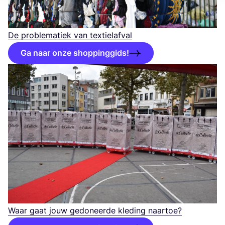
De pro­ble­ma­tiek van textielafval
Ga naar onze shoppinggids!
Waar gaat jouw gedo­neer­de kle­ding naartoe?