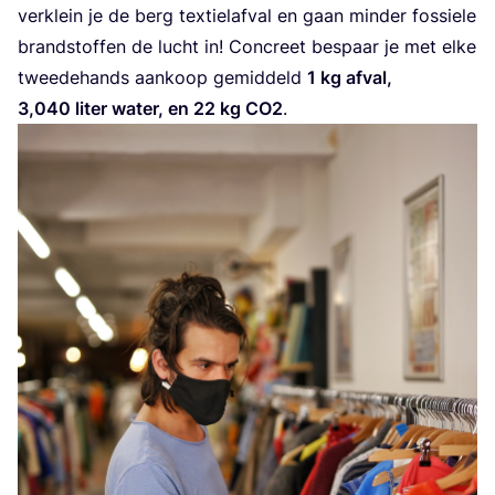
ver­klein je de berg tex­tiel­af­val en gaan min­der fos­sie­le
brand­stof­fen de lucht in! Con­creet bespaar je met elke
twee­de­hands aan­koop gemid­deld
1
kg afval,
3
,
040
liter water, en
22
kg
CO
2
.