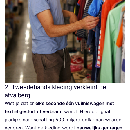
2
. Tweedehands kleding verkleint de
afvalberg
Wist je dat er
elke secon­de één vuil­nis­wa­gen met
tex­tiel gestort of ver­brand
wordt. Hier­door gaat
jaar­lijks naar schat­ting
500
mil­jard dol­lar aan waar­de
ver­lo­ren. Want de kle­ding wordt
nau­we­lijks gedra­gen