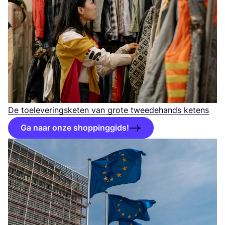
De toe­le­ve­rings­ke­ten van gro­te twee­de­hands ketens
Ga naar onze shoppinggids!