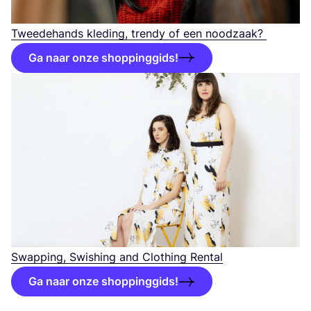
Twee­de­hands kle­ding, tren­dy of een noodzaak?
Ga naar onze shoppinggids!
Swap­ping, Swis­hing and Clothing Rental
Ga naar onze shoppinggids!