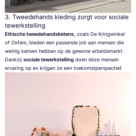
3
. Tweedehands kleding zorgt voor sociale
tewerkstelling
Ethi­sche twee­de­hands­ke­tens,
zoals De Kring­win­kel
of Oxfam, bie­den een pas­sen­de job aan men­sen die
wei­nig kan­sen heb­ben op de gewo­ne arbeids­markt.
Dank­zij
soci­a­le tewerk­stel­ling
doen deze men­sen
erva­ring op en krij­gen ze een toekomstperspectief.