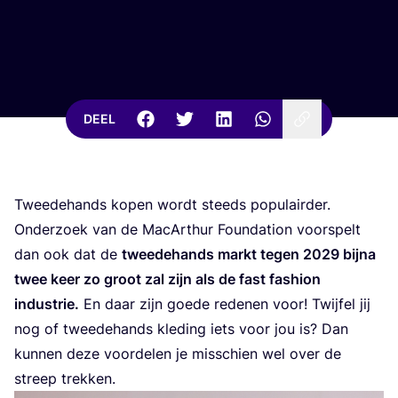
DEEL
Twee­de­hands kopen wordt steeds popu­lair­der.
Onder­zoek van de MacArthur Foun­da­ti­on voor­spelt
dan ook dat de
twee­de­hands markt tegen
2029
bij­na
twee keer zo groot zal zijn als de fast fas­hi­on
indu­strie.
En daar zijn goe­de rede­nen voor! Twij­fel jij
nog of twee­de­hands kle­ding iets voor jou is? Dan
kun­nen deze voor­de­len je mis­schien wel over de
streep trekken.