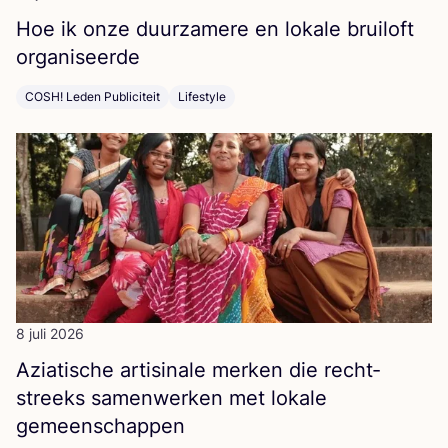
Hoe ik onze duur­za­me­re en loka­le brui­loft
organiseerde
COSH! Leden Publiciteit
Lifestyle
8 juli 2026
Azi­a­ti­sche arti­si­na­le mer­ken die recht­
streeks samen­wer­ken met loka­le
gemeenschappen