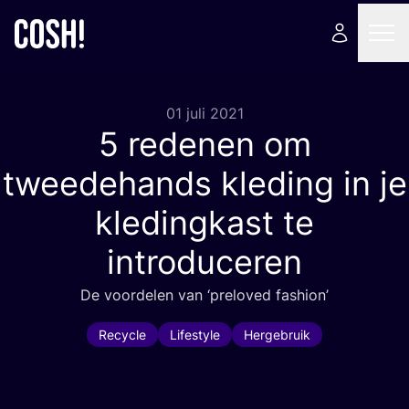
01 juli 2021
5
redenen om
tweedehands kleding in je
kledingkast te
introduceren
De voor­de­len van
‘
prel­oved fashion’
Recycle
Lifestyle
Hergebruik