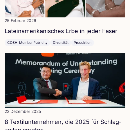
25 Februar 2026
Latein­ame­ri­ka­ni­sches Erbe in jeder Faser
COSH! Member Publicity
Diversität
Produktion
22 Dezember 2025
8
Tex­til­un­ter­neh­men, die
2025
für Schlag­