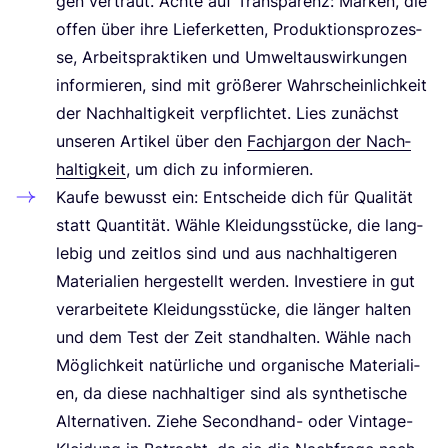
gen ver­traut. Ach­te auf Trans­pa­renz: Mar­ken, die
offen über ihre Lie­fer­ket­ten, Pro­duk­ti­ons­pro­zes­
se, Arbeits­prak­ti­ken und Umwelt­aus­wir­kun­gen
infor­mie­ren, sind mit grö­ße­rer Wahr­schein­lich­keit
der Nach­hal­tig­keit ver­pflich­tet. Lies zunächst
unse­ren Arti­kel über den
Fach­jar­gon der Nach­
hal­tig­keit
, um dich zu informieren.
Kau­fe bewusst ein: Ent­schei­de dich für Qua­li­tät
statt Quan­ti­tät. Wäh­le Klei­dungs­stü­cke, die lang­
le­big und zeit­los sind und aus nach­hal­ti­ge­ren
Mate­ria­li­en her­ge­stellt wer­den. Inves­tie­re in gut
ver­ar­bei­te­te Klei­dungs­stü­cke, die län­ger hal­ten
und dem Test der Zeit stand­hal­ten. Wäh­le nach
Mög­lich­keit natür­li­che und orga­ni­sche Mate­ria­li­
en, da die­se nach­hal­ti­ger sind als syn­the­ti­sche
Alter­na­ti­ven. Zie­he Second­hand- oder Vin­ta­ge-