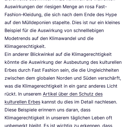
Aus­wir­kun­gen der rie­si­gen Men­ge an rosa Fast-
Fashion-Klei­dung, die sich nach dem Ende des Hype
auf den Müll­de­po­nien sta­pel­te. Dies ist nur ein klei­nes
Bei­spiel für die Aus­wir­kung von schnell­le­bi­gen
Mode­trends auf den Kli­ma­wan­del und die
Klimagerechtigkeit.
Ein ande­rer Blick­win­kel auf die Kli­ma­ge­rech­tig­keit
könn­te die Aus­wir­kung der Aus­beu­tung des kul­tu­rel­len
Erbes durch Fast Fashion sein, die die Ungleich­hei­ten
zwi­schen dem glo­ba­len Nor­den und Süden ver­schärft,
was die Kli­ma­ge­rech­tig­keit in ein ganz ande­res Licht
rückt. In unse­rem
Arti­kel über den Schutz des
kul­tu­rel­len Erbes
kannst du dies im Detail nachlesen.
Die­se Bei­spie­le erin­nern uns dar­an, dass
Kli­ma­ge­rech­tig­keit in unse­rem täg­li­chen Leben oft
unbe­merkt bleibt. Es ist wich­tig zu erken­nen, dass