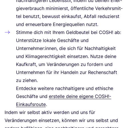
nach­hal­ti­ge­ren Lebens­stil, indem du dei­nen Ener­
gie­ver­brauch mini­mierst, öffent­li­che Ver­kehrs­mit­
tel benutzt, bewusst ein­kaufst, Abfall redu­zierst
und erneu­er­ba­re Ener­gie­quel­len nutzt.
Stim­me dich mit Ihrem Geld­beu­tel bei
COSH
! ab:
Unter­stüt­ze loka­le Geschäf­te und
Unternehmer:innen, die sich für Nach­hal­tig­keit
und Kli­ma­ge­rech­tig­keit ein­set­zen. Nut­ze dei­ne
Kauf­kraft, um Ver­än­de­run­gen zu for­dern und
Unter­neh­men für ihr Han­deln zur Rechen­schaft
zu zie­hen.
Ent­de­cke wei­te­re nach­hal­ti­ge­re und ethi­sche
Geschäf­te und
erstel­le dei­ne eige­ne
COSH
!-
Einkaufsroute
.
Indem wir selbst aktiv wer­den und uns für
Ver­än­de­run­gen ein­set­zen, kön­nen wir uns selbst und