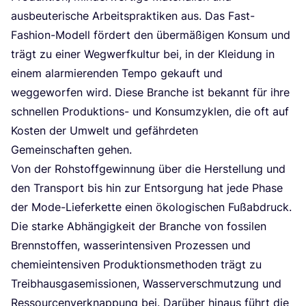
aus­beu­te­ri­sche Arbeits­prak­ti­ken aus. Das Fast-
Fashion-Modell för­dert den über­mä­ßi­gen Kon­sum und
trägt zu einer Weg­werf­kul­tur bei, in der Klei­dung in
einem alar­mie­ren­den Tem­po gekauft und
weg­ge­wor­fen wird. Die­se Bran­che ist bekannt für ihre
schnel­len Pro­duk­ti­ons- und Kon­sum­zy­klen, die oft auf
Kos­ten der Umwelt und gefähr­de­ten
Gemein­schaf­ten gehen.
Von der Roh­stoff­ge­win­nung über die Her­stel­lung und
den Trans­port bis hin zur Ent­sor­gung hat jede Pha­se
der Mode-Lie­fer­ket­te einen öko­lo­gi­schen Fuß­ab­druck.
Die star­ke Abhän­gig­keit der Bran­che von fos­si­len
Brenn­stof­fen, was­ser­in­ten­si­ven Pro­zes­sen und
che­mie­in­ten­si­ven Pro­duk­ti­ons­me­tho­den trägt zu
Treib­haus­gas­emis­sio­nen, Was­ser­ver­schmut­zung und
Res­sour­cen­ver­knap­pung bei. Dar­über hin­aus führt die