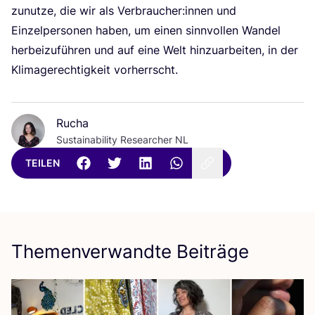
zunut­ze, die wir als Verbraucher:innen und
Ein­zel­per­so­nen haben, um einen sinn­vol­len Wan­del
her­bei­zu­füh­ren und auf eine Welt hin­zu­ar­bei­ten, in der
Kli­ma­ge­rech­tig­keit vorherrscht.
Rucha
Sustainability Researcher NL
TEILEN
Themenverwandte Beiträge