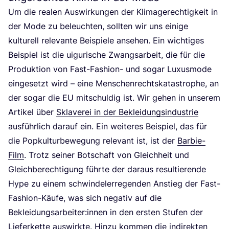
Um die rea­len Aus­wir­kun­gen der Kli­ma­ge­rech­tig­keit in
der Mode zu beleuch­ten, soll­ten wir uns eini­ge
kul­tu­rell rele­van­te Bei­spie­le anse­hen. Ein wich­ti­ges
Bei­spiel ist die uigu­ri­sche Zwangs­ar­beit, die für die
Pro­duk­ti­on von Fast-Fashion- und sogar Luxus­mo­de
ein­ge­setzt wird – eine Men­schen­rechts­ka­ta­stro­phe, an
der sogar die
EU
mit­schul­dig ist. Wir gehen in unse­rem
Arti­kel über
Skla­ve­rei in der Beklei­dungs­in­dus­trie
aus­führ­lich dar­auf ein. Ein wei­te­res Bei­spiel, das für
die Pop­kul­tur­be­we­gung rele­vant ist, ist der
Bar­bie-
Film
. Trotz sei­ner Bot­schaft von Gleich­heit und
Gleich­be­rech­ti­gung führ­te der dar­aus resul­tie­ren­de
Hype zu einem schwin­del­erre­gen­den Anstieg der Fast-
Fashion-Käu­fe, was sich nega­tiv auf die
Bekleidungsarbeiter:innen in den ers­ten Stu­fen der
Lie­fer­ket­te aus­wirk­te. Hin­zu kom­men die indi­rek­ten