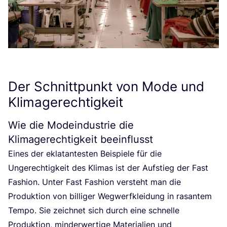
Der Schnittpunkt von Mode und
Klimagerechtigkeit
Wie die Modeindustrie die
Klimagerechtigkeit beeinflusst
Eines der ekla­tan­tes­ten Bei­spie­le für die
Unge­rech­tig­keit des Kli­mas ist der Auf­stieg der Fast
Fashion. Unter Fast Fashion ver­steht man die
Pro­duk­ti­on von bil­li­ger Weg­werf­klei­dung in rasan­tem
Tem­po. Sie zeich­net sich durch eine schnel­le
Pro­duk­ti­on, min­der­wer­ti­ge Mate­ria­li­en und