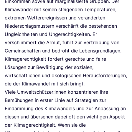
Ein­kom­men sowie auf mar­gi­na­li­sier­te Grup­pen. Der
Kli­ma­wan­del mit sei­nen stei­gen­den Tem­pe­ra­tu­ren,
extre­men Wet­ter­ereig­nis­sen und ver­än­der­ten
Nie­der­schlags­mus­tern ver­schärft die bestehen­den
Ungleich­hei­ten und Unge­rech­tig­kei­ten. Er
ver­schlim­mert die Armut, führt zur Ver­trei­bung von
Gemein­schaf­ten und bedroht die Lebens­grund­la­gen.
Kli­ma­ge­rech­tig­keit for­dert gerech­te und fai­re
Lösun­gen zur Bewäl­ti­gung der sozia­len,
wirt­schaft­li­chen und öko­lo­gi­schen Her­aus­for­de­run­gen,
die der Kli­ma­wan­del mit sich bringt.
Vie­le Umweltschützer:innen kon­zen­trie­ren ihre
Bemü­hun­gen in ers­ter Linie auf Stra­te­gien zur
Ein­däm­mung des Kli­ma­wan­dels und zur Anpas­sung an
die­sen und über­se­hen dabei oft den wich­ti­gen Aspekt
der Kli­ma­ge­rech­tig­keit. Wenn sie die