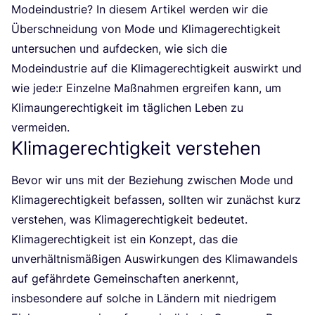
Mode­indus­trie? In die­sem Arti­kel wer­den wir die
Über­schnei­dung von Mode und Kli­ma­ge­rech­tig­keit
unter­su­chen und auf­de­cken, wie sich die
Mode­indus­trie auf die Kli­ma­ge­rech­tig­keit aus­wirkt und
wie jede:r Ein­zel­ne Maß­nah­men ergrei­fen kann, um
Kli­maun­ge­rech­tig­keit im täg­li­chen Leben zu
vermeiden.
Klimagerechtigkeit verstehen
Bevor wir uns mit der Bezie­hung zwi­schen Mode und
Kli­ma­ge­rech­tig­keit befas­sen, soll­ten wir zunächst kurz
ver­ste­hen, was Kli­ma­ge­rech­tig­keit bedeu­tet.
Kli­ma­ge­rech­tig­keit ist ein Kon­zept, das die
unver­hält­nis­mä­ßi­gen Aus­wir­kun­gen des Kli­ma­wan­dels
auf gefähr­de­te Gemein­schaf­ten aner­kennt,
ins­be­son­de­re auf sol­che in Län­dern mit nied­ri­gem