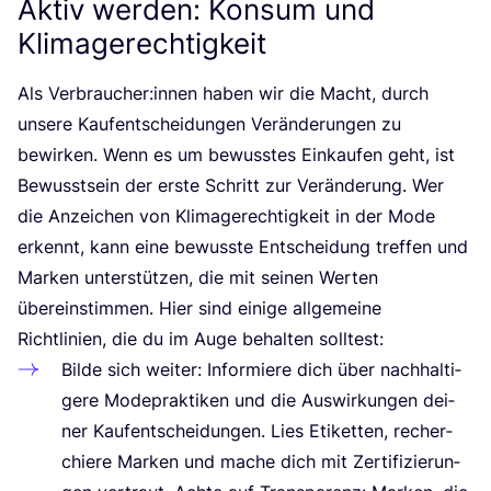
Aktiv werden: Konsum und
Klimagerechtigkeit
Als Verbraucher:innen haben wir die Macht, durch
unse­re Kauf­ent­schei­dun­gen Ver­än­de­run­gen zu
bewir­ken. Wenn es um bewuss­tes Ein­kau­fen geht, ist
Bewusst­sein der ers­te Schritt zur Ver­än­de­rung. Wer
die Anzei­chen von Kli­ma­ge­rech­tig­keit in der Mode
erkennt, kann eine bewuss­te Ent­schei­dung tref­fen und
Mar­ken unter­stüt­zen, die mit sei­nen Wer­ten
über­ein­stim­men. Hier sind eini­ge all­ge­mei­ne
Richt­li­ni­en, die du im Auge behal­ten solltest:
Bil­de sich wei­ter: Infor­mie­re dich über nach­hal­ti­
ge­re Mode­prak­ti­ken und die Aus­wir­kun­gen dei­
ner Kauf­ent­schei­dun­gen. Lies Eti­ket­ten, recher­
chie­re Mar­ken und mache dich mit Zer­ti­fi­zie­run­