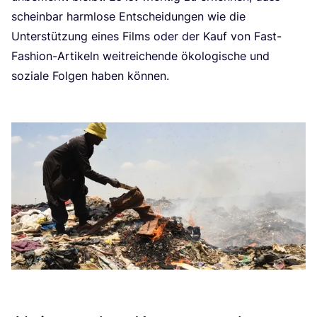
schein­bar harm­lo­se Ent­schei­dun­gen wie die
Unter­stüt­zung eines Films oder der Kauf von Fast-
Fashion-Arti­keln weit­rei­chen­de öko­lo­gi­sche und
sozia­le Fol­gen haben kön­nen.