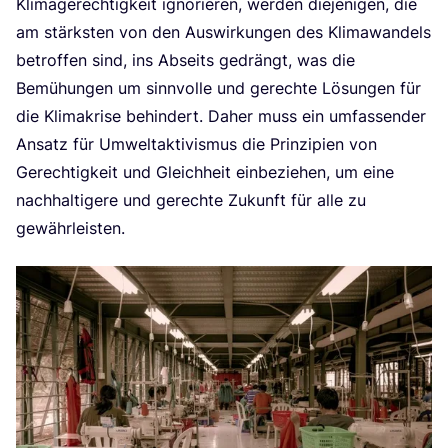
Kli­ma­ge­rech­tig­keit igno­rie­ren, wer­den die­je­ni­gen, die
am stärks­ten von den Aus­wir­kun­gen des Kli­ma­wan­dels
betrof­fen sind, ins Abseits gedrängt, was die
Bemü­hun­gen um sinn­vol­le und gerech­te Lösun­gen für
die Kli­ma­kri­se behin­dert. Daher muss ein umfas­sen­der
Ansatz für Umwelt­ak­ti­vis­mus die Prin­zi­pi­en von
Gerech­tig­keit und Gleich­heit ein­be­zie­hen, um eine
nach­hal­ti­ge­re und gerech­te Zukunft für alle zu
gewährleisten.