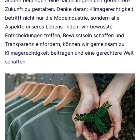
ande­re befä­hi­gen, eine nach­hal­ti­ge­re und gerech­te­re
Zukunft zu gestal­ten. Den­ke dar­an: Kli­ma­ge­rech­tig­keit
betrifft nicht nur die Mode­indus­trie, son­dern alle
Aspek­te unse­res Lebens. Indem wir bewuss­te
Ent­schei­dun­gen tref­fen, Bewusst­sein schaf­fen und
Trans­pa­renz ein­for­dern, kön­nen wir gemein­sam zu
Kli­ma­ge­rech­tig­keit bei­tra­gen und eine gerech­te­re Welt
schaffen.