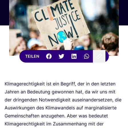
TEILEN
Kli­ma­ge­rech­tig­keit ist ein Begriff, der in den letz­ten
Jah­ren an Bedeu­tung gewon­nen hat, da wir uns mit
der drin­gen­den Not­wen­dig­keit aus­ein­an­der­set­zen, die
Aus­wir­kun­gen des Kli­ma­wan­dels auf mar­gi­na­li­sier­te
Gemein­schaf­ten anzu­ge­hen. Aber was bedeu­tet
Kli­ma­ge­rech­tig­keit im Zusam­men­hang mit der