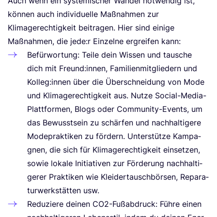
Auch wenn ein sys­te­mi­scher Wan­del not­wen­dig ist,
kön­nen auch indi­vi­du­el­le Maß­nah­men zur
Kli­ma­ge­rech­tig­keit bei­tra­gen. Hier sind eini­ge
Maß­nah­men, die jede:r Ein­zel­ne ergrei­fen kann:
Befür­wor­tung: Tei­le dein Wis­sen und tau­sche
dich mit Freund:innen, Fami­li­en­mit­glie­dern und
Kolleg:innen über die Über­schnei­dung von Mode
und Kli­ma­ge­rech­tig­keit aus. Nut­ze Social-Media-
Platt­for­men, Blogs oder Com­mu­ni­ty-Events, um
das Bewusst­sein zu schär­fen und nach­hal­ti­ge­re
Mode­prak­ti­ken zu för­dern. Unter­stüt­ze Kam­pa­
gnen, die sich für Kli­ma­ge­rech­tig­keit ein­set­zen,
sowie loka­le Initia­ti­ven zur För­de­rung nach­hal­ti­
ge­rer Prak­ti­ken wie Klei­der­tausch­bör­sen, Repa­ra­
tur­werk­stät­ten usw.
Redu­zie­re dei­nen CO
2
-Fuß­ab­druck: Füh­re einen