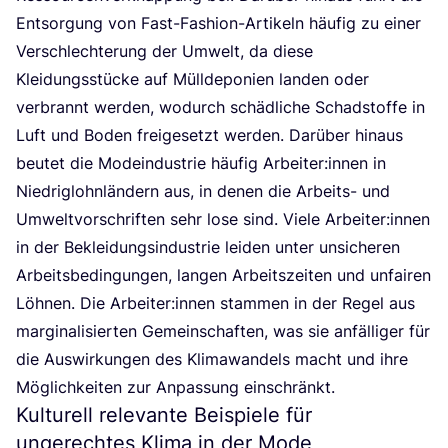
Ent­sor­gung von Fast-Fashion-Arti­keln häu­fig zu einer
Ver­schlech­te­rung der Umwelt, da die­se
Klei­dungs­stü­cke auf Müll­de­po­nien lan­den oder
ver­brannt wer­den, wodurch schäd­li­che Schad­stof­fe in
Luft und Boden frei­ge­setzt wer­den. Dar­über hin­aus
beu­tet die Mode­indus­trie häu­fig Arbeiter:innen in
Nied­rig­lohn­län­dern aus, in denen die Arbeits- und
Umwelt­vor­schrif­ten sehr lose sind. Vie­le Arbeiter:innen
in der Beklei­dungs­in­dus­trie lei­den unter unsi­che­ren
Arbeits­be­din­gun­gen, lan­gen Arbeits­zei­ten und unfai­ren
Löh­nen. Die Arbeiter:innen stam­men in der Regel aus
mar­gi­na­li­sier­ten Gemein­schaf­ten, was sie anfäl­li­ger für
die Aus­wir­kun­gen des Kli­ma­wan­dels macht und ihre
Mög­lich­kei­ten zur Anpas­sung einschränkt.
Kulturell relevante Beispiele für
ungerechtes Klima in der Mode