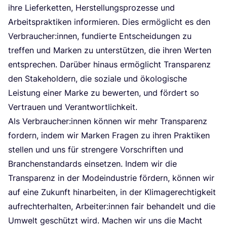
ihre Lie­fer­ket­ten, Her­stel­lungs­pro­zes­se und
Arbeits­prak­ti­ken infor­mie­ren. Dies ermög­licht es den
Verbraucher:innen, fun­dier­te Ent­schei­dun­gen zu
tref­fen und Mar­ken zu unter­stüt­zen, die ihren Wer­ten
ent­spre­chen. Dar­über hin­aus ermög­licht Trans­pa­renz
den Stake­hol­dern, die sozia­le und öko­lo­gi­sche
Leis­tung einer Mar­ke zu bewer­ten, und för­dert so
Ver­trau­en und Verantwortlichkeit.
Als Verbraucher:innen kön­nen wir mehr Trans­pa­renz
for­dern, indem wir Mar­ken Fra­gen zu ihren Prak­ti­ken
stel­len und uns für stren­ge­re Vor­schrif­ten und
Bran­chen­stan­dards ein­set­zen. Indem wir die
Trans­pa­renz in der Mode­indus­trie för­dern, kön­nen wir
auf eine Zukunft hin­ar­bei­ten, in der Kli­ma­ge­rech­tig­keit
auf­recht­erhal­ten, Arbeiter:innen fair behan­delt und die
Umwelt geschützt wird. Machen wir uns die Macht