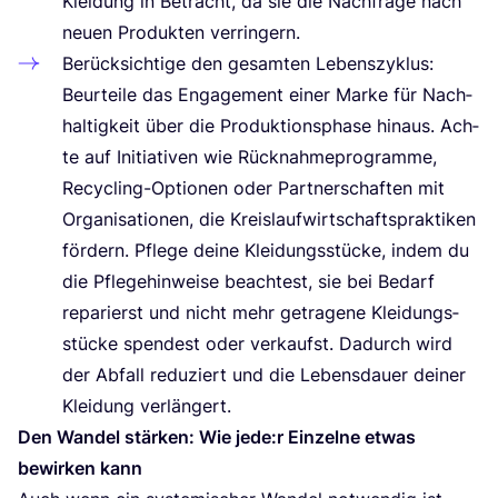
Klei­dung in Betracht, da sie die Nach­fra­ge nach
neu­en Pro­duk­ten verringern.
Berück­sich­ti­ge den gesam­ten Lebens­zy­klus:
Beur­tei­le das Enga­ge­ment einer Mar­ke für Nach­
hal­tig­keit über die Pro­duk­ti­ons­pha­se hin­aus. Ach­
te auf Initia­ti­ven wie Rück­nah­me­pro­gram­me,
Recy­cling-Optio­nen oder Part­ner­schaf­ten mit
Orga­ni­sa­tio­nen, die Kreis­lauf­wirt­schafts­prak­ti­ken
för­dern. Pfle­ge dei­ne Klei­dungs­stü­cke, indem du
die Pfle­ge­hin­wei­se beach­test, sie bei Bedarf
repa­rierst und nicht mehr getra­ge­ne Klei­dungs­
stü­cke spen­dest oder ver­kaufst. Dadurch wird
der Abfall redu­ziert und die Lebens­dau­er dei­ner
Klei­dung verlängert.
Den Wan­del stär­ken: Wie jede:r Ein­zel­ne etwas
bewir­ken kann