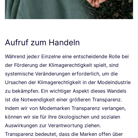
Aufruf zum Handeln
Wäh­rend jede:r Ein­zel­ne eine ent­schei­den­de Rol­le bei
der För­de­rung der Kli­ma­ge­rech­tig­keit spielt, sind
sys­te­mi­sche Ver­än­de­run­gen erfor­der­lich, um die
Ursa­chen der Kli­ma­ge­rech­tig­keit in der Mode­indus­trie
zu bekämp­fen. Ein wich­ti­ger Aspekt die­ses Wan­dels
ist die Not­wen­dig­keit einer grö­ße­ren Trans­pa­renz.
Indem wir von Mode­mar­ken Trans­pa­renz ver­lan­gen,
kön­nen wir sie für ihre öko­lo­gi­schen und sozia­len
Aus­wir­kun­gen zur Ver­ant­wor­tung ziehen.
Trans­pa­renz bedeu­tet, dass die Mar­ken offen über