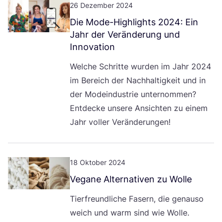
26 Dezember 2024
Die Mode-High­lights
2024
: Ein
Jahr der Ver­än­de­rung und
Innovation
Wel­che Schrit­te wur­den im Jahr
2024
im Bereich der Nach­hal­tig­keit und in
der Mode­indus­trie unter­nom­men?
Ent­de­cke unse­re Ansich­ten zu einem
Jahr vol­ler Veränderungen!
18 Oktober 2024
Vega­ne Alter­na­ti­ven zu Wolle
Tier­freund­li­che Fasern, die genau­so
weich und warm sind wie Wolle.