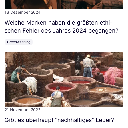
13 Dezember 2024
Wel­che Mar­ken haben die größ­ten ethi­
schen Feh­ler des Jah­res
2024
begangen?
Greenwashing
21 November 2022
Gibt es über­haupt
“
nach­hal­ti­ges” Leder?