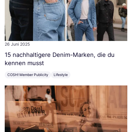
26 Juni 2025
15
nach­hal­ti­ge­re Den­im-Mar­ken, die du
ken­nen musst
COSH! Member Publicity
Lifestyle