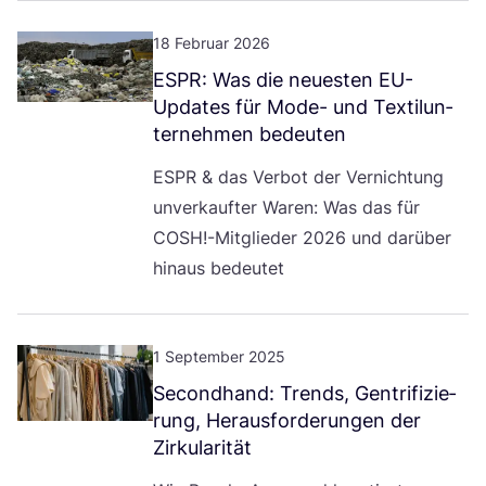
18 Februar 2026
ESPR
: Was die neu­es­ten EU-
Updates für Mode- und Tex­til­un­
ter­neh­men bedeuten
ESPR
&
das Ver­bot der Ver­nich­tung
unver­kauf­ter Waren: Was das für
COSH
!-Mitglieder
2026
und dar­über
hin­aus bedeutet
1 September 2025
Second­hand: Trends, Gen­tri­fi­zie­
rung, Her­aus­for­de­run­gen der
Zirkularität