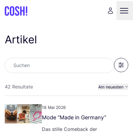
Artikel
Suchen
Filter
42 Resultate
Am neuesten
Am ältesten
18 Mai 2026
Mode
“
Made in Germany”
Das stil­le Come­back der