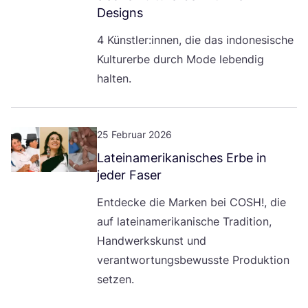
Designs
4
Künstler:innen, die das indo­ne­si­sche
Kul­tur­er­be durch Mode leben­dig
halten.
25 Februar 2026
Latein­ame­ri­ka­ni­sches Erbe in
jeder Faser
Ent­de­cke die Mar­ken bei
COSH
!, die
auf latein­ame­ri­ka­ni­sche Tra­di­ti­on,
Hand­werks­kunst und
ver­ant­wor­tungs­be­wuss­te Pro­duk­ti­on
setzen.