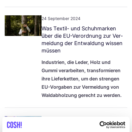
24 September 2024
Was Tex­til- und Schuh­mar­ken
über die EU-Ver­ord­nung zur Ver­
mei­dung der Ent­wal­dung wis­sen
müssen
Indus­trien, die Leder, Holz und
Gum­mi ver­ar­bei­ten, trans­for­mie­ren
ihre Lie­fer­ket­ten, um den stren­gen
EU-Vor­ga­ben zur Ver­mei­dung von
Wald­ab­hol­zung gerecht zu werden.
17 September 2024
Die Plas­tik- Para­ly­se der Mode