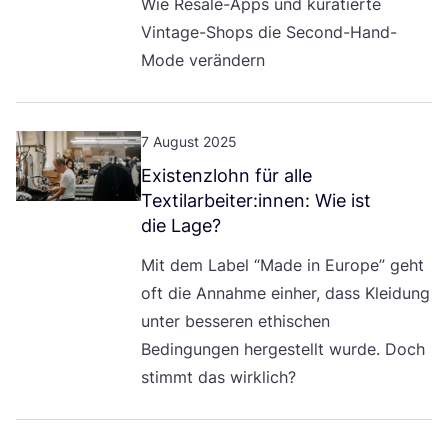
Wie Resa­le-Apps und kura­tier­te
Vin­ta­ge-Shops die Second-Hand-
Mode verändern
7 August 2025
Exis­tenz­lohn für alle
Textilarbeiter:innen: Wie ist
die Lage?
Mit dem Label
“
Made in Euro­pe” geht
oft die Annah­me ein­her, dass Klei­dung
unter bes­se­ren ethi­schen
Bedin­gun­gen her­ge­stellt wur­de. Doch
stimmt das wirklich?