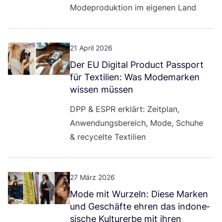
Mode­pro­duk­ti­on im eige­nen Land
21 April 2026
Der
EU
Digi­tal Pro­duct Pass­port
für Tex­ti­li­en: Was Mode­mar­ken
wis­sen müssen
DPP
&
ESPR
erklärt: Zeit­plan,
Anwen­dungs­be­reich, Mode, Schu­he
&
recy­cel­te Textilien
27 März 2026
Mode mit Wur­zeln: Die­se Mar­ken
und Geschäf­te ehren das indo­ne­
si­sche Kul­tur­er­be mit ihren