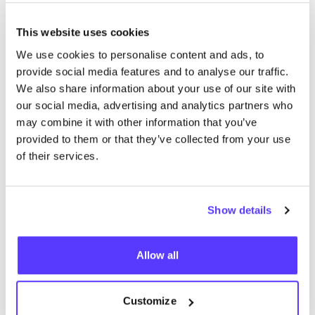
ent­schlüs­seln: Wich­ti­ge Erkennt­
nis­se über die umwelt­schäd­li­chen
This website uses cookies
Prak­ti­ken der Fast Fashion
We use cookies to personalise content and ads, to
provide social media features and to analyse our traffic.
Die wich­tigs­ten Ergeb­nis­se der
We also share information about your use of our site with
For­schung und des Berichts der
our social media, advertising and analytics partners who
Chan­ging Mar­kets Foun­da­ti­on und
may combine it with other information that you’ve
ihrer Part­ner – Clean Clo­thes
provided to them or that they’ve collected from your use
Cam­paign, Fashion Revo­lu­ti­on, No
of their services.
Pla­s­tic in My Sea und the Pla­s­tic Soup
Foundation
Show details
20 August 2024
Allow all
Ver­pa­ckung neu den­ken: die Aus­
wir­kun­gen der neu­en Pack­a­ging
Customize
and Pack­a­ging Was­te Direc­ti­ve