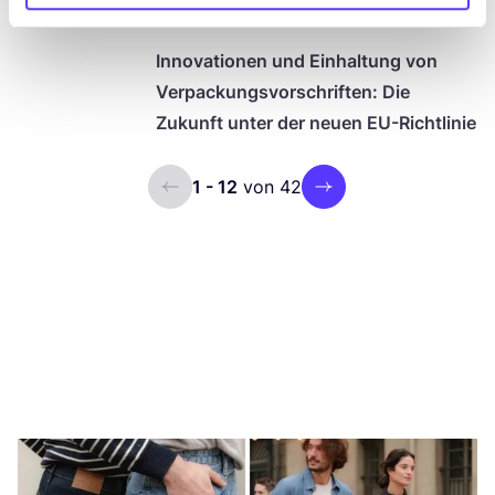
(
PPWD
)
Inno­va­tio­nen und Ein­hal­tung von
Ver­pa­ckungs­vor­schrif­ten: Die
Zukunft unter der neu­en EU-Richtlinie
1 - 12
von 42
ui.previous
ui.next