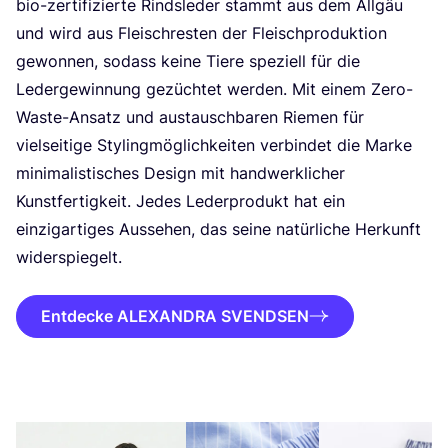
bio-zer­ti­fi­zier­te Rinds­le­der stammt aus dem All­gäu
und wird aus Fleisch­res­ten der Fleisch­pro­duk­ti­on
gewon­nen, sodass kei­ne Tie­re spe­zi­ell für die
Leder­ge­win­nung gezüch­tet wer­den. Mit einem Zero-
Was­te-Ansatz und aus­tausch­ba­ren Rie­men für
viel­sei­ti­ge Sty­ling­mög­lich­kei­ten ver­bin­det die Mar­ke
mini­ma­lis­ti­sches Design mit hand­werk­li­cher
Kunst­fer­tig­keit. Jedes Leder­pro­dukt hat ein
ein­zig­ar­ti­ges Aus­se­hen, das sei­ne natür­li­che Her­kunft
widerspiegelt.
Entdecke ALEXANDRA SVENDSEN