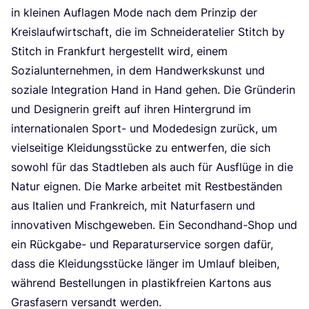
in klei­nen Auf­la­gen Mode nach dem Prin­zip der
Kreis­lauf­wirt­schaft, die im Schnei­der­ate­lier Stitch by
Stitch in Frank­furt her­ge­stellt wird, einem
Sozi­al­un­ter­neh­men, in dem Hand­werks­kunst und
sozia­le Inte­gra­ti­on Hand in Hand gehen. Die Grün­de­rin
und Desi­gne­rin greift auf ihren Hin­ter­grund im
inter­na­tio­na­len Sport- und Mode­de­sign zurück, um
viel­sei­ti­ge Klei­dungs­stü­cke zu ent­wer­fen, die sich
sowohl für das Stadt­le­ben als auch für Aus­flü­ge in die
Natur eig­nen. Die Mar­ke arbei­tet mit Rest­be­stän­den
aus Ita­li­en und Frank­reich, mit Natur­fa­sern und
inno­va­ti­ven Misch­ge­we­ben. Ein Second­hand-Shop und
ein Rück­ga­be- und Repa­ra­tur­ser­vice sor­gen dafür,
dass die Klei­dungs­stü­cke län­ger im Umlauf blei­ben,
wäh­rend Bestel­lun­gen in plas­tik­frei­en Kar­tons aus
Gras­fa­sern ver­sandt werden.