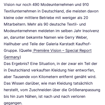
Visi­on nur noch
490
Mode­un­ter­neh­men und
910
Tex­til­un­ter­neh­men in Deutsch­land, die meis­ten davon
klei­ne oder mitt­le­re Betrie­be mit weni­ger als
20
Mit­ar­bei­tern. Mehr als
90
deut­sche Tex­til- und
Mode­un­ter­neh­men mel­de­ten im sel­ben Jahr Insol­venz
an, dar­un­ter bekann­te Namen wie Ger­ry Weber,
Hall­hu­ber und Tei­le der Gale­ria Kar­stadt Kauf­hof-
Grup­pe.
(Quel­le:
Pre­miè­re Visi­on – Spe­cial Report
Ger­ma­ny
)
Das Ergeb­nis? Eine Situa­ti­on, in der zwar ein Teil der
in Deutsch­land ver­kauf­ten Klei­dung hier ent­wor­fen,
aber Tau­sen­de von Kilo­me­tern ent­fernt genäht wird.
Das Wis­sen dar­über, wie man Klei­dung tat­säch­lich
her­stellt, vom Zuschnei­den über die Grö­ßen­an­pas­sung
bis hin zum Nähen, ist nach und nach ver­lo­ren
gegangen.