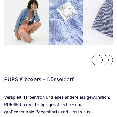
Previous
Next
PURSIK
.boxers – Düsseldorf
Ver­spielt, far­ben­froh und alles ande­re als gewöhn­lich:
PURSIK
.boxers
fer­tigt geschlechts- und
grö­ßen­neu­tra­le Boxer­shorts und Hosen aus