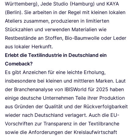
Würt­tem­berg), Jede Stu­dio (Ham­burg) und
KAYA
(Ber­lin). Sie arbei­ten in der Regel mit klei­nen loka­len
Ate­liers zusam­men, pro­du­zie­ren in limi­tier­ten
Stück­zah­len und ver­wen­den Mate­ria­li­en wie
Rest­be­stän­de an Stof­fen, Bio-Baum­wol­le oder Leder
aus loka­ler Herkunft.
Erlebt die Tex­til­in­dus­trie in Deutsch­land ein
Comeback?
Es gibt Anzei­chen für eine leich­te Erho­lung,
ins­be­son­de­re bei klei­nen und mitt­le­ren Mar­ken. Laut
der Bran­chen­ana­ly­se von IBIS­World für
2025
haben
eini­ge deut­sche Unter­neh­men Tei­le ihrer Pro­duk­ti­on
aus Grün­den der Qua­li­tät und der Rück­ver­folg­bar­keit
wie­der nach Deutsch­land ver­la­gert. Auch die EU-
Vor­schrif­ten zur Trans­pa­renz in der Tex­til­bran­che
sowie die Anfor­de­run­gen der Kreis­lauf­wirt­schaft