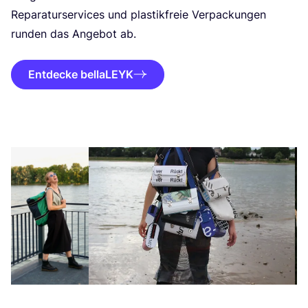
Repa­ra­tur­ser­vices und plas­tik­freie Ver­pa­ckun­gen
run­den das Ange­bot ab.
Entdecke bellaLEYK