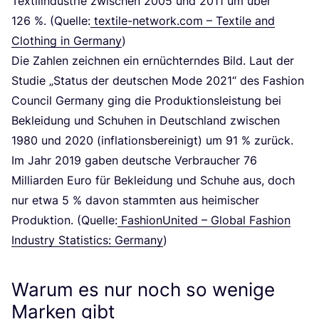
Tex­til­in­dus­trie zwi­schen
2005
und
2011
um über
126
%. (Quel­le:
tex​ti​le​-net​work​.com – Tex­ti­le and
Clot­hing in Ger­ma­ny
)
Die Zah­len zeich­nen ein ernüch­tern­des Bild. Laut der
Stu­die
„
Sta­tus der deut­schen Mode
2021
“ des Fashion
Coun­cil Ger­ma­ny ging die Pro­duk­ti­ons­leis­tung bei
Beklei­dung und Schu­hen in Deutsch­land zwi­schen
1980
und
2020
(infla­ti­ons­be­rei­nigt) um
91
% zurück.
Im Jahr
2019
gaben deut­sche Ver­brau­cher
76
Mil­li­ar­den Euro für Beklei­dung und Schu­he aus, doch
nur etwa
5
% davon stamm­ten aus hei­mi­scher
Pro­duk­ti­on. (Quel­le:
Fashion­Uni­ted – Glo­bal Fashion
Indus­try Sta­tis­tics: Ger­ma­ny
)
Warum es nur noch so wenige
Marken gibt