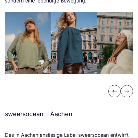
son­dern eine leben­di­ge Bewegung.
Previous
Next
sweersocean – Aachen
Das in Aachen ansäs­si­ge Label
sweer­so­ce­an
ent­wirft