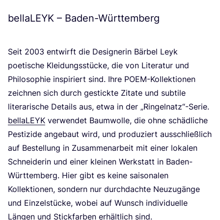
bellaLEYK – Baden-Württemberg
Seit
2003
ent­wirft die Desi­gne­rin Bär­bel Leyk
poe­ti­sche Klei­dungs­stü­cke, die von Lite­ra­tur und
Phi­lo­so­phie inspi­riert sind. Ihre POEM-Kol­lek­tio­nen
zeich­nen sich durch gestick­te Zita­te und sub­ti­le
lite­ra­ri­sche Details aus, etwa in der
„
Ringelnatz“-Serie.
bella­LEYK
ver­wen­det Baum­wol­le, die ohne schäd­li­che
Pes­ti­zi­de ange­baut wird, und pro­du­ziert aus­schließ­lich
auf Bestel­lung in Zusam­men­ar­beit mit einer loka­len
Schnei­de­rin und einer klei­nen Werk­statt in Baden-
Würt­tem­berg. Hier gibt es kei­ne sai­so­na­len
Kol­lek­tio­nen, son­dern nur durch­dach­te Neu­zu­gän­ge
und Ein­zel­stü­cke, wobei auf Wunsch indi­vi­du­el­le
Län­gen und Stick­far­ben erhält­lich sind.