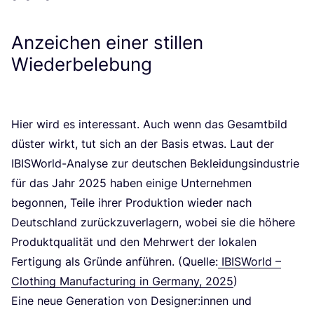
Anzeichen einer stillen
Wiederbelebung
Hier wird es inter­es­sant. Auch wenn das Gesamt­bild
düs­ter wirkt, tut sich an der Basis etwas. Laut der
IBIS­World-Ana­ly­se zur deut­schen Beklei­dungs­in­dus­trie
für das Jahr
2025
haben eini­ge Unter­neh­men
begon­nen, Tei­le ihrer Pro­duk­ti­on wie­der nach
Deutsch­land zurück­zu­ver­la­gern, wobei sie die höhe­re
Pro­dukt­qua­li­tät und den Mehr­wert der loka­len
Fer­ti­gung als Grün­de anfüh­ren. (Quel­le:
IBIS­World –
Clot­hing Manu­fac­tu­ring in Ger­ma­ny,
2025
)
Eine neue Gene­ra­ti­on von Designer:innen und