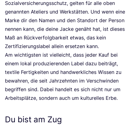
Sozi­al­ver­si­che­rungs­schutz, gel­ten für alle oben
genann­ten Ate­liers und Werk­stät­ten. Und wenn eine
Mar­ke dir den Namen und den Stand­ort der Per­son
nen­nen kann, die dei­ne Jacke genäht hat, ist die­ses
Maß an Rück­ver­folg­bar­keit etwas, das kein
Zer­ti­fi­zie­rungs­la­bel allein erset­zen kann.
Am wich­tigs­ten ist viel­leicht, dass jeder Kauf bei
einem lokal pro­du­zie­ren­den Label dazu bei­trägt,
tex­ti­le Fer­tig­kei­ten und hand­werk­li­ches Wis­sen zu
bewah­ren, die seit Jahr­zehn­ten im Ver­schwin­den
begrif­fen sind. Dabei han­delt es sich nicht nur um
Arbeits­plät­ze, son­dern auch um kul­tu­rel­les Erbe.
Du bist am Zug