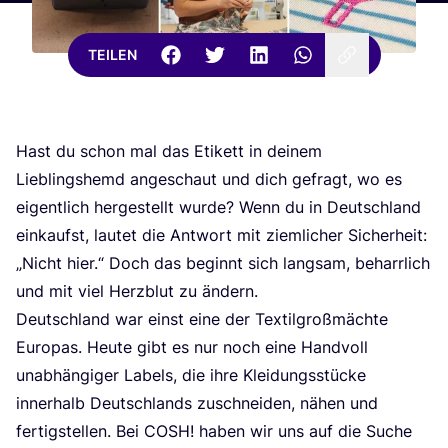
TEILEN
Hast du schon mal das Eti­kett in dei­nem
Lieb­lings­hemd ange­schaut und dich gefragt, wo es
eigent­lich her­ge­stellt wur­de? Wenn du in Deutsch­land
ein­kaufst, lau­tet die Ant­wort mit ziem­li­cher Sicher­heit:
„
Nicht hier.“ Doch das beginnt sich lang­sam, beharr­lich
und mit viel Herz­blut zu ändern.
Deutsch­land war einst eine der Tex­til­groß­mäch­te
Euro­pas. Heu­te gibt es nur noch eine Hand­voll
unab­hän­gi­ger Labels, die ihre Klei­dungs­stü­cke
inner­halb Deutsch­lands zuschnei­den, nähen und
fer­tig­stel­len. Bei
COSH
! haben wir uns auf die Suche