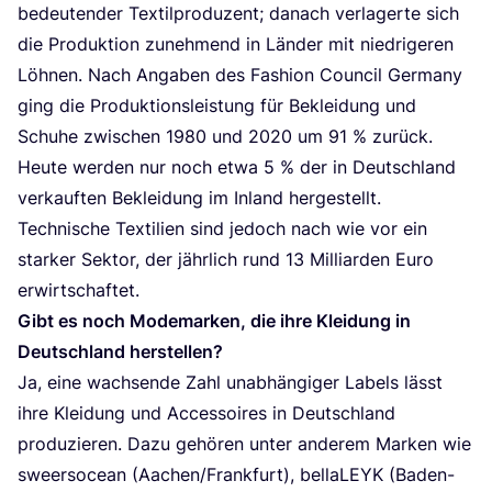
bedeu­ten­der Tex­til­pro­du­zent; danach ver­la­ger­te sich
die Pro­duk­ti­on zuneh­mend in Län­der mit nied­ri­ge­ren
Löh­nen. Nach Anga­ben des Fashion Coun­cil Ger­ma­ny
ging die Pro­duk­ti­ons­leis­tung für Beklei­dung und
Schu­he zwi­schen
1980
und
2020
um
91
% zurück.
Heu­te wer­den nur noch etwa
5
% der in Deutsch­land
ver­kauf­ten Beklei­dung im Inland her­ge­stellt.
Tech­ni­sche Tex­ti­li­en sind jedoch nach wie vor ein
star­ker Sek­tor, der jähr­lich rund
13
Mil­li­ar­den Euro
erwirtschaftet.
Gibt es noch Mode­mar­ken, die ihre Klei­dung in
Deutsch­land herstellen?
Ja, eine wach­sen­de Zahl unab­hän­gi­ger Labels lässt
ihre Klei­dung und Acces­soires in Deutsch­land
pro­du­zie­ren. Dazu gehö­ren unter ande­rem Mar­ken wie
sweer­so­ce­an (Aachen/​Frankfurt), bella­LEYK (Baden-