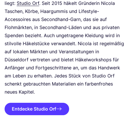
liegt:
Stu­dio Orf
. Seit
2015
häkelt Grün­de­rin Nico­la
Taschen, Kör­be, Haar­gum­mis und Life­style-
Acces­soires aus Second­hand-Garn, das sie auf
Floh­märk­ten, in Second­hand-Läden und aus pri­va­ten
Spen­den bezieht. Auch unge­tra­ge­ne Klei­dung wird in
stil­vol­le Häkel­stü­cke ver­wan­delt. Nico­la ist regel­mä­ßig
auf loka­len Märk­ten und Ver­an­stal­tun­gen in
Düs­sel­dorf ver­tre­ten und bie­tet Häkel­work­shops für
Anfän­ger und Fort­ge­schrit­te­ne an, um das Hand­werk
am Leben zu erhal­ten. Jedes Stück von Stu­dio Orf
schenkt gebrauch­ten Mate­ria­li­en ein far­ben­fro­hes
neu­es Kapitel.
Entdecke Studio Orf