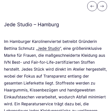
Previous
Next
Jede Studio – Hamburg
Im Ham­bur­ger Karo­li­nen­vier­tel betreibt Grün­de­rin
Bet­ti­na Schmutz
„
Jede Stu­dio
“, eine grö­ßen­in­klu­si­ve
Mar­ke für Frau­en, die maß­ge­schnei­der­te Klei­dung aus
IVN
Best- und Fair-for-Life-zer­ti­fi­zier­ten Stof­fen
her­stellt. Jedes Stück wird direkt im Ate­lier her­ge­stellt,
wobei der Fokus auf Trans­pa­renz ent­lang der
gesam­ten Lie­fer­ket­te liegt. Stoff­res­te wer­den zu
Haar­gum­mis, Kis­sen­be­zü­gen und hand­ge­web­ten
Ein­kaufs­ta­schen ver­ar­bei­tet, wodurch Abfall mini­miert
wird. Ein Repa­ra­tur­ser­vice trägt dazu bei, die
Lebens­dau­er jedes Klei­dungs­stücks zu ver­län­gern.