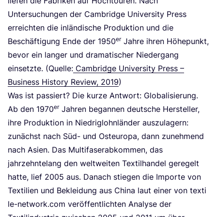
lie­fen die Fabri­ken auf Hoch­tou­ren. Nach
Unter­su­chun­gen der Cam­bridge Uni­ver­si­ty Press
erreich­ten die inlän­di­sche Pro­duk­ti­on und die
er
Beschäf­ti­gung Ende der
1950
Jah­re ihren Höhe­punkt,
bevor ein lan­ger und dra­ma­ti­scher Nie­der­gang
ein­setz­te. (Quel­le:
Cam­bridge Uni­ver­si­ty Press –
Busi­ness Histo­ry Review,
2019
)
Was ist pas­siert? Die kur­ze Ant­wort: Glo­ba­li­sie­rung.
er
Ab den
1970
Jah­ren began­nen deut­sche Her­stel­ler,
ihre Pro­duk­ti­on in Nied­rig­lohn­län­der aus­zu­la­gern:
zunächst nach Süd- und Ost­eu­ro­pa, dann zuneh­mend
nach Asi­en. Das Mul­ti­fa­ser­ab­kom­men, das
jahr­zehn­te­lang den welt­wei­ten Tex­til­han­del gere­gelt
hat­te, lief
2005
aus. Danach stie­gen die Impor­te von
Tex­ti­li­en und Beklei­dung aus Chi­na laut einer von tex​ti​
le​-net​work​.com ver­öf­fent­lich­ten Ana­ly­se der