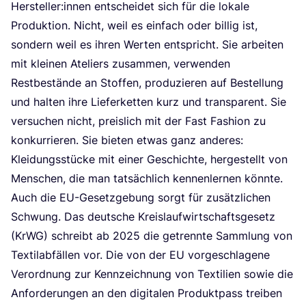
Hersteller:innen ent­schei­det sich für die loka­le
Pro­duk­ti­on. Nicht, weil es ein­fach oder bil­lig ist,
son­dern weil es ihren Wer­ten ent­spricht. Sie arbei­ten
mit klei­nen Ate­liers zusam­men, ver­wen­den
Rest­be­stän­de an Stof­fen, pro­du­zie­ren auf Bestel­lung
und hal­ten ihre Lie­fer­ket­ten kurz und trans­pa­rent. Sie
ver­su­chen nicht, preis­lich mit der Fast Fashion zu
kon­kur­rie­ren. Sie bie­ten etwas ganz ande­res:
Klei­dungs­stü­cke mit einer Geschich­te, her­ge­stellt von
Men­schen, die man tat­säch­lich ken­nen­ler­nen könnte.
Auch die EU-Gesetz­ge­bung sorgt für zusätz­li­chen
Schwung. Das deut­sche Kreis­lauf­wirt­schafts­ge­setz
(KrWG) schreibt ab
2025
die getrenn­te Samm­lung von
Tex­til­ab­fäl­len vor. Die von der
EU
vor­ge­schla­ge­ne
Ver­ord­nung zur Kenn­zeich­nung von Tex­ti­li­en sowie die
Anfor­de­run­gen an den digi­ta­len Pro­dukt­pass trei­ben