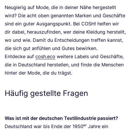
Neu­gie­rig auf Mode, die in dei­ner Nähe her­ge­stellt
wird? Die acht oben genann­ten Mar­ken und Geschäf­te
sind ein guter Aus­gangs­punkt. Bei
COSH
! hel­fen wir
dir dabei, her­aus­zu­fin­den, wer dei­ne Klei­dung her­stellt,
wo und wie. Damit du Ent­schei­dun­gen tref­fen kannst,
die sich gut anfüh­len und Gutes bewirken.
Ent­de­cke auf
cosh.eco
wei­te­re Labels und Geschäf­te,
die in Deutsch­land her­stel­len, und fin­de die Men­schen
hin­ter der Mode, die du trägst.
Häufig gestellte Fragen
Was ist mit der deut­schen Tex­til­in­dus­trie passiert?
er
Deutsch­land war bis Ende der
1950
Jah­re ein