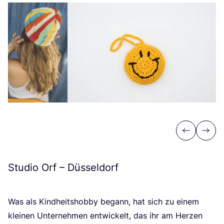
Previous
Next
Studio Orf – Düsseldorf
Was als Kind­heits­hob­by begann, hat sich zu einem
klei­nen Unter­neh­men ent­wi­ckelt, das ihr am Her­zen