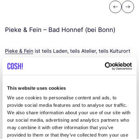
Previous
Next
Pieke
&
Fein –
Bad Honnef (bei Bonn)
Pie­ke
&
Fein
ist teils Laden, teils Ate­lier, teils Kul­tur­ort
und vor allem ein krea­ti­ver Raum. Grün­de­rin Chris­ti­na
lei­tet mit Exper­ti­se und bringt dabei ihre Erfah­rung im
Büh­nen- und Kos­tüm­de­sign sowie im Upcy­cling ein.
Das Sor­ti­ment umfasst far­ben­fro­he Taschen des
This website uses cookies
haus­ei­ge­nen Labels Sie­ben­ber­ge Manu­fak­tur (aus
We use cookies to personalise content and ads, to
alten Wer­be­ban­nern gefer­tigt) sowie Mar­ken, die mit
provide social media features and to analyse our traffic.
wie­der­ver­wer­te­ten Segeln, Zero-Was­te-Strick­wa­ren
We also share information about your use of our site with
und lokal her­ge­stell­ten Decken arbei­ten. Chris­ti­na
our social media, advertising and analytics partners who
may combine it with other information that you’ve
ver­an­stal­tet Work­shops zum Tex­til-Upcy­cling und zur
provided to them or that they’ve collected from your use
Kunst sowie Lesun­gen und Kon­zer­te. Mit einem