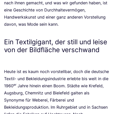
nach ihnen gemacht, und was wir gefun­den haben, ist
eine Geschich­te von Durch­hal­te­ver­mö­gen,
Hand­werks­kunst und einer ganz ande­ren Vor­stel­lung
davon, was Mode sein kann.
Ein Textilgigant, der still und leise
von der Bildfläche verschwand
Heu­te ist es kaum noch vor­stell­bar, doch die deut­sche
Tex­til- und Beklei­dungs­in­dus­trie erleb­te bis weit in die
er
1960
Jah­re hin­ein einen Boom. Städ­te wie Kre­feld,
Augs­burg, Chem­nitz und Bie­le­feld gal­ten als
Syn­ony­me für Webe­rei, Fär­be­rei und
Beklei­dungs­pro­duk­ti­on. Im Ruhr­ge­biet und in Sach­sen