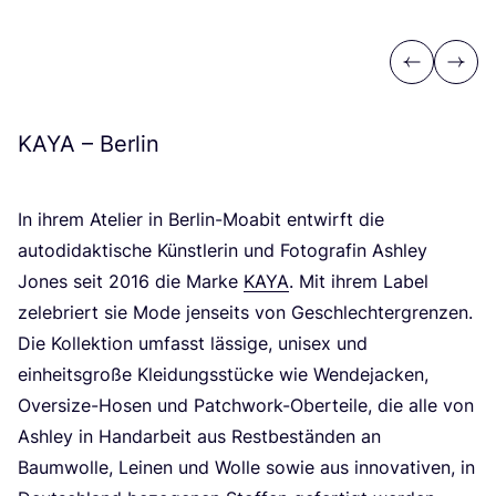
Previous
Next
KAYA
– Berlin
In ihrem Ate­lier in Ber­lin-Moa­bit ent­wirft die
auto­di­dak­ti­sche Künst­le­rin und Foto­gra­fin Ash­ley
Jones seit
2016
die Mar­ke
KAYA
. Mit ihrem Label
zele­briert sie Mode jen­seits von Geschlech­ter­gren­zen.
Die Kol­lek­ti­on umfasst läs­si­ge, uni­sex und
ein­heits­gro­ße Klei­dungs­stü­cke wie Wen­de­ja­cken,
Over­si­ze-Hosen und Patch­work-Ober­tei­le, die alle von
Ash­ley in Hand­ar­beit aus Rest­be­stän­den an
Baum­wol­le, Lei­nen und Wol­le sowie aus inno­va­ti­ven, in