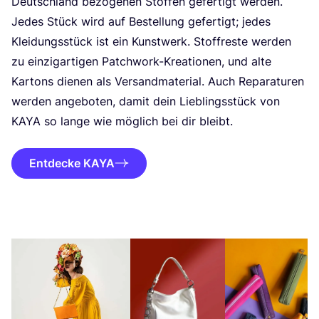
Deutsch­land bezo­ge­nen Stof­fen gefer­tigt wer­den.
Jedes Stück wird auf Bestel­lung gefer­tigt; jedes
Klei­dungs­stück ist ein Kunst­werk. Stoff­res­te wer­den
zu ein­zig­ar­ti­gen Patch­work-Krea­tio­nen, und alte
Kar­tons die­nen als Ver­sand­ma­te­ri­al. Auch Repa­ra­tu­ren
wer­den ange­bo­ten, damit dein Lieb­lings­stück von
KAYA
so lan­ge wie mög­lich bei dir bleibt.
Entdecke KAYA