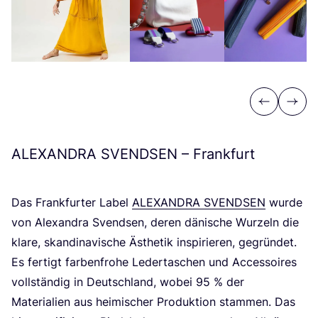
Previous
Next
ALEXANDRA
SVENDSEN
– Frankfurt
Das Frank­fur­ter Label
ALEX­AN­DRA
SVEND­SEN
wur­de
von Alex­an­dra Svend­sen, deren däni­sche Wur­zeln die
kla­re, skan­di­na­vi­sche Ästhe­tik inspi­rie­ren, gegrün­det.
Es fer­tigt far­ben­fro­he Leder­ta­schen und Acces­soires
voll­stän­dig in Deutsch­land, wobei
95
% der
Mate­ria­li­en aus hei­mi­scher Pro­duk­ti­on stam­men. Das