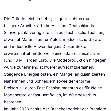
Die Grün­de rei­chen tie­fer; es geht nicht nur um
bil­li­ge­re Arbeits­kräf­te im Aus­land. Deutsch­lands
Schwer­punkt ver­la­ger­te sich auf tech­ni­sche Tex­ti­li­en,
etwa auf Mate­ria­li­en für Autos, medi­zi­ni­sche Gerä­te
und indus­tri­el­le Anwen­dun­gen. Die­ser Sek­tor
erwirt­schaf­tet mitt­ler­wei­le einen Jah­res­um­satz von
rund
13
Mil­li­ar­den Euro. Die Mode­pro­duk­ti­on hin­ge­gen
wur­de zuneh­mend schwe­rer auf­recht­zu­er­hal­ten.
Stei­gen­de Ener­gie­kos­ten, ein Man­gel an qua­li­fi­zier­ten
Nähe­rin­nen und Schnei­dern sowie der enor­me
Preis­druck durch Fast Fashion mach­ten es für klei­ne
Mode­her­stel­ler fast unmög­lich, im Wett­be­werb zu
bestehen.
Im Jahr
2023
zähl­te der Bran­chen­be­richt der Pre­miè­re