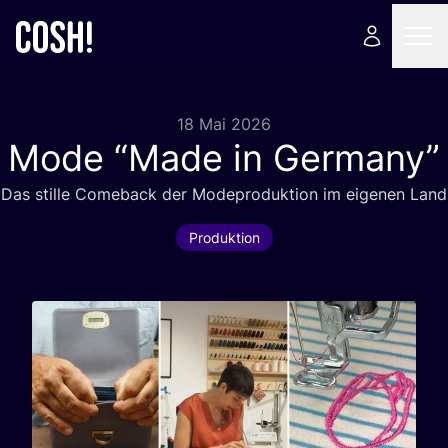
18 Mai 2026
Mode
“
Made in Germany”
Das stil­le Come­back der Mode­pro­duk­ti­on im eige­nen Land
Produktion