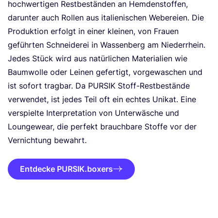
hoch­wer­ti­gen Rest­be­stän­den an Hem­den­stof­fen,
dar­un­ter auch Rol­len aus ita­lie­ni­schen Webe­rei­en. Die
Pro­duk­ti­on erfolgt in einer klei­nen, von Frau­en
geführ­ten Schnei­de­rei in Was­sen­berg am Nie­der­rhein.
Jedes Stück wird aus natür­li­chen Mate­ria­li­en wie
Baum­wol­le oder Lei­nen gefer­tigt, vor­ge­wa­schen und
ist sofort trag­bar. Da
PUR­SIK
Stoff-Rest­be­stän­de
ver­wen­det, ist jedes Teil oft ein ech­tes Uni­kat. Eine
ver­spiel­te Inter­pre­ta­ti­on von Unter­wä­sche und
Loun­ge­wear, die per­fekt brauch­ba­re Stof­fe vor der
Ver­nich­tung bewahrt.
Entdecke PURSIK.boxers