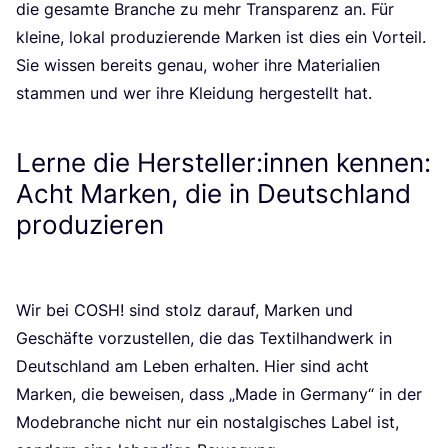
die gesam­te Bran­che zu mehr Trans­pa­renz an. Für
klei­ne, lokal pro­du­zie­ren­de Mar­ken ist dies ein Vor­teil.
Sie wis­sen bereits genau, woher ihre Mate­ria­li­en
stam­men und wer ihre Klei­dung her­ge­stellt hat.
Lerne die Hersteller:innen kennen:
Acht Marken, die in Deutschland
produzieren
Wir bei
COSH
! sind stolz dar­auf, Mar­ken und
Geschäf­te vor­zu­stel­len, die das Tex­til­hand­werk in
Deutsch­land am Leben erhal­ten. Hier sind acht
Mar­ken, die bewei­sen, dass
„
Made in Ger­ma­ny“ in der
Mode­bran­che nicht nur ein nost­al­gi­sches Label ist,