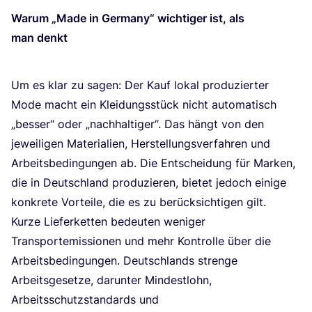
War­um
„
Made in Ger­ma­ny“ wich­ti­ger ist, als
man denkt
Um es klar zu sagen: Der Kauf lokal pro­du­zier­ter
Mode macht ein Klei­dungs­stück nicht auto­ma­tisch
„
bes­ser“ oder
„
nach­hal­ti­ger“. Das hängt von den
jewei­li­gen Mate­ria­li­en, Her­stel­lungs­ver­fah­ren und
Arbeits­be­din­gun­gen ab. Die Ent­schei­dung für Mar­ken,
die in Deutsch­land pro­du­zie­ren, bie­tet jedoch eini­ge
kon­kre­te Vor­tei­le, die es zu berück­sich­ti­gen gilt.
Kur­ze Lie­fer­ket­ten bedeu­ten weni­ger
Trans­portemis­sio­nen und mehr Kon­trol­le über die
Arbeits­be­din­gun­gen. Deutsch­lands stren­ge
Arbeits­ge­set­ze, dar­un­ter Min­dest­lohn,
Arbeits­schutz­stan­dards und