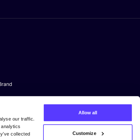
Brand
Allow all
yse our traffic.
 analytics
Customize
y’ve collected