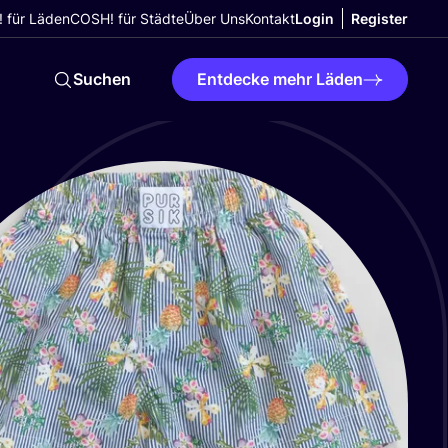
 für Läden
COSH! für Städte
Über Uns
Kontakt
Login
Register
Suchen
Entdecke mehr Läden