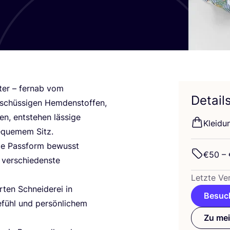
ter – fern­ab vom
Detail
schüs­si­gen Hem­den­stof­fen,
n, ent­ste­hen läs­si­ge
Klei­du
eque­mem Sitz.
die Pass­form bewusst
€
50
– 
ver­schie­dens­te
Letz­te Ver
­ten Schnei­de­rei in
Besuch
­fühl und per­sön­li­chem
Zu mei