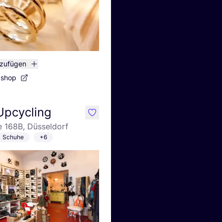
nzufügen
bshop
Upcycling
like
e 168B, Düsseldorf
Schuhe
+6