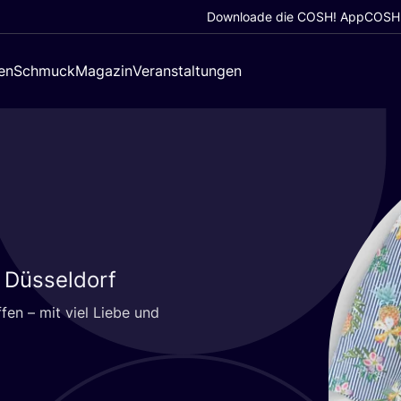
Downloade die COSH! App
COSH!
en
Schmuck
Magazin
Veranstaltungen
– Düsseldorf
­fen – mit viel Lie­be und