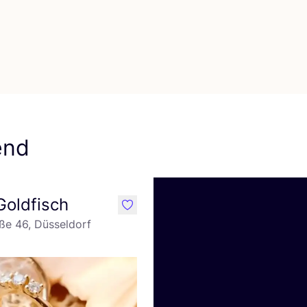
vorit PURSIK.boxers
end
 Goldfisch
like
ße 46, Düsseldorf