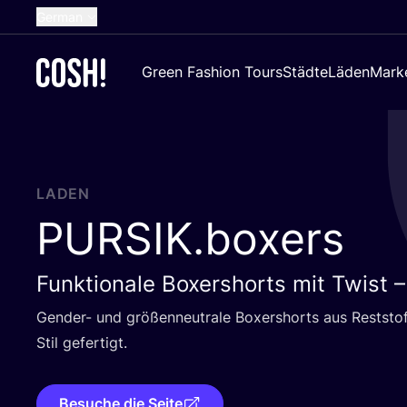
German
English
Green Fashion Tours
Städte
Läden
Mark
Dutch
French
Spanish
Croatian
LADEN
PURSIK
.boxers
Funktionale Boxershorts mit Twist 
Gen­der- und grö­ßen­neu­tra­le Boxer­shorts aus Rest­stof
Stil gefertigt.
Besuche die Seite