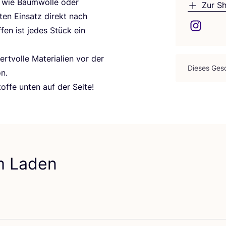
en wie Baum­wol­le oder
Zur S
­ten Ein­satz direkt nach
fen ist jedes Stück ein
t­vol­le Mate­ria­li­en vor der
Die­ses Gesc
n.
tof­fe unten auf der Seite!
em Laden