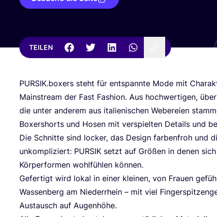
TEILEN
PURSIK
.boxers steht für ent­spann­te Mode mit Cha­rak­
Main­stream der Fast Fashion. Aus hoch­wer­ti­gen, über­
die unter ande­rem aus ita­lie­ni­schen Webe­rei­en stam­me
Boxer­shorts und Hosen mit ver­spiel­ten Details und b
Die Schnit­te sind locker, das Design far­ben­froh und 
unkom­pli­ziert:
PUR­SIK
setzt auf Grö­ßen in denen sich 
Kör­per­for­men wohl­füh­len können.
Gefer­tigt wird lokal in einer klei­nen, von Frau­en geführ
Was­sen­berg am Nie­der­rhein – mit viel Fin­ger­spit­zen­ge
Aus­tausch auf Augenhöhe.