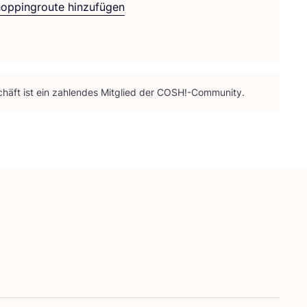
hoppingroute hinzufügen
häft ist ein zah­len­des Mit­glied der
COSH
!-Community.