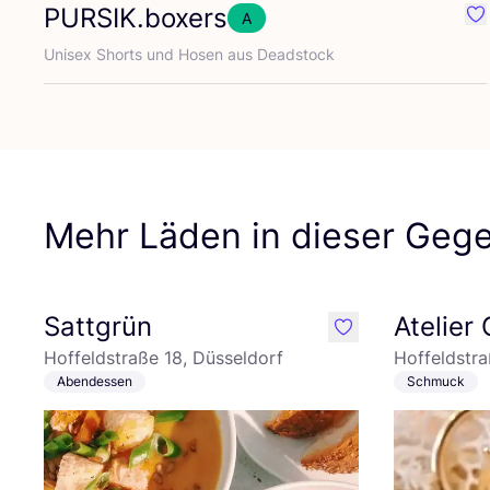
PURSIK
.boxers
A
Fa
Uni­sex Shorts und Hosen aus Deadstock
Mehr Läden in dieser Geg
Sattgrün
Atelier
like
Hoffeldstraße 18, Düsseldorf
Hoffeldstra
Abendessen
Schmuck