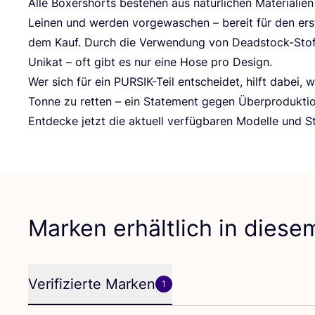
Alle Boxer­shorts bestehen aus natür­li­chen Mate­ria­li­
Lei­nen und wer­den vor­ge­wa­schen – bereit für den ers
dem Kauf. Durch die Ver­wen­dung von Dead­stock-Stof­
Uni­kat – oft gibt es nur eine Hose pro Design.
Wer sich für ein PUR­SIK-Teil ent­schei­det, hilft dabei, wer
Ton­ne zu ret­ten – ein State­ment gegen Überproduktio
Ent­de­cke jetzt die aktu­ell ver­füg­ba­ren Model­le und S
Marken erhältlich in dies
Verifizierte Marken
1