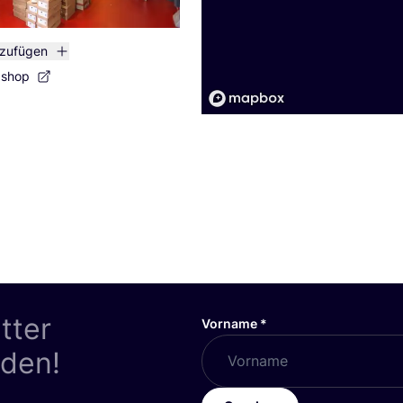
nzufügen
bshop
tter
Vorname
*
nden!