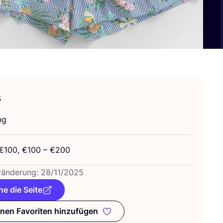
s
ng
€
100
, €
100
– €
200
­än­de­rung:
28
/
11
/
2025
e die Seite
nen Favoriten hinzufügen
Zu meinen Favoriten hinzufügen