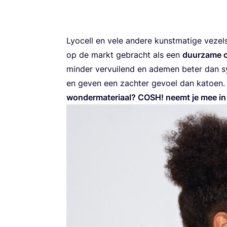
Lyo­cell en vele ande­re kunst­ma­ti­ge vezels
op de markt gebracht als een
duur­za­me 
min­der ver­vui­lend en ade­men beter dan syn
en geven een zach­ter gevoel dan katoen. 
won­der­ma­te­ri­aal?
COSH
! neemt je mee in