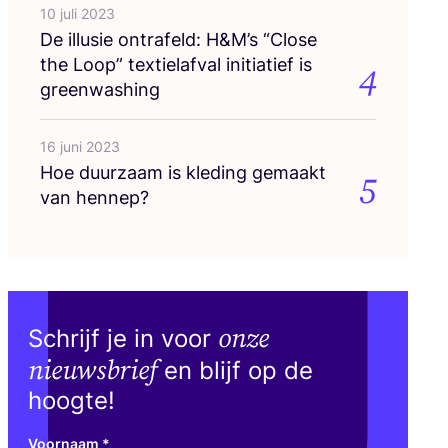
10 juli 2023
De illu­sie ont­ra­feld: H
&
M’s
“
Clo­se
the Loop” tex­tiel­af­val ini­ti­a­tief is
4
greenwashing
16 juni 2023
Hoe duur­zaam is kle­ding gemaakt
5
van hennep?
onze
Schrijf je in voor
nieuwsbrief
en blijf op de
hoogte!
Voornaam
*