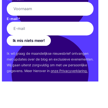
E-mail
*
Ik mis niets meer!
Ik wil graag de maan­de­lijk­se nieuws­brief ont­van­gen
met upda­tes over de blog en exclu­sie­ve eve­ne­men­ten.
Wij gaan uiterst zorg­vul­dig om met uw per­soon­lij­ke
gege­vens. Meer hier­over in
onze Pri­va­cy­ver­kla­ring.