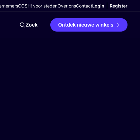
ernemers
COSH! voor steden
Over ons
Contact
Login
Register
Zoek
Ontdek nieuwe winkels