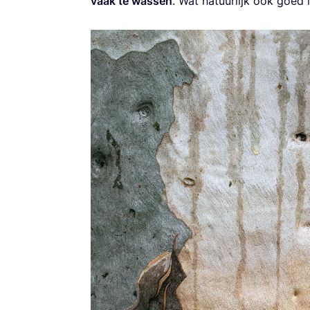
vaak te was­sen
. Wat natuur­lijk ook goed i