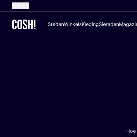
Dutch
English
Steden
Winkels
Kleding
Sieraden
Magazi
French
Spanish
German
Croatian
Hoe 