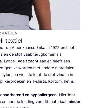
R KATOEN
l textiel
oor de Ame­ri­kaan­se Enka in
1972
en heeft
e zien de stof vaak terug­ko­men als
de.
Lyo­cell
voelt zacht
aan en heeft een
d gemixt wor­den met ande­re mate­ri­a­len
r, nylon, en wol. Je kunt de stof vin­den in
pij­ker­broe­ken en T‑shirts. Kort­om, het is
 absor­be­rend en hypo­al­ler­geen.
Hier­door
n en hoef je kle­ding van dit mate­ri­aal
min­der