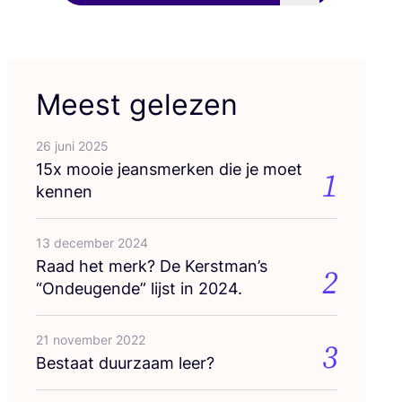
Meest gelezen
26 juni 2025
15
x mooie jeans­mer­ken die je moet
1
kennen
13 december 2024
Raad het merk? De Kerstman’s
2
“
Ondeu­gen­de” lijst in
2024
.
21 november 2022
3
Bestaat duur­zaam leer?