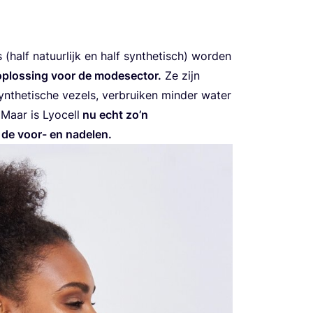
 (half natuur­lijk en half syn­the­tisch) wor­den
oplos­sing voor de mode­sec­tor.
Ze zijn
­the­ti­sche vezels, ver­brui­ken min­der water
Maar is Lyo­cell
nu echt zo’n
 de voor- en nadelen.