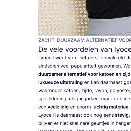
ZACHT, DUUR­ZAAM ALTER­NA­TIEF VOO
De vele voordelen van lyocel
Lyo­cell werd voor het eerst ont­wik­keld d
sinds­dien veel popu­la­ri­teit gewon­nen. W
duur­za­mer alter­na­tief voor katoen en zij­
luxu­eu­ze uit­stra­ling
en kan daar­naast goe
waar­on­der katoen, zij­de, ray­on, poly­es­te
sport­kle­ding, chi­que jur­ken, maar ook in s
een
veel­zij­dig
en enorm
luch­tig mate­ri­aal
.
Lyo­cell is daar­naast ook nog eens
ste­vig,
blij­ven er niet snel nare geur­tjes in han­ge