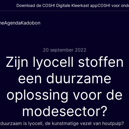
Download de COSH! Digitale Kleerkast app
COSH! voor ond
ne
Agenda
Kadobon
20 september 2022
Zijn lyocell stoffen
een duurzame
oplossing voor de
modesector?
duur­zaam is lyo­cell, de kunst­ma­ti­ge vezel van houtpulp?