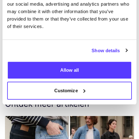
kwa­men bij­een om te dis­cus­si­ë­ren
our social media, advertising and analytics partners who
over wereld­wij­de uit­da­gin­gen en
may combine it with other information that you’ve
loka­le oplossingen!
provided to them or that they’ve collected from your use
of their services.
1 - 12
van 29
ui.previous
ui.next
Show details
Allow all
Customize
Ontdek meer artikelen