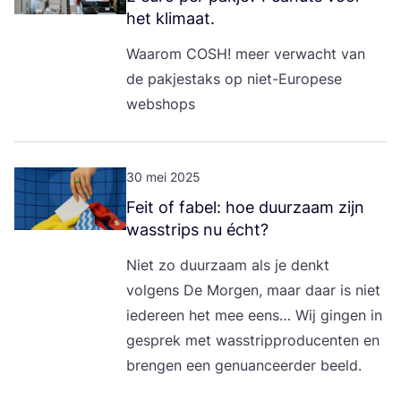
het klimaat.
Waar­om
COSH
! meer ver­wacht van
de pak­jes­taks op niet-Euro­pe­se
webshops
30 mei 2025
Feit of fabel: hoe duur­zaam zijn
was­strips nu écht?
Niet zo duur­zaam als je denkt
vol­gens De Mor­gen, maar daar is niet
ieder­een het mee eens… Wij gin­gen in
gesprek met was­strip­pro­du­cen­ten en
bren­gen een genu­an­ceer­der beeld.