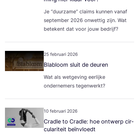
Je
“
duur­za­me” claims kun­nen van­af
sep­tem­ber
2026
onwet­tig zijn. Wat
bete­kent dat voor jouw bedrijf?
25 februari 2026
Bla­bloom sluit de deuren
Wat als wet­ge­ving eer­lij­ke
onder­ne­mers tegenwerkt?
10 februari 2026
Crad­le to Crad­le: hoe ont­werp cir­
cu­la­ri­teit beïnvloedt