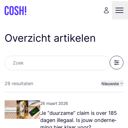
Overzicht artikelen
Zoek
Filter
29 resultaten
Nieuwste
Oudste
26 maart 2026
Je
“
duur­za­me” claim is over
185
dagen ille­gaal. Is jouw onder­ne­
ming hier klaar voor?