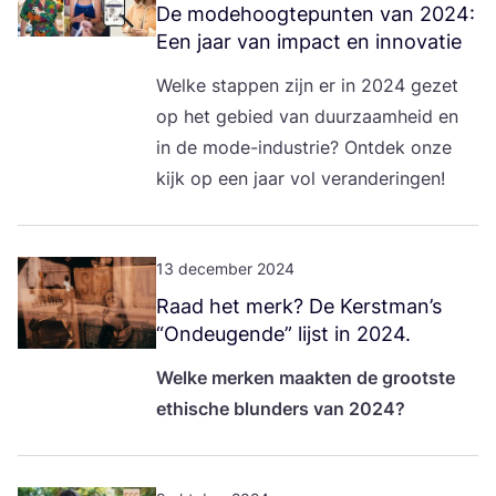
De mode­hoog­te­pun­ten van
2024
:
Een jaar van impact en innovatie
Wel­ke stap­pen zijn er in
2024
gezet
op het gebied van duur­zaam­heid en
in de mode-indu­strie? Ont­dek onze
kijk op een jaar vol veranderingen!
13 december 2024
Raad het merk? De Kerstman’s
“
Ondeu­gen­de” lijst in
2024
.
Wel­ke mer­ken maak­ten de groot­ste
ethi­sche blun­ders van
2024
?