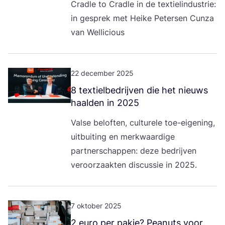
Crad­le to Crad­le in de tex­tiel­in­du­strie:
in gesprek met Hei­ke Peter­sen Cun­za
van Wellicious
22 december 2025
8
tex­tiel­be­drij­ven die het nieuws
haal­den in
2025
Val­se belof­ten, cul­tu­re­le toe-eige­ning,
uit­bui­ting en merk­waar­di­ge
part­ner­schap­pen: deze bedrij­ven
ver­oor­zaak­ten dis­cus­sie in
2025
.
7 oktober 2025
2
euro per pak­je? Pea­nuts voor