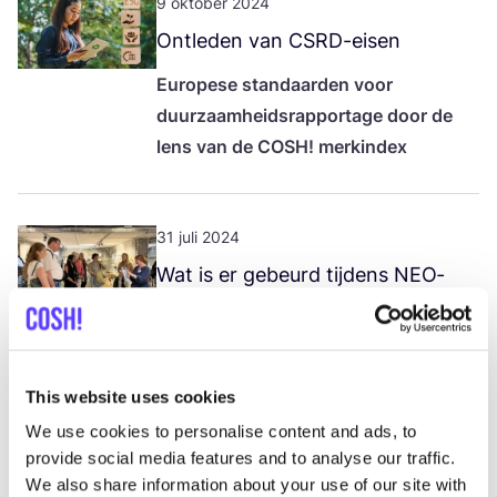
9 oktober 2024
Ont­le­den van CSRD-eisen
Euro­pe­se stan­daar­den voor
duur­zaam­heids­rap­por­ta­ge door de
lens van de
COSH
! merkindex
31 juli 2024
Wat is er gebeurd tij­dens
NEO­
NYT
?
COSH
! somt de hoog­te­pun­
ten op!
COSH
! @
NEO­NYT
2024
in
This website uses cookies
Düs­sel­dorf: ont­dek de hoog­te­pun­ten
We use cookies to personalise content and ads, to
van het eve­ne­ment. Experts op het
provide social media features and to analyse our traffic.
gebied van duur­zaam­heid en mode
We also share information about your use of our site with