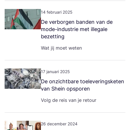
14 februari 2025
De ver­bor­gen ban­den van de
mode-indu­strie met ille­ga­le
bezetting
Wat jij moet weten
17 januari 2025
De onzicht­ba­re toe­le­ve­rings­ke­ten
van Shein opsporen
Volg de reis van je retour
26 december 2024