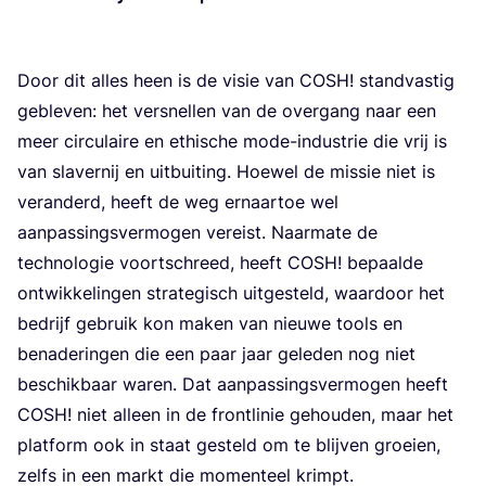
Door dit alles heen is de visie van
COSH
! stand­vas­tig
geble­ven: het ver­snel­len van de over­gang naar een
meer cir­cu­lai­re en ethi­sche mode-indu­strie die vrij is
van sla­ver­nij en uit­bui­ting. Hoe­wel de mis­sie niet is
ver­an­derd, heeft de weg ernaar­toe wel
aan­pas­sings­ver­mo­gen ver­eist. Naar­ma­te de
tech­no­lo­gie voort­schreed, heeft
COSH
! bepaal­de
ont­wik­ke­lin­gen stra­te­gisch uit­ge­steld, waar­door het
bedrijf gebruik kon maken van nieu­we tools en
bena­de­rin­gen die een paar jaar gele­den nog niet
beschik­baar waren. Dat aan­pas­sings­ver­mo­gen heeft
COSH
! niet alleen in de front­li­nie gehou­den, maar het
plat­form ook in staat gesteld om te blij­ven groei­en,
zelfs in een markt die momen­teel krimpt.