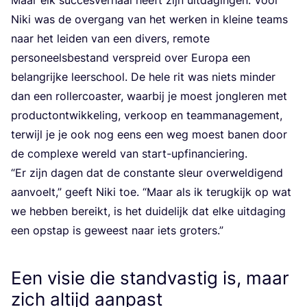
Niki was de over­gang van het wer­ken in klei­ne teams
naar het lei­den van een divers, remo­te
per­so­neels­be­stand ver­spreid over Euro­pa een
belang­rij­ke leer­school. De hele rit was niets min­der
dan een rol­ler­coas­ter, waar­bij je moest jong­le­ren met
pro­duct­ont­wik­ke­ling, ver­koop en team­ma­na­ge­ment,
ter­wijl je je ook nog eens een weg moest banen door
de com­plexe wereld van start-upfinanciering.
“
Er zijn dagen dat de con­stan­te sleur over­wel­di­gend
aan­voelt,” geeft Niki toe.
“
Maar als ik terug­kijk op wat
we heb­ben bereikt, is het dui­de­lijk dat elke uit­da­ging
een opstap is geweest naar iets groters.”
Een visie die standvastig is, maar
zich altijd aanpast