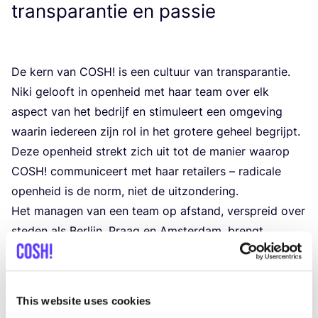
transparantie en passie
De kern van
COSH
! is een cul­tuur van trans­pa­ran­tie.
Niki gelooft in open­heid met haar team over elk
aspect van het bedrijf en sti­mu­leert een omge­ving
waar­in ieder­een zijn rol in het gro­te­re geheel begrijpt.
Deze open­heid strekt zich uit tot de manier waar­op
COSH
! com­mu­ni­ceert met haar retai­lers – radi­ca­le
open­heid is de norm, niet de uitzondering.
Het mana­gen van een team op afstand, ver­spreid over
ste­den als
Ber­lijn
, Praag en
Amster­dam
, brengt
uit­da­gin­gen met zich mee, maar biedt ook de
flexi­bi­li­teit en dyna­miek die een start-up nodig heeft
om te gedij­en. De toe­wij­ding van team­le­den die
This website uses cookies
ondanks de afstand weke­lijks naar kan­toor rei­zen,