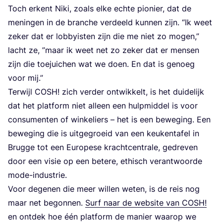
Toch erkent Niki, zoals elke ech­te pio­nier, dat de
menin­gen in de bran­che ver­deeld kun­nen zijn.
“
Ik weet
zeker dat er lob­by­is­ten zijn die me niet zo mogen,”
lacht ze,
”
maar ik weet net zo zeker dat er men­sen
zijn die toe­jui­chen wat we doen. En dat is genoeg
voor mij.”
Ter­wijl
COSH
! zich ver­der ont­wik­kelt, is het dui­de­lijk
dat het plat­form niet alleen een hulp­mid­del is voor
con­su­men­ten of win­ke­liers – het is een bewe­ging. Een
bewe­ging die is uit­ge­groeid van een keu­ken­ta­fel in
Brug­ge tot een Euro­pe­se kracht­cen­tra­le, gedre­ven
door een visie op een bete­re, ethisch ver­ant­woor­de
mode-industrie.
Voor dege­nen die meer wil­len weten, is de reis nog
maar net begon­nen.
Surf naar de web­si­te van
COSH
!
en ont­dek hoe één plat­form de manier waar­op we