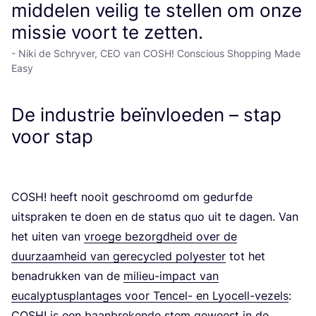
middelen veilig te stellen om onze
missie voort te zetten.
- Niki de Schryver, CEO van COSH! Conscious Shopping Made
Easy
De industrie beïnvloeden – stap
voor stap
COSH
! heeft nooit geschroomd om gedurf­de
uit­spra­ken te doen en de sta­tus quo uit te dagen. Van
het uiten van
vroe­ge bezorgd­heid over de
duur­zaam­heid van gere­cy­cled poly­es­ter
tot het
bena­druk­ken van de
mili­eu-impact van
euca­lyp­tus­plan­ta­ges voor Ten­cel- en Lyo­cell-vezels
:
COSH
! is een baan­bre­ken­de stem geweest in de