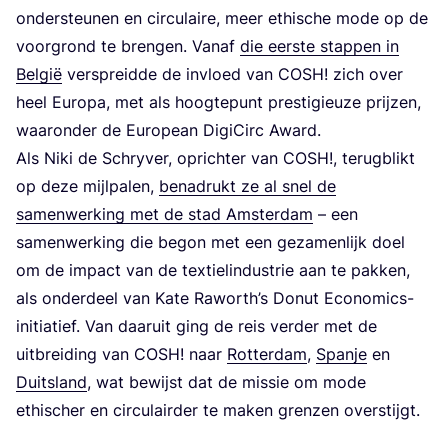
onder­steu­nen en cir­cu­lai­re, meer ethi­sche mode op de
voor­grond te bren­gen. Van­af
die eer­ste stap­pen in
Bel­gië
ver­spreid­de de invloed van
COSH
! zich over
heel Euro­pa, met als hoog­te­punt pres­ti­gi­eu­ze prij­zen,
waar­on­der de Euro­pean Digi­Circ Award.
Als Niki de Schry­ver, oprich­ter van
COSH
!, terug­blikt
op deze mijl­pa­len,
bena­drukt ze al snel de
samen­wer­king met de stad Amster­dam
– een
samen­wer­king die begon met een geza­men­lijk doel
om de impact van de tex­tiel­in­du­strie aan te pak­ken,
als onder­deel van Kate Raworth’s Donut Eco­no­mics-
ini­ti­a­tief. Van daar­uit ging de reis ver­der met de
uit­brei­ding van
COSH
! naar
Rot­ter­dam
,
Span­je
en
Duits­land
, wat bewijst dat de mis­sie om mode
ethi­scher en cir­cu­lair­der te maken gren­zen overstijgt.