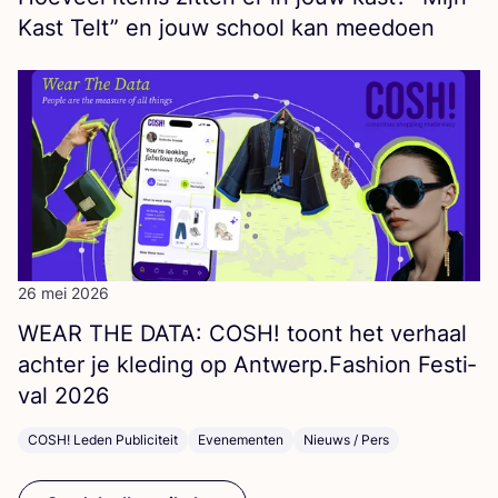
Kast Telt” en jouw school kan meedoen
26 mei 2026
WEAR
THE
DATA
:
COSH
! toont het ver­haal
ach­ter je kle­ding op Antwerp.Fashion Fes­ti­
val
2026
COSH! Leden Publiciteit
Evenementen
Nieuws / Pers