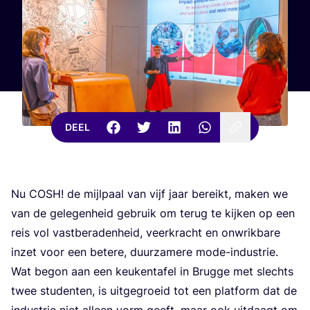
DEEL
Nu
COSH
! de mijl­paal van vijf jaar bereikt, maken we
van de gele­gen­heid gebruik om terug te kij­ken op een
reis vol vast­be­ra­den­heid, veer­kracht en onwrik­ba­re
inzet voor een bete­re, duur­za­me­re mode-indu­strie.
Wat begon aan een keu­ken­ta­fel in Brug­ge met slechts
twee stu­den­ten, is uit­ge­groeid tot een plat­form dat de
indu­strie niet alleen vorm geeft, maar ook uit­daagt om