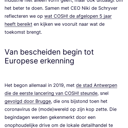
het beter te doen. Samen met
CEO
Niki de Schry­ver
reflec­te­ren we op
wat
COSH
! de afge­lo­pen
5
jaar
heeft bereikt
en kij­ken we voor­uit naar wat de
toe­komst brengt.
Van bescheiden begin tot
Europese erkenning
Het begon alle­maal in
2019
, met
de stad Ant­wer­pen
die de eer­ste lan­ce­ring van
COSH
! steun­de
, snel
gevolgd door Brug­ge
, die ons bij­stond toen het
coro­na­vi­rus de (mode)wereld op zijn kop zet­te. Die
begin­da­gen wer­den geken­merkt door een
onop­hou­de­lij­ke dri­ve om de loka­le detail­han­del te