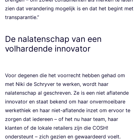
zien dat ver­an­de­ring moge­lijk is en dat het begint met
transparantie.”
De nalatenschap van een
volhardende innovator
Voor dege­nen die het voor­recht heb­ben gehad om
met Niki de Schry­ver te wer­ken, wordt haar
nala­ten­schap al geschre­ven. Ze is een niet afla­ten­de
inno­va­tor en staat bekend om haar onver­moei­ba­re
wer­ke­thiek en haar niet-afla­ten­de inzet om ervoor te
zor­gen dat ieder­een – of het nu haar team, haar
klan­ten of de loka­le retai­lers zijn die
COSH
!
onder­steunt – zich gezien en gewaar­deerd voelt.