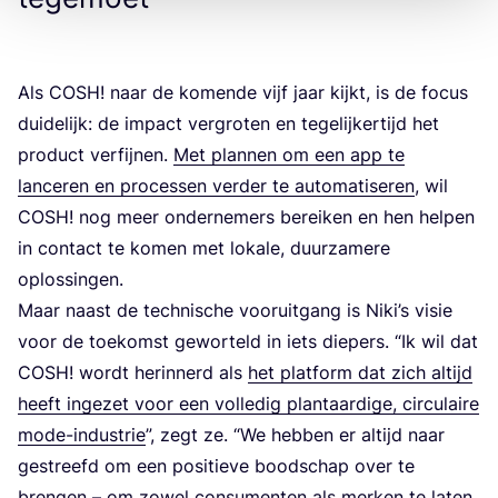
Als
COSH
! naar de komen­de vijf jaar kijkt, is de focus
dui­de­lijk: de impact ver­gro­ten en tege­lij­ker­tijd het
pro­duct ver­fij­nen.
Met plan­nen om een app te
lan­ce­ren en pro­ces­sen ver­der te auto­ma­ti­se­ren
, wil
COSH
! nog meer onder­ne­mers berei­ken en hen hel­pen
in con­tact te komen met loka­le, duur­za­me­re
oplossingen.
Maar naast de tech­ni­sche voor­uit­gang is Niki’s visie
voor de toe­komst gewor­teld in iets die­pers.
“
Ik wil dat
COSH
! wordt her­in­nerd als
het plat­form dat zich altijd
heeft inge­zet voor een vol­le­dig plant­aar­di­ge, cir­cu­lai­re
mode-indu­strie
”, zegt ze.
“
We heb­ben er altijd naar
gestreefd om een posi­tie­ve bood­schap over te
bren­gen – om zowel con­su­men­ten als mer­ken te laten