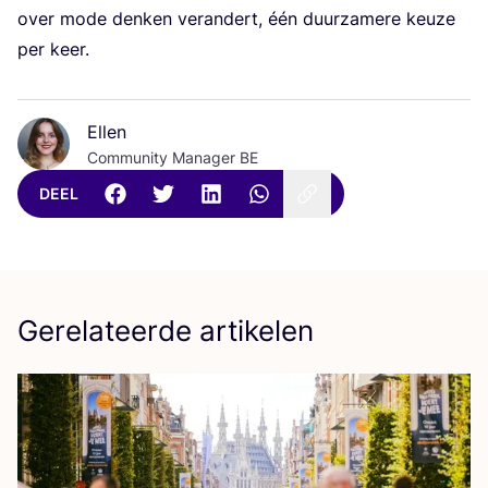
over mode den­ken ver­an­dert, één duur­za­me­re keu­ze
per keer.
Ellen
Community Manager BE
DEEL
Gerelateerde artikelen