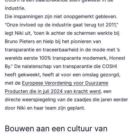
industrie.
Die inspan­nin­gen zijn niet onop­ge­merkt geble­ven.
“
Onze invloed op de indu­strie gaat terug tot
2011
,”
legt Niki uit,
‘
toen ik ach­ter de scher­men werk­te bij
Bru­no Pie­ters en hielp bij het pio­nie­ren van
trans­pa­ran­tie en tra­ceer­baar­heid in de mode met
’
s
werelds eer­ste
100
% trans­pa­ran­te mode­merk, Honest
By.” De nala­ten­schap van trans­pa­ran­tie die
COSH
!
heeft gekweekt, heeft al voor een omslag gezorgd,
met de
Euro­pe­se Ver­or­de­ning voor Duur­za­me
Pro­duc­ten die in juli
2024
van kracht werd
, een
direc­te weer­spie­ge­ling van de zaad­jes die jaren eer­der
door Niki en haar team zijn geplant.
Bouwen aan een cultuur van