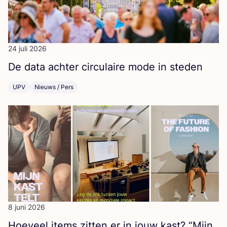
24 juli 2026
De data ach­ter cir­cu­lai­re mode in steden
UPV
Nieuws / Pers
8 juni 2026
Hoe­veel items zit­ten er in jouw kast?
“
Mijn