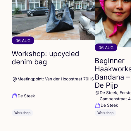
06 AUG
06 AUG
Workshop: upcycled
Beginner
denim bag
Haakworks
Bandana –
Meetingpoint: Van der Hoopstraat 70HS
De Pijp
De Steek, Eerst
De Steek
Campenstraat 
De Steek
Workshop
Workshop