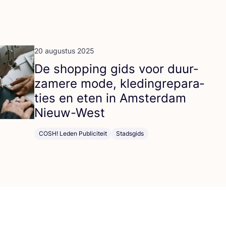
20 augustus 2025
De shop­ping gids voor duur­
za­me­re mode, kle­dingre­pa­ra­
ties en eten in Amster­dam
Nieuw-West
COSH! Leden Publiciteit
Stadsgids