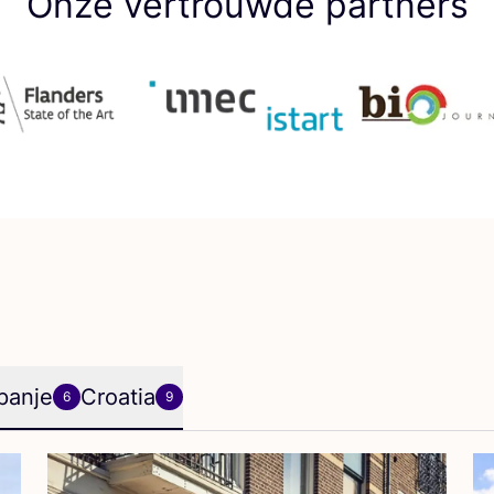
Onze vertrouwde partners
panje
Croatia
6
9