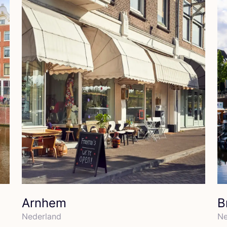
Arnhem
B
Neder­land
Ne