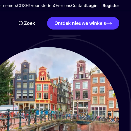
ernemers
COSH! voor steden
Over ons
Contact
Login
Register
Zoek
Ontdek nieuwe winkels