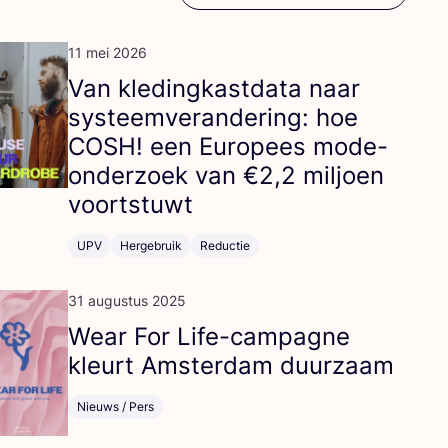
11 mei 2026
Van kle­ding­kast­da­ta naar
sys­teem­ver­an­de­ring: hoe
COSH
! een Euro­pees mode-
onder­zoek van €
2
,
2
mil­joen
voortstuwt
UPV
Hergebruik
Reductie
31 augustus 2025
Wear For Life-cam­pag­ne
kleurt Amster­dam duurzaam
Nieuws / Pers