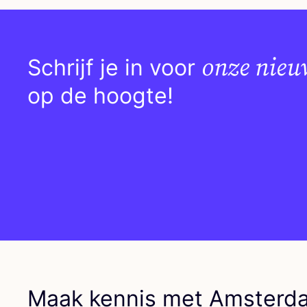
onze nieu
Schrijf je in voor
op de hoogte!
Maak kennis met Amsterd