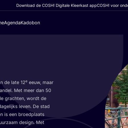
Download de COSH! Digitale Kleerkast app
COSH! voor ond
ne
Agenda
Kadobon
e
 in de late
12
eeuw, maar
 han­del. Met meer dan
50
de grach­ten, wordt de
age­lijks leven. De stad
en is een broed­plaats
duur­zaam design. Met