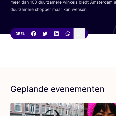
meer dan
100
duur­za­me­re win­kels biedt Amster­dam 
duur­za­me­re shop­per maar kan wensen.
DEEL
Geplande evenementen