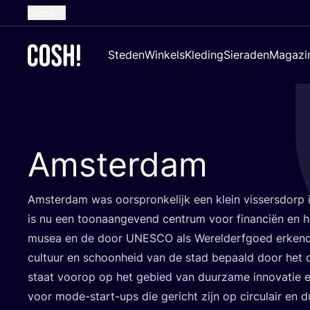
Dutch
English
Steden
Winkels
Kleding
Sieraden
Magazi
French
Spanish
German
Croatian
Amsterdam
Amster­dam was oor­spron­ke­lijk een klein vis­sers­dorp
is nu een toon­aan­ge­vend cen­trum voor finan­ci­ën en
musea en de door
UNES­CO
als Werel­derf­goed erken­
cul­tuur en schoon­heid van de stad bepaald door het d
staat voor­op op het gebied van duur­za­me inno­va­tie 
voor mode-start-ups die gericht zijn op cir­cu­lair en 