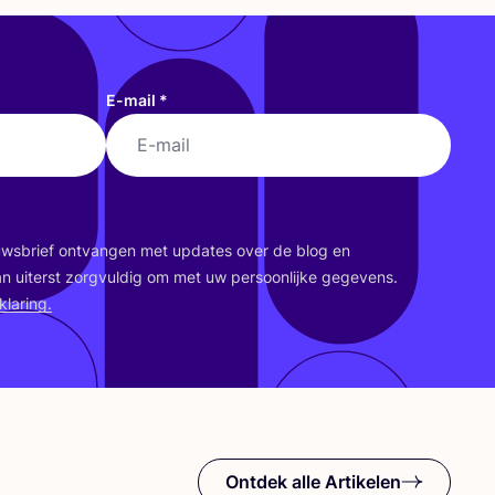
E-mail
*
euws­brief ont­van­gen met upda­tes over de blog en
an uiterst zorg­vul­dig om met uw per­soon­lij­ke gege­vens.
kla­ring.
Ontdek alle Artikelen