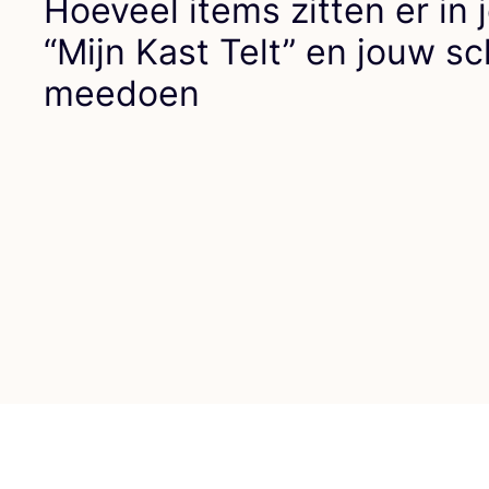
Hoe­veel items zit­ten er in
“
Mijn Kast Telt” en jouw s
meedoen