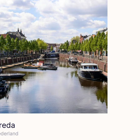
reda
der­land