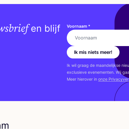
wsbrief
en blijf
Voornaam
*
Ik mis niets meer!
Ik wil graag de maan­de­lijk­se ni
exclu­sie­ve eve­ne­men­ten. Wij ga
Meer hier­over in
onze Pri­va­cy­ver­
am