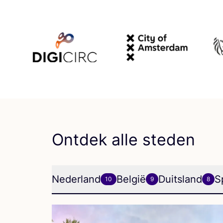
Ontdek alle steden
Nederland
België
Duitsland
S
10
9
8