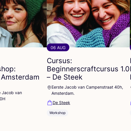
06 AUG
Cursus:
hop:
Beginnerscraftcursus
1
.
0
 Amsterdam
– De Steek
Eerste Jacob van Campenstraat 40h,
e Jacob van
Amsterdam.
40H
De Steek
Workshop