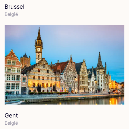
Brussel
Bel­gië
Gent
Bel­gië