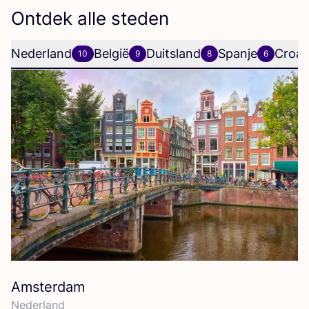
Ontdek alle steden
Nederland
België
Duitsland
Spanje
Croat
10
9
8
6
Amsterdam
Neder­land