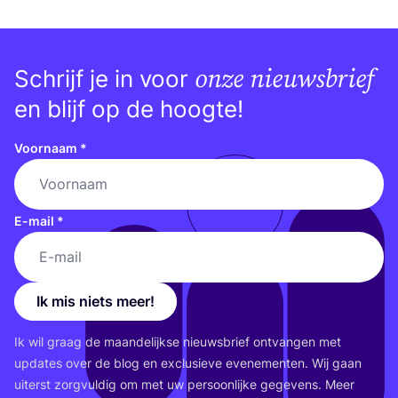
onze nieuwsbrief
Schrijf je in voor
en blijf op de hoogte!
Voornaam
*
E-mail
*
Ik mis niets meer!
Ik wil graag de maan­de­lijk­se nieuws­brief ont­van­gen met
upda­tes over de blog en exclu­sie­ve eve­ne­men­ten. Wij gaan
uiterst zorg­vul­dig om met uw per­soon­lij­ke gege­vens. Meer