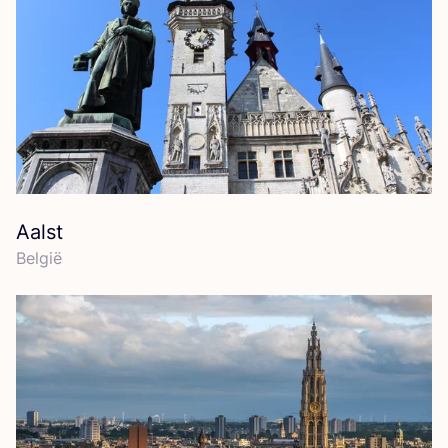
Aalst
Bel­gië