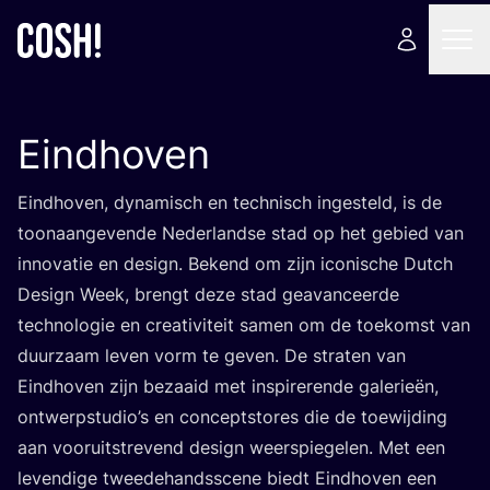
Eindhoven
Eind­ho­ven, dyna­misch en tech­nisch inge­steld, is de
toon­aan­ge­ven­de Neder­land­se stad op het gebied van
inno­va­tie en design. Bekend om zijn ico­ni­sche Dut­ch
Design Week, brengt deze stad gea­van­ceer­de
tech­no­lo­gie en cre­a­ti­vi­teit samen om de toe­komst van
duur­zaam leven vorm te geven. De stra­ten van
Eind­ho­ven zijn bezaaid met inspi­re­ren­de gale­rie­ën,
ont­werp­stu­dio’s en con­ceptsto­res die de toe­wij­ding
aan voor­uit­stre­vend design weer­spie­ge­len. Met een
leven­di­ge twee­de­hands­sce­ne biedt Eind­ho­ven een