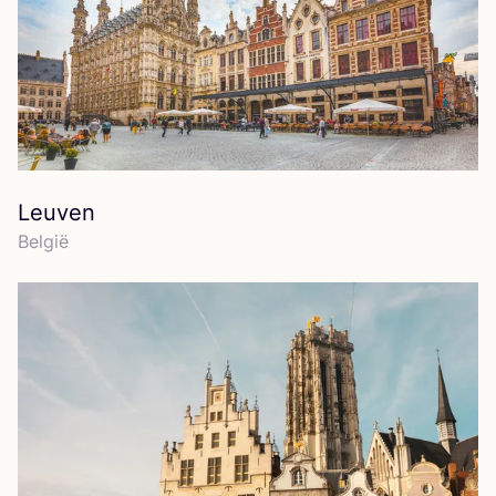
Leuven
Bel­gië