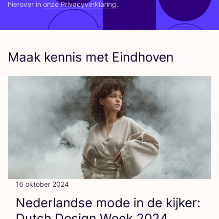
hier­over in
onze Pri­va­cy­ver­kla­ring.
Maak kennis met Eindhoven
16 oktober 2024
Neder­land­se mode in de kij­ker:
Dut­ch Design Week
2024