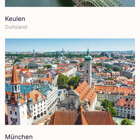
Keulen
Duits­land
München