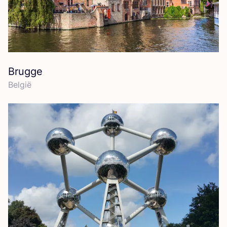
Brugge
Bel­gië