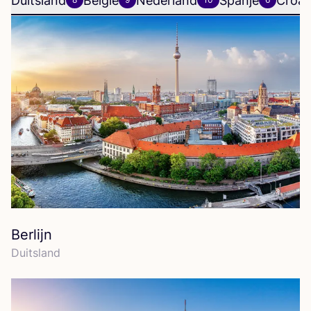
Duitsland
België
Nederland
Spanje
Croat
Berlijn
Duits­land