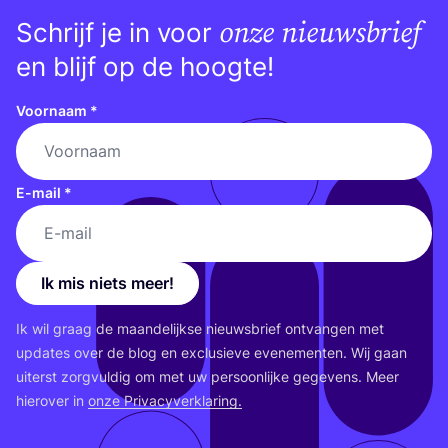
onze nieuwsbrief
Schrijf je in voor
en blijf op de hoogte!
Voornaam
*
E-mail
*
Ik mis niets meer!
Ik wil graag de maan­de­lijk­se nieuws­brief ont­van­gen met
upda­tes over de blog en exclu­sie­ve eve­ne­men­ten. Wij gaan
uiterst zorg­vul­dig om met uw per­soon­lij­ke gege­vens. Meer
hier­over in
onze Pri­va­cy­ver­kla­ring.