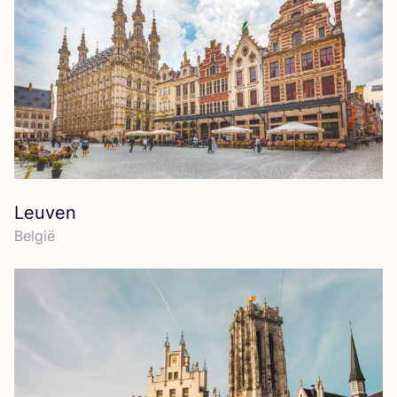
Leuven
Bel­gië