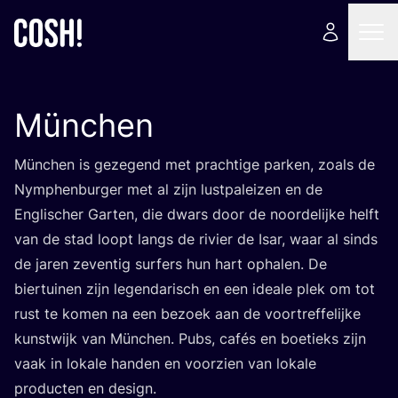
München
Mün­chen is geze­gend met prach­ti­ge par­ken, zoals de
Nymp­hen­bur­ger met al zijn lust­pa­lei­zen en de
Engli­scher Gar­ten, die dwars door de noor­de­lij­ke helft
van de stad loopt langs de rivier de Isar, waar al sinds
de jaren zeven­tig sur­fers hun hart opha­len. De
bier­tui­nen zijn legen­da­risch en een ide­a­le plek om tot
rust te komen na een bezoek aan de voor­tref­fe­lij­ke
kunst­wijk van Mün­chen. Pubs, cafés en boe­tieks zijn
vaak in loka­le han­den en voor­zien van loka­le
pro­duc­ten en design.