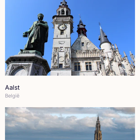
Aalst
Bel­gië