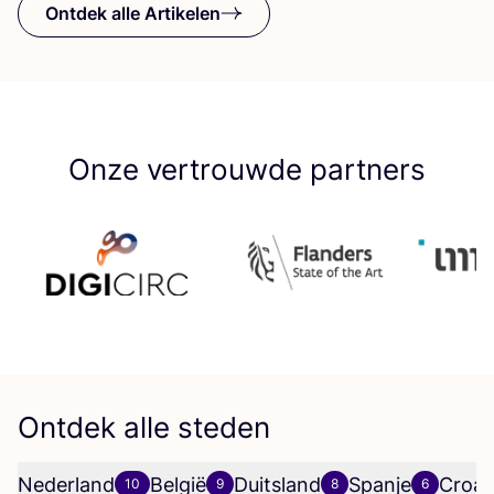
Ontdek alle Artikelen
Onze vertrouwde partners
Ontdek alle steden
Nederland
België
Duitsland
Spanje
Croat
10
9
8
6