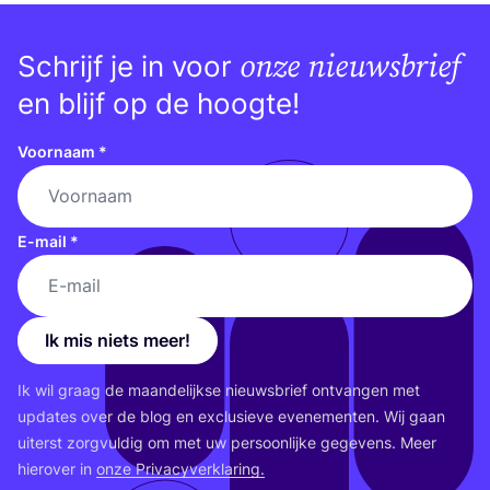
onze nieuwsbrief
Schrijf je in voor
en blijf op de hoogte!
Voornaam
*
E-mail
*
Ik mis niets meer!
Ik wil graag de maan­de­lijk­se nieuws­brief ont­van­gen met
upda­tes over de blog en exclu­sie­ve eve­ne­men­ten. Wij gaan
uiterst zorg­vul­dig om met uw per­soon­lij­ke gege­vens. Meer
hier­over in
onze Pri­va­cy­ver­kla­ring.