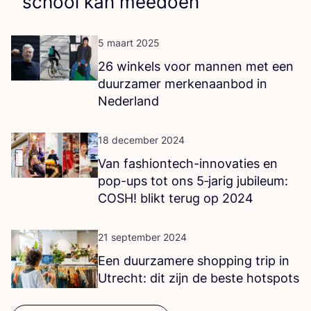
school kan meedoen
5 maart 2025
26
win­kels voor man­nen met een
duur­za­mer mer­ken­aan­bod in
Nederland
18 december 2024
Van fas­hi­on­tech-inno­va­ties en
pop-ups tot ons
5
‑jarig jubi­le­um:
COSH
! blikt terug op
2024
21 september 2024
Een duur­za­me­re shop­ping trip in
Utrecht: dit zijn de bes­te hotspots