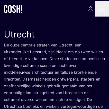
Utrecht
De oude cen­tra­le stra­ten van Utrecht, een
uit­zon­der­lij­ke fiets­stad, zijn ide­aal om op twee wie­len
of te voet te ver­ken­nen. Deze stu­den­ten­stad heeft een
leven­di­ge cul­tu­re­le sce­ne en nacht­le­ven,
mid­del­eeuw­se archi­tec­tuur en tal­lo­ze kron­ke­len­de
grach­ten. Daar­naast heb­ben ont­wer­pers, star­ters en
onaf­han­ke­lij­ke win­kels gebruik gemaakt van het
voor­ma­li­ge indu­strie­ge­bied van Utrecht en de
cul­tu­reel diver­se wij­ken om zich te ves­ti­gen. De
Utrecht­se boe­tieks en win­kels ver­te­gen­woor­di­gen de