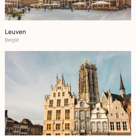
Leuven
Bel­gië