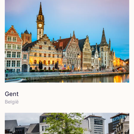
Gent
Bel­gië