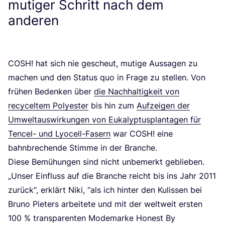
mutiger Schritt nach dem
anderen
COSH
! hat sich nie gescheut, muti­ge Aus­sa­gen zu
machen und den Sta­tus quo in Fra­ge zu stel­len. Von
frü­hen Beden­ken über
die Nach­hal­tig­keit von
recy­cel­tem Poly­es­ter
bis hin zum
Auf­zei­gen der
Umwelt­aus­wir­kun­gen von Euka­lyp­tus­plan­ta­gen für
Ten­cel- und Lyo­cell-Fasern
war
COSH
! eine
bahn­bre­chen­de Stim­me in der Branche.
Die­se Bemü­hun­gen sind nicht unbe­merkt geblie­ben.
„
Unser Ein­fluss auf die Bran­che reicht bis ins Jahr
2011
zurück“, erklärt Niki,
“
als ich hin­ter den Kulis­sen bei
Bru­no Pie­ters arbei­te­te und mit der welt­weit ers­ten
100
% trans­pa­ren­ten Mode­mar­ke Honest By