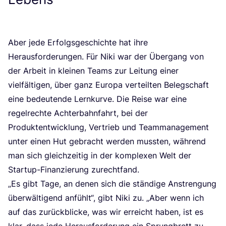
Aber jede Erfolgs­ge­schich­te hat ihre
Her­aus­for­de­run­gen. Für Niki war der Über­gang von
der Arbeit in klei­nen Teams zur Lei­tung einer
viel­fäl­ti­gen, über ganz Euro­pa ver­teil­ten Beleg­schaft
eine bedeu­ten­de Lern­kur­ve. Die Rei­se war eine
regel­rech­te Ach­ter­bahn­fahrt, bei der
Pro­dukt­ent­wick­lung, Ver­trieb und Team­ma­nage­ment
unter einen Hut gebracht wer­den muss­ten, wäh­rend
man sich gleich­zei­tig in der kom­ple­xen Welt der
Start­up-Finan­zie­rung zurechtfand.
„
Es gibt Tage, an denen sich die stän­di­ge Anstren­gung
über­wäl­ti­gend anfühlt“, gibt Niki zu.
„
Aber wenn ich
auf das zurück­bli­cke, was wir erreicht haben, ist es
klar, dass jede Her­aus­for­de­rung ein Sprung­brett zu