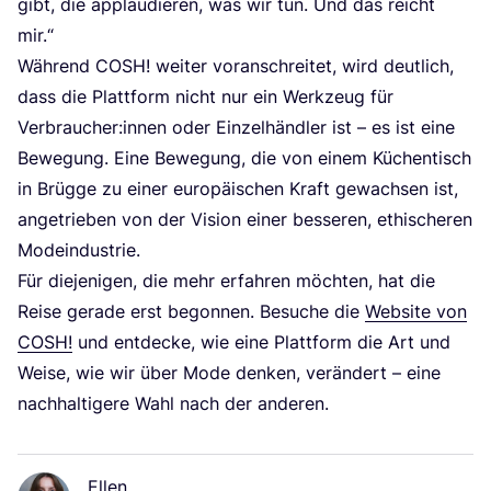
gibt, die applau­die­ren, was wir tun. Und das reicht
mir.“
Wäh­rend
COSH
! wei­ter vor­an­schrei­tet, wird deut­lich,
dass die Platt­form nicht nur ein Werk­zeug für
Verbraucher:innen oder Ein­zel­händ­ler ist – es ist eine
Bewe­gung. Eine Bewe­gung, die von einem Küchen­tisch
in Brüg­ge zu einer euro­päi­schen Kraft gewach­sen ist,
ange­trie­ben von der Visi­on einer bes­se­ren, ethi­sche­ren
Modeindustrie.
Für die­je­ni­gen, die mehr erfah­ren möch­ten, hat die
Rei­se gera­de erst begon­nen. Besu­che die
Web­site von
COSH
!
und ent­de­cke, wie eine Platt­form die Art und
Wei­se, wie wir über Mode den­ken, ver­än­dert – eine
nach­hal­ti­ge­re Wahl nach der anderen.
Ellen