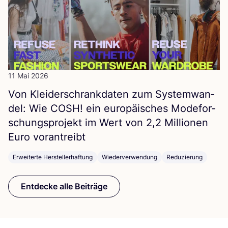
11 Mai 2026
Von Klei­der­schrank­da­ten zum Sys­tem­wan­
del: Wie
COSH
! ein euro­päi­sches Mode­for­
schungs­pro­jekt im Wert von
2
,
2
Mil­lio­nen
Euro vorantreibt
Erweiterte Herstellerhaftung
Wiederverwendung
Reduzierung
Entdecke alle Beiträge