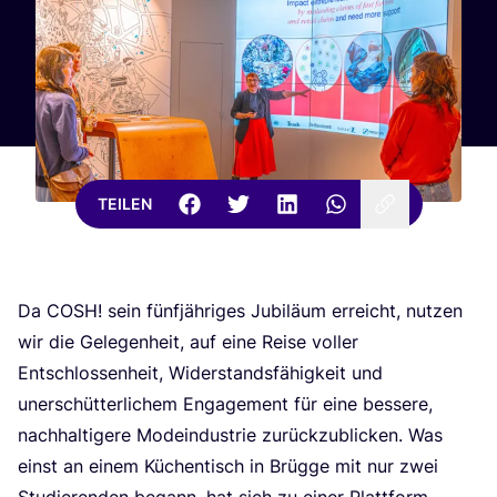
TEILEN
Da
COSH
! sein fünf­jäh­ri­ges Jubi­lä­um erreicht, nut­zen
wir die Gele­gen­heit, auf eine Rei­se vol­ler
Ent­schlos­sen­heit, Wider­stands­fä­hig­keit und
uner­schüt­ter­li­chem Enga­ge­ment für eine bes­se­re,
nach­hal­ti­ge­re Mode­indus­trie zurück­zu­bli­cken. Was
einst an einem Küchen­tisch in Brüg­ge mit nur zwei
Stu­die­ren­den begann, hat sich zu einer Platt­form