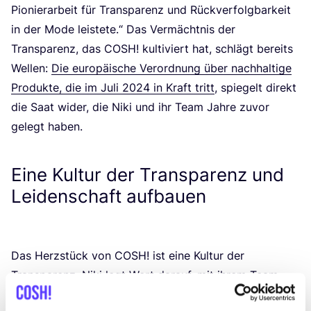
Pio­nier­ar­beit für Trans­pa­renz und Rück­ver­folg­bar­keit
in der Mode leis­te­te.“ Das Ver­mächt­nis der
Trans­pa­renz, das
COSH
! kul­ti­viert hat, schlägt bereits
Wel­len:
Die euro­päi­sche Ver­ord­nung über nach­hal­ti­ge
Pro­duk­te, die im Juli
2024
in Kraft tritt
, spie­gelt direkt
die Saat wider, die Niki und ihr Team Jah­re zuvor
gelegt haben.
Eine Kultur der Transparenz und
Leidenschaft aufbauen
Das Herz­stück von
COSH
! ist eine Kul­tur der
Trans­pa­renz. Niki legt Wert dar­auf, mit ihrem Team
offen über jeden Aspekt des Unter­neh­mens zu