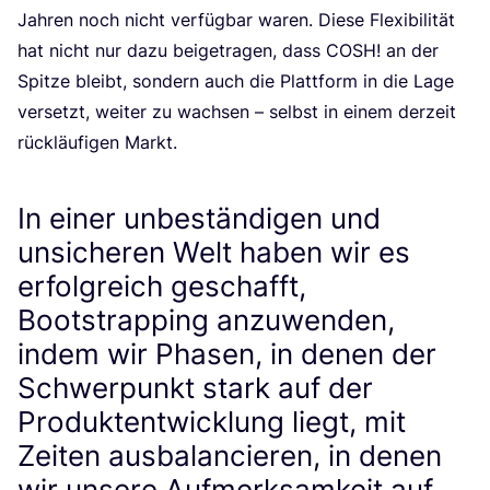
Jah­ren noch nicht ver­füg­bar waren. Die­se Fle­xi­bi­li­tät
hat nicht nur dazu bei­getra­gen, dass
COSH
! an der
Spit­ze bleibt, son­dern auch die Platt­form in die Lage
ver­setzt, wei­ter zu wach­sen – selbst in einem der­zeit
rück­läu­fi­gen Markt.
In einer unbeständigen und
unsicheren Welt haben wir es
erfolgreich geschafft,
Bootstrapping anzuwenden,
indem wir Phasen, in denen der
Schwerpunkt stark auf der
Produktentwicklung liegt, mit
Zeiten ausbalancieren, in denen
wir unsere Aufmerksamkeit auf