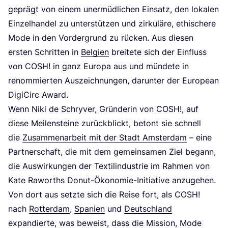
geprägt von einem uner­müd­li­chen Ein­satz, den loka­len
Ein­zel­han­del zu unter­stüt­zen und zir­ku­lä­re, ethi­sche­re
Mode in den Vor­der­grund zu rücken. Aus die­sen
ers­ten Schrit­ten in
Bel­gi­en
brei­te­te sich der Ein­fluss
von
COSH
! in ganz Euro­pa aus und mün­de­te in
renom­mier­ten Aus­zeich­nun­gen, dar­un­ter der Euro­pean
Digi­Circ Award.
Wenn Niki de Schry­ver, Grün­de­rin von
COSH
!, auf
die­se Mei­len­stei­ne zurück­blickt, betont sie schnell
die
Zusam­men­ar­beit mit der Stadt Ams­ter­dam
– eine
Part­ner­schaft, die mit dem gemein­sa­men Ziel begann,
die Aus­wir­kun­gen der Tex­til­in­dus­trie im Rah­men von
Kate Rawort­hs Donut-Öko­no­mie-Initia­ti­ve anzu­ge­hen.
Von dort aus setz­te sich die Rei­se fort, als
COSH
!
nach
Rot­ter­dam
,
Spa­ni­en
und
Deutsch­land
expan­dier­te, was beweist, dass die Mis­si­on, Mode