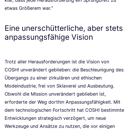
etwas Grö­ße­rem war.“
Eine unerschütterliche, aber stets
anpassungsfähige Vision
Trotz aller Her­aus­for­de­run­gen ist die Visi­on von
COSH
! unver­än­dert geblie­ben: die Beschleu­ni­gung des
Über­gangs zu einer zir­ku­lä­ren und ethi­schen
Mode­indus­trie, frei von Skla­ve­rei und Aus­beu­tung.
Obwohl die Mis­si­on unver­än­dert geblie­ben ist,
erfor­der­te der Weg dort­hin Anpas­sungs­fä­hig­keit. Mit
dem tech­no­lo­gi­schen Fort­schritt hat
COSH
! bestimm­te
Ent­wick­lun­gen stra­te­gisch ver­zö­gert, um neue
Werk­zeu­ge und Ansät­ze zu nut­zen, die vor eini­gen