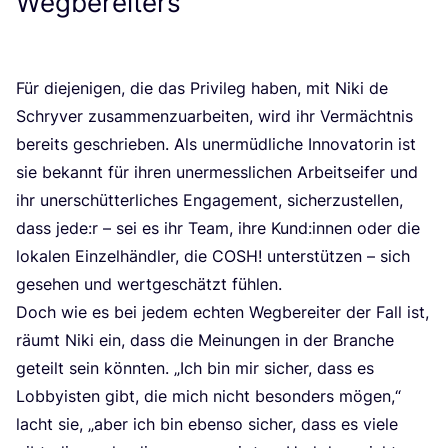
Wegbereiters
Für die­je­ni­gen, die das Pri­vi­leg haben, mit Niki de
Schry­ver zusam­men­zu­ar­bei­ten, wird ihr Ver­mächt­nis
bereits geschrie­ben. Als uner­müd­li­che Inno­va­to­rin ist
sie bekannt für ihren uner­mess­li­chen Arbeits­ei­fer und
ihr uner­schüt­ter­li­ches Enga­ge­ment, sicher­zu­stel­len,
dass jede:r – sei es ihr Team, ihre Kund:innen oder die
loka­len Ein­zel­händ­ler, die
COSH
! unter­stüt­zen – sich
gese­hen und wert­ge­schätzt fühlen.
Doch wie es bei jedem ech­ten Weg­be­rei­ter der Fall ist,
räumt Niki ein, dass die Mei­nun­gen in der Bran­che
geteilt sein könn­ten.
„
Ich bin mir sicher, dass es
Lob­by­is­ten gibt, die mich nicht beson­ders mögen,“
lacht sie,
„
aber ich bin eben­so sicher, dass es vie­le