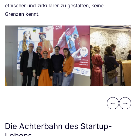
ethi­scher und zir­ku­lä­rer zu gestal­ten, kei­ne
Gren­zen kennt.
Previous
Next
Die Achterbahn des Startup-
Lebens