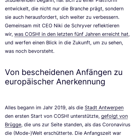
ent­wi­ckelt, die nicht nur die Bran­che prägt, son­dern
sie auch her­aus­for­dert, sich wei­ter zu ver­bes­sern.
Gemein­sam mit
CEO
Niki de Schry­ver reflek­tie­ren
wir,
was
COSH
! in den letz­ten fünf Jah­ren erreicht hat
,
und wer­fen einen Blick in die Zukunft, um zu sehen,
was noch bevorsteht.
Von bescheidenen Anfängen zu
europäischer Anerkennung
Alles begann im Jahr
2019
, als die
Stadt Ant­wer­pen
den ers­ten Start von
COSH
! unter­stütz­te,
gefolgt von
Brüg­ge
, die uns zur Sei­te stan­den, als das Coro­na­vi­rus
die (Mode-)Welt erschüt­ter­te. Die Anfangs­zeit war