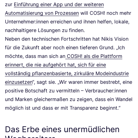
zur
Ein­füh­rung einer App und der wei­te­ren
Auto­ma­ti­sie­rung von Pro­zes­sen
will
COSH
! noch mehr
Unternehmer:innen errei­chen und ihnen hel­fen, loka­le,
nach­hal­ti­ge­re Lösun­gen zu finden.
Neben den tech­ni­schen Fort­schrit­ten hat Nikis Visi­on
für die Zukunft aber noch einen tie­fe­ren Grund.
„
Ich
möch­te, dass man sich an
COSH
! als die Platt­form
erin­nert, die nie auf­ge­hört hat, sich für eine
voll­stän­dig pflan­zen­ba­sier­te, zir­ku­lä­re Mode­indus­trie
ein­zu­set­zen
“, sagt sie.
„
Wir waren immer bestrebt, eine
posi­ti­ve Bot­schaft zu ver­mit­teln – Verbraucher:innen
und Mar­ken glei­cher­ma­ßen zu zei­gen, dass ein Wan­del
mög­lich ist und dass er mit Trans­pa­renz beginnt.“
Das Erbe eines unermüdlichen