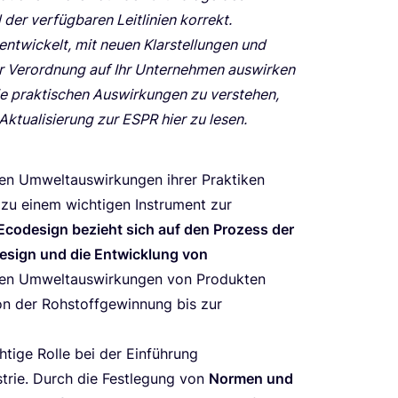
r ver­füg­ba­ren Leit­li­ni­en korrekt.
t­wi­ckelt, mit neu­en Klar­stel­lun­gen und
r Ver­ord­nung auf Ihr Unter­neh­men aus­wir­ken
e prak­ti­schen Aus­wir­kun­gen zu ver­ste­hen,
Aktua­li­sie­rung zur
ESPR
hier zu lesen.
en Umwelt­aus­wir­kun­gen ihrer Prak­ti­ken
n zu einem wich­ti­gen Instru­ment zur
Ecode­sign bezieht sich auf den Pro­zess der
Design und die Ent­wick­lung von
­ven Umwelt­aus­wir­kun­gen von Pro­duk­ten
n der Roh­stoff­ge­win­nung bis zur
ti­ge Rol­le bei der Ein­füh­rung
us­trie. Durch die Fest­le­gung von
Nor­men und