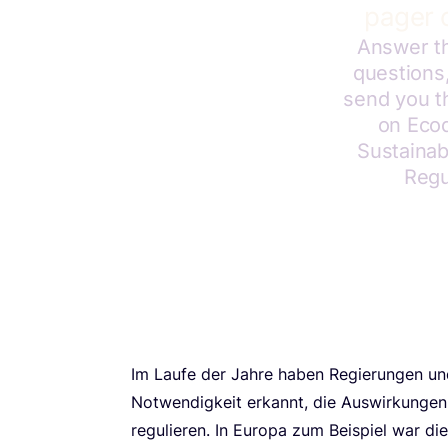
Im Lau­fe der Jah­re haben Regie­run­gen und 
Not­wen­dig­keit erkannt, die Aus­wir­kun­g
regu­lie­ren. In Euro­pa zum Bei­spiel war die