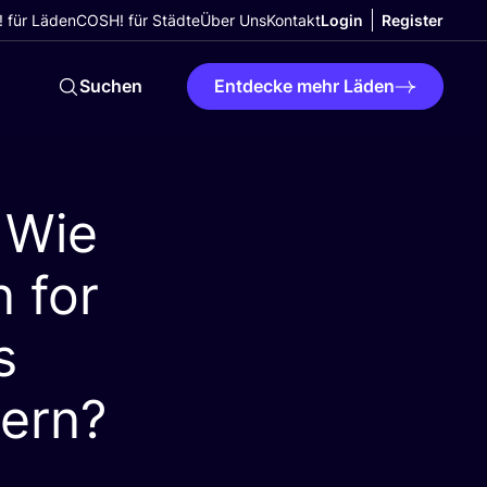
 für Läden
COSH! für Städte
Über Uns
Kontakt
Login
Register
Suchen
Entdecke mehr Läden
 Wie
 for
s
tern?