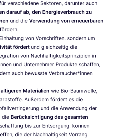
ür ver­schie­de­ne Sek­to­ren, dar­un­ter auch
­len dar­auf ab, den Ener­gie­ver­brauch zu
­ren
und die
Ver­wen­dung von erneu­er­ba­ren
 fördern.
n­hal­tung von Vor­schrif­ten, son­dern um
­vi­tät för­dert
und gleich­zei­tig die
a­ti­on von Nach­hal­tig­keits­prin­zi­pi­en in
nnen und Unter­neh­mer Pro­duk­te schaf­fen,
son­dern auch bewuss­te Verbraucher*innen
ti­ge­ren Mate­ria­li­en
wie Bio-Baum­wol­le,
arb­stof­fe. Außer­dem för­dert es die
Abfall­ver­rin­ge­rung und die Anwen­dung der
h die
Berück­sich­ti­gung des gesam­ten
schaf­fung bis zur Ent­sor­gung, kön­nen
ef­fen, die der Nach­hal­tig­keit Vor­rang