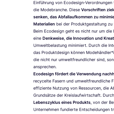
Ein­füh­rung von Ecode­sign-Ver­ord­nun­gen f
die Mode­bran­che. Die­se
Vor­schrif­ten zie
sen­ken, das Abfall­auf­kom­men zu mini­mie
Mate­ria­li­en
bei der Pro­dukt­ge­stal­tung zu
Beim Ecode­sign geht es nicht nur um die Ei
eine
Denk­wei­se, die Inno­va­ti­on und Krea­ti
Umwelt­be­las­tung mini­miert. Durch die Inte­gr
das Pro­dukt­de­sign kön­nen Modehändler*i
die nicht nur umwelt­freund­li­cher sind, 
ansprechen.
Ecode­sign för­dert die Ver­wen­dung nach­hal­
recy­cel­te Fasern und umwelt­freund­li­che F
effi­zi­en­te Nut­zung von Res­sour­cen, die 
Grund­sät­ze der Kreis­lauf­wirt­schaft. Durc
Lebens­zy­klus eines Pro­dukts
, von der Be
Unter­neh­men fun­dier­te Ent­schei­dun­gen tr