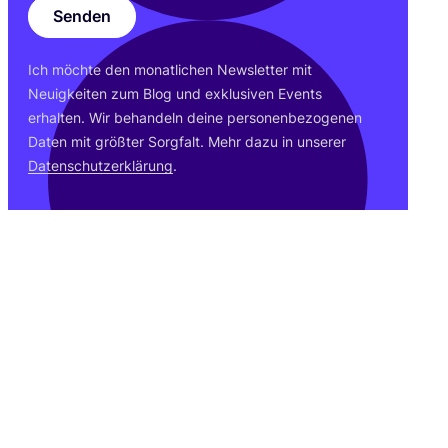
Senden
Ich möch­te den monat­li­chen News­let­ter mit
Neu­ig­kei­ten zum Blog und exklu­si­ven Events
erhal­ten. Wir behan­deln dei­ne per­so­nen­be­zo­ge­nen
Daten mit größ­ter Sorg­falt. Mehr dazu in unse­rer
Daten­schutz­er­klä­rung
.