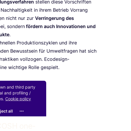
­lungs­ver­fah­ren
stel­len die­se Vor­schrif­ten
ch­hal­tig­keit in ihrem Betrieb Vor­rang
gen nicht nur zur
Ver­rin­ge­rung des
ei, son­dern
för­dern auch Inno­va­tio­nen und
uk­te
.
nel­len Pro­duk­ti­ons­zy­klen und ihre
­den Bewusst­sein für Umwelt­fra­gen hat sich
rak­ti­ken voll­zo­gen. Ecode­sign-
e wich­ti­ge Rol­le gespielt.