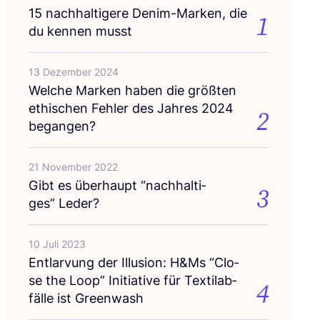
15
nach­hal­ti­ge­re Den­im-Mar­ken, die
1
du ken­nen musst
13 Dezember 2024
Wel­che Mar­ken haben die größ­ten
ethi­schen Feh­ler des Jah­res
2024
2
begangen?
21 November 2022
Gibt es über­haupt
“
nach­hal­ti­
3
ges” Leder?
10 Juli 2023
Ent­lar­vung der Illu­si­on: H
&
Ms
“
Clo­
se the Loop” Initia­ti­ve für Tex­til­ab­
4
fäl­le ist Greenwash