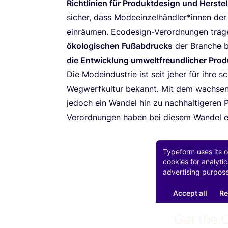
Richt­li­ni­en für Pro­dukt­de­sign und Her­stel
sicher, dass Modeeinzelhändler*innen der Na
ein­räu­men. Ecode­sign-Ver­ord­nun­gen tra­
öko­lo­gi­schen Fuß­ab­drucks
der Bran­che b
die Ent­wick­lung umwelt­freund­li­cher Pro­d
Die Mode­indus­trie ist seit jeher für ihre sch
Weg­werf­kul­tur bekannt. Mit dem wach­sen
jedoch ein Wan­del hin zu nach­hal­ti­ge­ren P
Ver­ord­nun­gen haben bei die­sem Wan­del ein