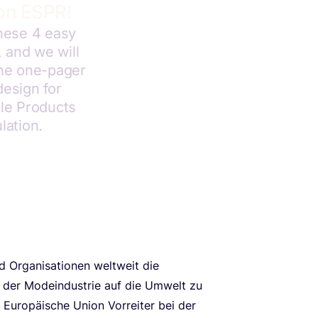
Orga­ni­sa­tio­nen welt­weit die
en der Mode­indus­trie auf die Umwelt zu
 Euro­päi­sche Uni­on Vor­rei­ter bei der