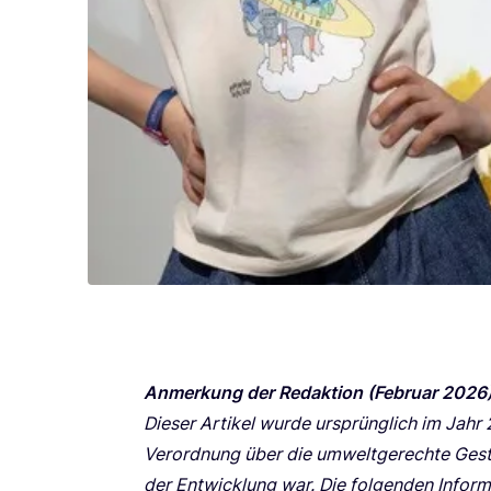
Anmer­kung der Redak­ti­on (Febru­ar
2026
Die­ser Arti­kel wur­de ursprüng­lich im Jahr
Ver­ord­nung über die umwelt­ge­rech­te Gestal
der Ent­wick­lung war. Die fol­gen­den Infor­