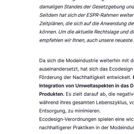
dama­li­gen Stan­des der Gesetz­ge­bung und de
Seit­dem hat sich der ESPR-Rah­men wei­ter­en
Zeit­plä­nen, die sich auf die Anwen­dung de
kön­nen. Um die aktu­el­le Rechts­la­ge und di
emp­feh­len wir Ihnen, auch unse­re neu­es­te 
Da sich die Mode­indus­trie wei­ter­hin mit d
aus­ein­an­der­setzt, hat sich das Ecode­sig
För­de­rung der Nach­hal­tig­keit ent­wi­ckelt.
Inte­gra­ti­on von Umwelt­aspek­ten in das 
Pro­duk­ten.
Es zielt dar­auf ab, die nega­ti
wäh­rend ihres gesam­ten Lebens­zy­klus, vo
Ent­sor­gung, zu minimieren.
Ecode­sign-Ver­ord­nun­gen spie­len eine wich­
nach­hal­ti­ge­rer Prak­ti­ken in der Mode­ind