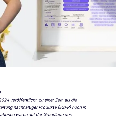
)
2024
ver­öf­fent­licht, zu einer Zeit, als die
­tung nach­hal­ti­ger Pro­duk­te (
ESPR
) noch in
ma­tio­nen waren auf der Grund­la­ge des