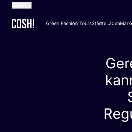
German
English
Green Fashion Tours
Städte
Läden
Mark
Dutch
French
Spanish
Ger
Croatian
kan
Regu