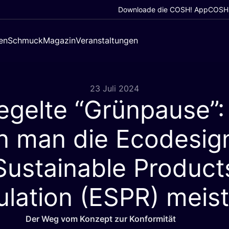
Downloade die COSH! App
COSH!
en
Schmuck
Magazin
Veranstaltungen
23 Juli 2024
egelte
“
Grünpause”:
n man die Ecodesign
Sustainable Product
lation (
ESPR
) meis
Der Weg vom Kon­zept zur Konformität