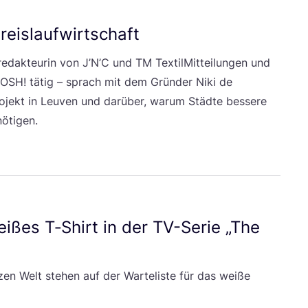
Kreislaufwirtschaft
­re­dak­teu­rin von J’N’C und
TM
Tex­til­Mit­tei­lun­gen und
OSH
! tätig – sprach mit dem Grün­der Niki de
jekt in Leu­ven und dar­über, war­um Städ­te bes­se­re
nötigen.
­ßes T‑Shirt in der TV-Serie
„
The
en Welt ste­hen auf der War­te­lis­te für das wei­ße