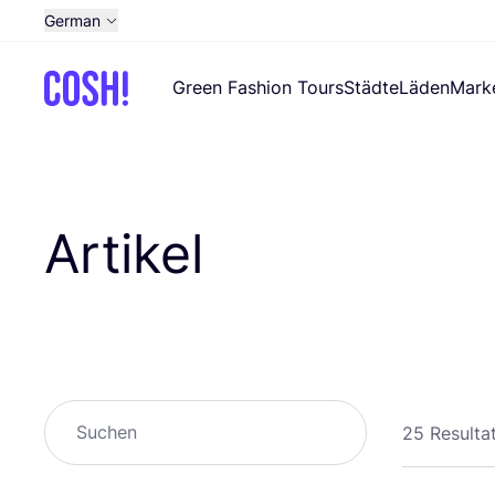
German
English
Green Fashion Tours
Städte
Läden
Mark
Dutch
French
Spanish
Croatian
Artikel
Suchen
25 Resulta