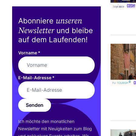
unseren
Abonniere
Newsletter
und bleibe
auf dem Laufenden!
Vorname
*
E-Mail-Adresse
*
Senden
Ich möch­te den monat­li­chen
News­let­ter mit Neu­ig­kei­ten zum Blog
und exklu­si­ven Events erhal­ten. Wir