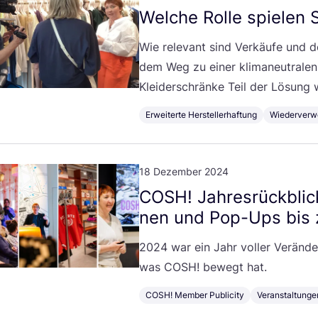
Wel­che Rol­le spie­le
Wie rele­vant sind Ver­käu­fe und 
dem Weg zu einer kli­ma­neu­tra­len
Klei­der­schrän­ke Teil der Lösung
Erweiterte Herstellerhaftung
Wiederverw
18 Dezember 2024
COSH
! Jah­res­rück­bli
nen und Pop-Ups bis 
2024
war ein Jahr vol­ler Ver­än­d
was
COSH
! bewegt hat.
COSH! Member Publicity
Veranstaltunge