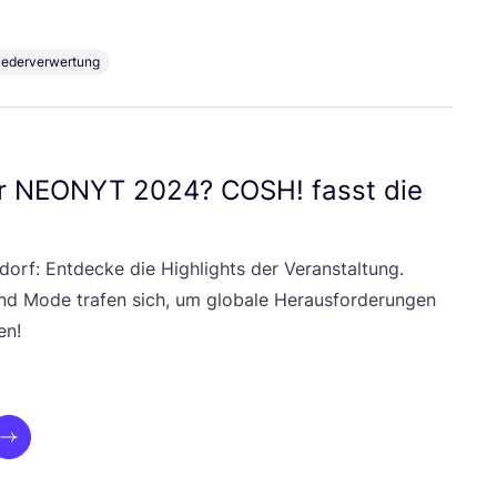
ederverwertung
er
NEONYT
2024
?
COSH
! fasst die
.
­dorf: Ent­de­cke die High­lights der Ver­an­stal­tung.
nd Mode tra­fen sich, um glo­ba­le Her­aus­for­de­run­gen
en!
ui.next