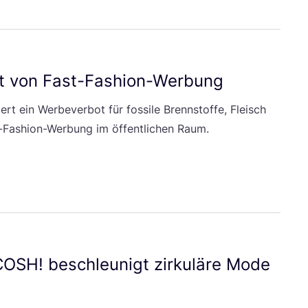
ot von Fast-Fashion-Werbung
ert ein Wer­be­ver­bot für fos­si­le Brenn­stof­fe, Fleisch
-Fashion-Wer­bung im öffent­li­chen Raum.
COSH
! beschleu­nigt zir­ku­lä­re Mode