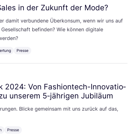
n Sales in der Zukunft der Mode?
der damit ver­bun­de­ne Über­kon­sum, wenn wir uns auf
 Gesell­schaft befin­den? Wie kön­nen digi­ta­le
 werden?
ertung
Presse
ck
2024
: Von Fashiontech-Inno­va­tio­
zu unse­rem
5
‑jährigen Jubiläum
e­run­gen. Bli­cke gemein­sam mit uns zurück auf das,
n
Presse