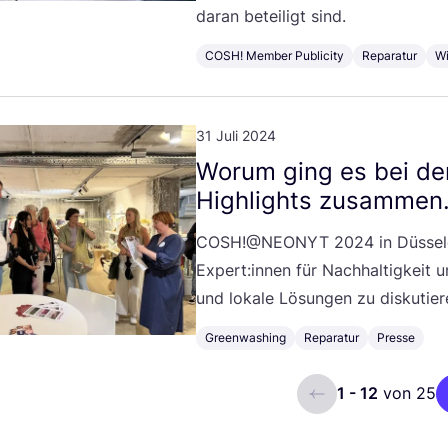
dar­an betei­ligt sind.
COSH! Member Publicity
Reparatur
Wi
31 Juli 2024
Wor­um ging es bei d
High­lights zusammen
COSH
!@
NEONYT
2024
in Düs­sel
Expert:innen für Nach­hal­tig­keit u
und loka­le Lösun­gen zu diskutier
Greenwashing
Reparatur
Presse
1 - 12
von 25
ui.previous