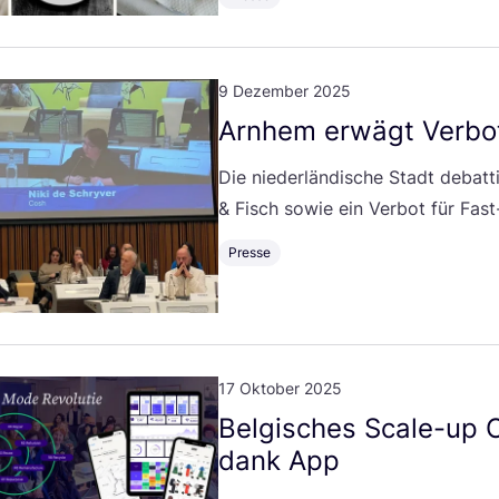
9 Dezember 2025
Arn­hem erwägt Ver­b
Die nie­der­län­di­sche Stadt debat­ti
&
Fisch sowie ein Ver­bot für Fast
Presse
17 Oktober 2025
Bel­gi­sches Sca­le-up
dank App