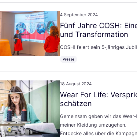
4 September 2024
Fünf Jah­re
COSH
: Ein
und Transformation
COSH
! fei­ert sein
5
‑jähriges Jub
Presse
18 August 2024
Wear For Life: Ver­spri
schätzen
Gemein­sam geben wir das Wear-For
mei­ner Klei­dung umzu­ge­hen.
Ent­de­cke alles über die Kam­pa­