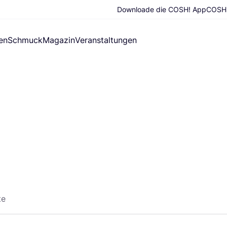
Downloade die COSH! App
COSH!
en
Schmuck
Magazin
Veranstaltungen
te