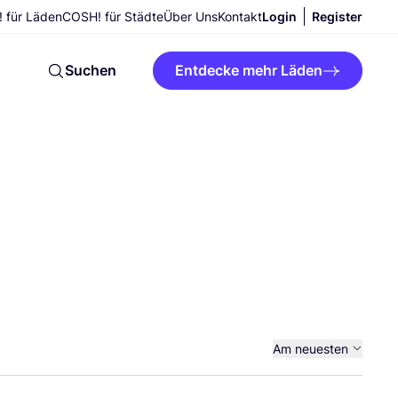
 für Läden
COSH! für Städte
Über Uns
Kontakt
Login
Register
Suchen
Entdecke mehr Läden
Am neuesten
Am ältesten