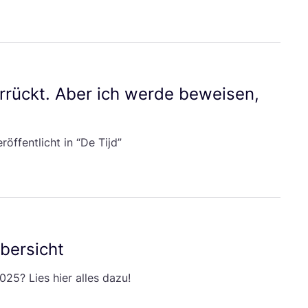
r­rückt. Aber ich wer­de bewei­sen,
­öf­fent­licht in
“
De Tijd”
bersicht
025
? Lies hier alles dazu!