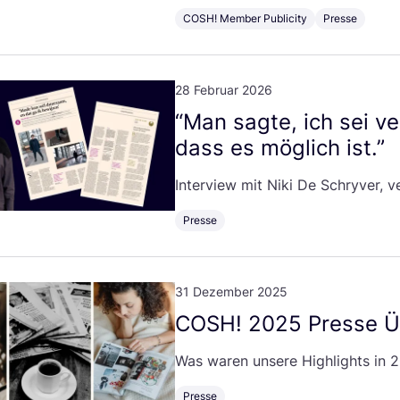
COSH! Member Publicity
Presse
28 Februar 2026
“
Man sag­te, ich sei ve
dass es mög­lich ist.”
Inter­view mit Niki De Schry­ver, ver
Presse
31 Dezember 2025
COSH
!
2025
Pres­se Ü
Was waren unse­re High­lights in
2
Presse