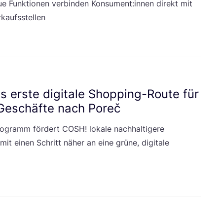
eue Funk­tio­nen ver­bin­den Konsument:innen direkt mit
rkaufsstellen
ns ers­te digi­ta­le Shop­ping-Rou­te für
re Geschäf­te nach Poreč
o­gramm för­dert
COSH
! loka­le nach­hal­ti­ge­re
it einen Schritt näher an eine grü­ne, digi­ta­le