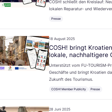
COSH
! schließt den Kreis­lauf: N
loka­len Repa­ra­tur- und Wiederve
Presse
18 August 2025
COSH
! bringt Kroa­ti­e
loka­le, nach­hal­ti­ge­
Unter­stützt vom FU-TOU­RISM-Pr
Geschäf­te und bringt Kroa­ti­en dam
Zukunft des Tourismus.
COSH! Member Publicity
Presse
28 Juni 2025