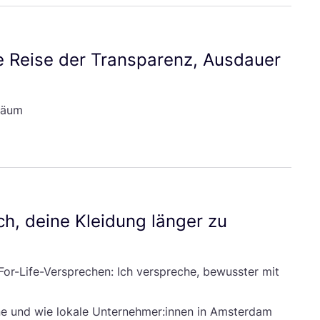
e Rei­se der Trans­pa­renz, Aus­dau­er
iläum
ch, dei­ne Klei­dung län­ger zu
-Life-Ver­spre­chen: Ich ver­spre­che, bewuss­ter mit
gne und wie loka­le Unternehmer:innen in Ams­ter­dam