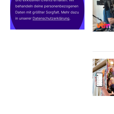
behan­deln dei­ne per­so­nen­be­zo­ge­nen
Daten mit größ­ter Sorg­falt. Mehr dazu
in unse­rer
Daten­schutz­er­klä­rung
.