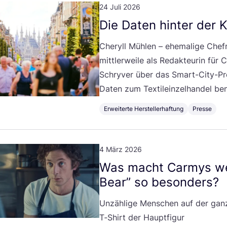
24 Juli 2026
Die Daten hin­ter der 
Cheryll Müh­len – ehe­ma­li­ge Chef
mitt­ler­wei­le als Redak­teu­rin für
C
Schry­ver über das Smart-City-Pro­
Daten zum Tex­til­ein­zel­han­del be
Erweiterte Herstellerhaftung
Presse
4 März 2026
Was macht Car­mys wei
Bear” so besonders?
Unzäh­li­ge Men­schen auf der gan­z
T‑Shirt der Hauptfigur